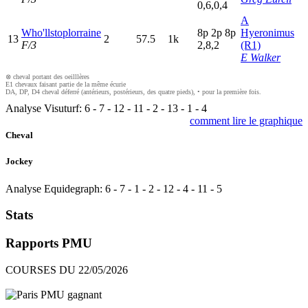
0,6,0,4
A
Who'llstoplorraine
8
p
2
p
8
p
Hyeronimus
13
2
57.5
1k
F/3
2,8,2
(R1)
E Walker
⊗ cheval portant des oeilllères
E1 chevaux faisant partie de la même écurie
DA, DP, D4 cheval déferré (antérieurs, postérieurs, des quatre pieds), • pour la première fois.
Analyse Visuturf:
6
-
7
-
12
-
11
-
2
-
13
-
1
-
4
comment lire le graphique
Cheval
Jockey
Analyse Equidegraph:
6
-
7
-
1
-
2
-
12
-
4
-
11
-
5
Stats
Rapports PMU
COURSES DU 22/05/2026