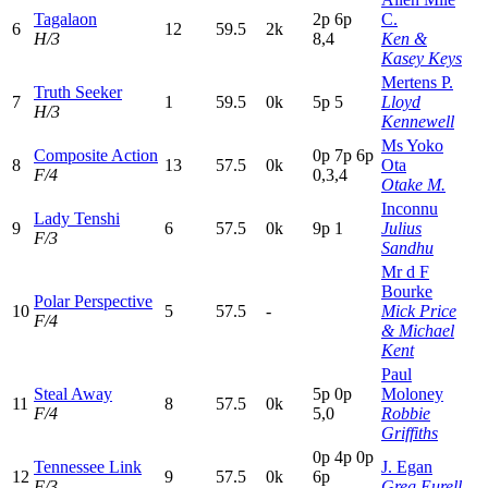
Tagalaon
2
p
6
p
C.
6
12
59.5
2k
H/3
8,4
Ken &
Kasey Keys
Mertens P.
Truth Seeker
7
1
59.5
0k
5
p
5
Lloyd
H/3
Kennewell
Ms Yoko
Composite Action
0
p
7
p
6
p
8
13
57.5
0k
Ota
F/4
0,3,4
Otake M.
Inconnu
Lady Tenshi
9
6
57.5
0k
9
p
1
Julius
F/3
Sandhu
Mr d F
Bourke
Polar Perspective
10
5
57.5
-
Mick Price
F/4
& Michael
Kent
Paul
Steal Away
5
p
0
p
Moloney
11
8
57.5
0k
F/4
5,0
Robbie
Griffiths
0
p
4
p
0
p
Tennessee Link
J. Egan
12
9
57.5
0k
6
p
F/3
Greg Eurell