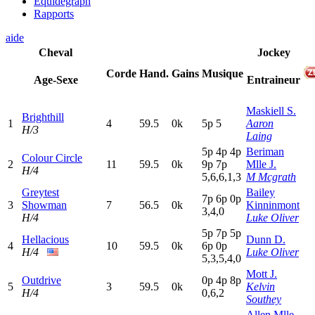
Equidegraph
Rapports
aide
Cheval
Jockey
Corde
Hand.
Gains
Musique
Age-Sexe
Entraineur
Maskiell S.
Brighthill
1
4
59.5
0k
5
p
5
Aaron
H/3
Laing
5
p
4
p
4
p
Beriman
Colour Circle
2
11
59.5
0k
9
p
7
p
Mlle J.
H/4
5,6,6,1,3
M Mcgrath
Greytest
Bailey
7
p
6
p
0
p
3
Showman
7
56.5
0k
Kinninmont
3,4,0
H/4
Luke Oliver
5
p
7
p
5
p
Hellacious
Dunn D.
4
10
59.5
0k
6
p
0
p
H/4
Luke Oliver
5,3,5,4,0
Mott J.
Outdrive
0
p
4
p
8
p
5
3
59.5
0k
Kelvin
H/4
0,6,2
Southey
Allen Mlle