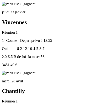
jeudi 23 janvier
Vincennes
Réunion 1
1° Course - Départ prévu à 13:55
Quinte
6-2-12-10-4-5-3-7
2.0 €-NB de fois la mise: 56
3451.40 €
mardi 28 avril
Chantilly
Réunion 1