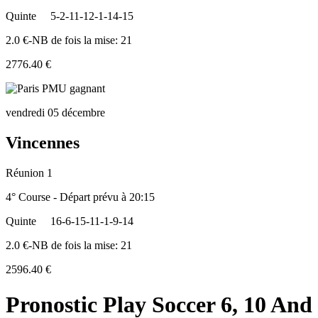
Quinte
5-2-11-12-1-14-15
2.0 €-NB de fois la mise: 21
2776.40 €
vendredi 05 décembre
Vincennes
Réunion 1
4° Course - Départ prévu à 20:15
Quinte
16-6-15-11-1-9-14
2.0 €-NB de fois la mise: 21
2596.40 €
Pronostic Play Soccer 6, 10 And