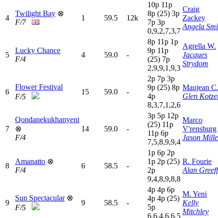
10p
11p
Craig
Twilight Bay
⊗
8
p
(25)
3
p
4
1
59.5
12k
Zackey
F/7
7
p
3
p
Angela Smi
0,9,2,7,3,7
8
p
11p
1
p
Agrella W.
Lucky Chance
9
p
11p
5
4
59.0
-
Jacques
F/4
(25)
7
p
Strydom
2,9,9,1,9,3
2
p
7
p
3
p
Flower Festival
9
p
(25)
8
p
Maujean C
6
15
59.0
-
4
p
Glen Kotze
F/5
8,3,7,1,2,6
3
p
5
p
12p
Qondanekukhanyeni
Marco
(25)
11p
7
⊗
14
59.0
-
V'rensburg
11p
6
p
F/4
Jason Mille
7,5,8,9,9,4
1
p
6
p
2
p
Amanatto
⊗
1
p
2
p
(25)
R. Fourie
8
6
58.5
-
F/4
2
p
Alan Greeff
9,4,8,9,8,8
4
p
4
p
6
p
M. Yeni
Sun Spectacular
⊗
4
p
4
p
(25)
9
9
58.5
-
Kelly
5
p
F/5
Mitchley
6,6,4,6,6,5