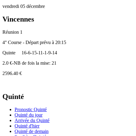
vendredi 05 décembre
Vincennes
Réunion 1
4° Course - Départ prévu à 20:15
Quinte
16-6-15-11-1-9-14
2.0 €-NB de fois la mise: 21
2596.40 €
Quinté
Pronostic Quinté
Quinté du jour
Arrivée du Quinté
Quinté d'hier
Quinté de demain