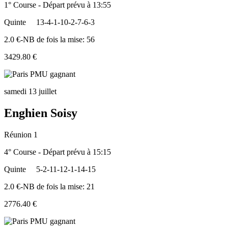
1° Course - Départ prévu à 13:55
Quinte
13-4-1-10-2-7-6-3
2.0 €-NB de fois la mise: 56
3429.80 €
samedi 13 juillet
Enghien Soisy
Réunion 1
4° Course - Départ prévu à 15:15
Quinte
5-2-11-12-1-14-15
2.0 €-NB de fois la mise: 21
2776.40 €