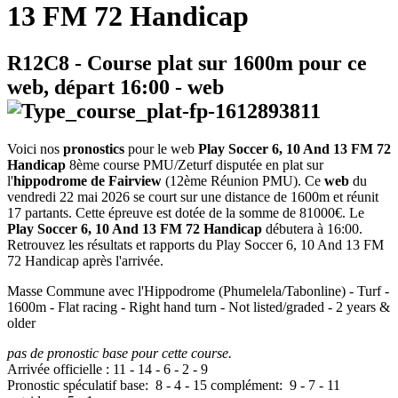
13 FM 72 Handicap
R12C8
- Course plat sur 1600m pour ce
web, départ
16:00
-
web
Voici nos
pronostics
pour le web
Play Soccer 6, 10 And 13 FM 72
Handicap
8ème course PMU/Zeturf disputée en plat sur
l'
hippodrome de Fairview
(12ème Réunion PMU). Ce
web
du
vendredi 22 mai 2026 se court sur une distance de 1600m et réunit
17 partants. Cette épreuve est dotée de la somme de 81000€. Le
Play Soccer 6, 10 And 13 FM 72 Handicap
débutera à 16:00.
Retrouvez les résultats et rapports du Play Soccer 6, 10 And 13 FM
72 Handicap après l'arrivée.
Masse Commune avec l'Hippodrome (Phumelela/Tabonline) - Turf -
1600m - Flat racing - Right hand turn - Not listed/graded - 2 years &
older
pas de pronostic base pour cette course.
Arrivée officielle :
11
-
14
-
6
-
2
-
9
Pronostic spéculatif
base:
8
-
4
-
15
complément:
9
-
7
-
11