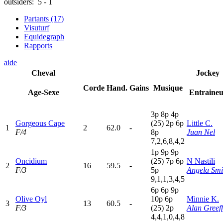
outsiders:
5
-
1
Partants (17)
Visuturf
Equidegraph
Rapports
aide
Cheval
Jockey
Corde
Hand.
Gains
Musique
Age-Sexe
Entraineu
3
p
8
p
4
p
Gorgeous Cape
(25)
2
p
6
p
Little C.
1
2
62.0
-
F/4
8
p
Juan Nel
7,2,6,8,4,2
1
p
9
p
9
p
Oncidium
(25)
7
p
6
p
N Nastili
2
16
59.5
-
F/3
5
p
Angela Smi
9,1,1,3,4,5
6
p
6
p
9
p
Olive Oyl
10p
6
p
Minnie K.
3
13
60.5
-
F/3
(25)
2
p
Alan Greeff
4,4,1,0,4,8