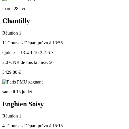
mardi 28 avril
Chantilly
Réunion 1
1° Course - Départ prévu à 13:55
Quinte
13-4-1-10-2-7-6-3
2.0 €-NB de fois la mise: 56
3429.80 €
samedi 13 juillet
Enghien Soisy
Réunion 1
4° Course - Départ prévu à 15:15