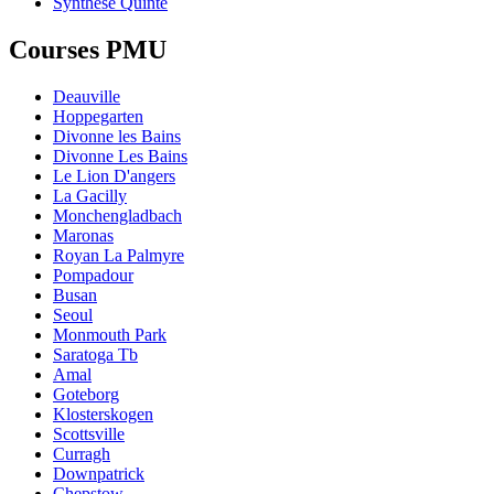
Synthèse Quinté
Courses PMU
Deauville
Hoppegarten
Divonne les Bains
Divonne Les Bains
Le Lion D'angers
La Gacilly
Monchengladbach
Maronas
Royan La Palmyre
Pompadour
Busan
Seoul
Monmouth Park
Saratoga Tb
Amal
Goteborg
Klosterskogen
Scottsville
Curragh
Downpatrick
Chepstow