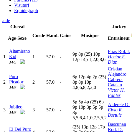
Visuturf
Equidegraph
aide
Cheval
Jockey
Corde
Hand.
Gains
Musique
Age-Sexe
Entraineur
Altamirano
Frias Rol. I.
9
p
8
p
(25)
10p
Kid
1
1
57.0
-
Hector F.
12p
14p
1,2,0,8,6
Diaz
M/5
Cristian
Alejandro
Puro
6
p
12p
4
p
2
p
(25)
Cabrera
Picador
2
2
57.0
-
8
p
8
p
10p
Catalan
4,8,6,8,2,2,0
M/5
Victor H.
Fahler
5
p
5
p
4
p
(25)
6
p
Alderete O.
Jubileo
9
p
10p
3
p
5
p
5
p
3
3
57.0
-
Elvio R.
8
p
M/5
Bortule
5,5,6,4,1,0,7,5,5,2
Bascunan
(25)
13p
12p
17p
El Del Puro
Rod. D.