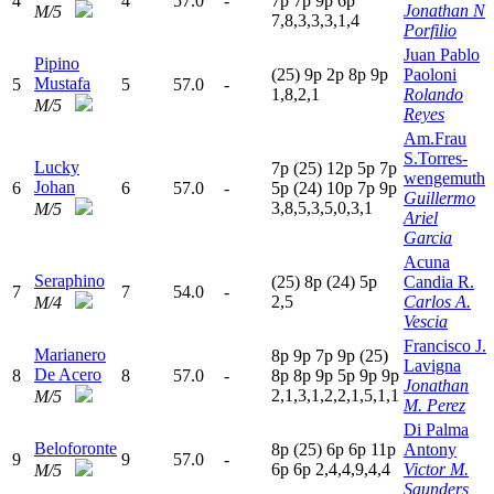
4
4
57.0
-
7
p
7
p
9
p
6
p
Jonathan N
M/5
7,8,3,3,3,1,4
Porfilio
Juan Pablo
Pipino
(25)
9
p
2
p
8
p
9
p
Paoloni
Mustafa
5
5
57.0
-
1,8,2,1
Rolando
M/5
Reyes
Am.Frau
S.Torres-
Lucky
7
p
(25)
12p
5
p
7
p
wengemuth
Johan
6
6
57.0
-
5
p
(24)
10p
7
p
9
p
Guillermo
3,8,5,3,5,0,3,1
M/5
Ariel
Garcia
Acuna
Seraphino
(25)
8
p
(24)
5
p
Candia R.
7
7
54.0
-
2,5
Carlos A.
M/4
Vescia
Francisco J.
Marianero
8
p
9
p
7
p
9
p
(25)
Lavigna
De Acero
8
8
57.0
-
8
p
8
p
9
p
5
p
9
p
9
p
Jonathan
2,1,3,1,2,2,1,5,1,1
M/5
M. Perez
Di Palma
Beloforonte
8
p
(25)
6
p
6
p
11p
Antony
9
9
57.0
-
6
p
6
p
2,4,4,9,4,4
Victor M.
M/5
Saunders