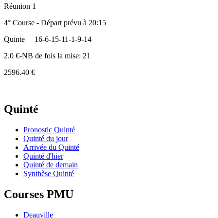
Réunion 1
4° Course - Départ prévu à 20:15
Quinte
16-6-15-11-1-9-14
2.0 €-NB de fois la mise: 21
2596.40 €
Quinté
Pronostic Quinté
Quinté du jour
Arrivée du Quinté
Quinté d'hier
Quinté de demain
Synthèse Quinté
Courses PMU
Deauville