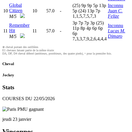
Global
(25)
9
p
9
p
5
p
13p
Inconnu
Citizen
10
10
57.0
-
5
p
(24)
13p
7
p
Juan C.
1,1,5,7,5,7,3
Felize
M/5
3
p
7
p
7
p
3
p
(25)
Remember
Inconnu
11p
8
p
4
p
6
p
6
p
Hit
11
11
57.0
-
Lucas M.
6
p
Dimaro
M/5
7,3,3,7,9,2,6,4,4,4
⊗ cheval portant des oeilllères
E1 chevaux faisant partie de la même écurie
DA, DP, D4 cheval déferré (antérieurs, postérieurs, des quatre pieds), • pour la première fois.
Cheval
Jockey
Stats
COURSES DU 22/05/2026
jeudi 23 janvier
Vincennes