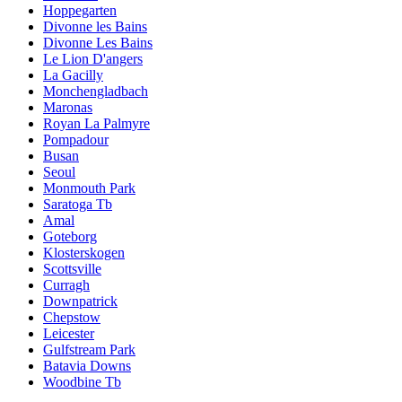
Hoppegarten
Divonne les Bains
Divonne Les Bains
Le Lion D'angers
La Gacilly
Monchengladbach
Maronas
Royan La Palmyre
Pompadour
Busan
Seoul
Monmouth Park
Saratoga Tb
Amal
Goteborg
Klosterskogen
Scottsville
Curragh
Downpatrick
Chepstow
Leicester
Gulfstream Park
Batavia Downs
Woodbine Tb