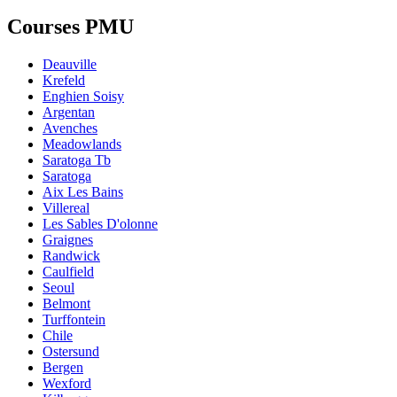
Courses PMU
Deauville
Krefeld
Enghien Soisy
Argentan
Avenches
Meadowlands
Saratoga Tb
Saratoga
Aix Les Bains
Villereal
Les Sables D'olonne
Graignes
Randwick
Caulfield
Seoul
Belmont
Turffontein
Chile
Ostersund
Bergen
Wexford