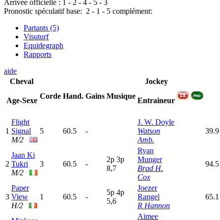
Arrivée officielle :
1
-
2
-
4
-
5
-
3
Pronostic spéculatif
base:
2
-
1
-
5
complément:
Partants (5)
Visuturf
Equidegraph
Rapports
aide
Cheval
Jockey
Corde
Hand.
Gains
Musique
Age-Sexe
Entraineur
Flight
J. W. Doyle
1
Signal
5
60.5
-
Watson
39.9
M/2
Amb.
Ryan
Jaan Ki
2
p
3
p
Munger
2
Tukri
3
60.5
-
94.5
8,7
Brad H.
M/2
Cox
Paper
Joezer
5
p
4
p
3
View
1
60.5
-
Rangel
65.1
5,6
H/2
R Hannon
Aimee