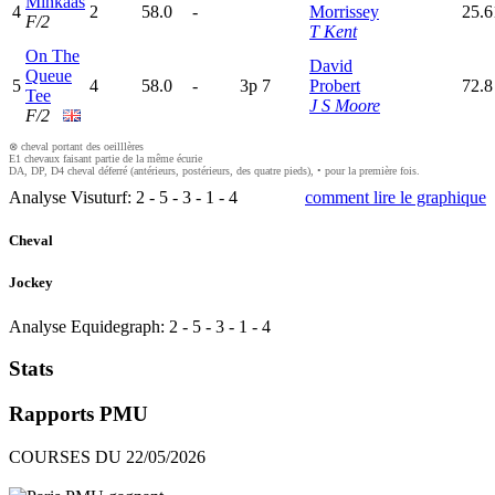
Minkaas
4
2
58.0
-
Morrissey
25.
F/2
T Kent
On The
David
Queue
5
4
58.0
-
3
p
7
Probert
72.8
Tee
J S Moore
F/2
⊗ cheval portant des oeilllères
E1 chevaux faisant partie de la même écurie
DA, DP, D4 cheval déferré (antérieurs, postérieurs, des quatre pieds), • pour la première fois.
Analyse Visuturf:
2
-
5
-
3
-
1
-
4
comment lire le graphique
Cheval
Jockey
Analyse Equidegraph:
2
-
5
-
3
-
1
-
4
Stats
Rapports PMU
COURSES DU 22/05/2026