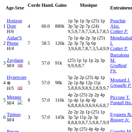
Corde
Hand.
Gains
Musique
Age-Sexe
Entraineu
Horizon
1
p
5
p
1
p
3
p
(25)
1
p
Pouchin
1
Dore
4
60.0
880k
3
p
5
p
2
p
7
p
(24)
Alxi.
H/6
9,5,9,7,9,7,5,8,3,7,8,5
Cottier P.
Aidan'S
7
p
1
p
4
p
2
p
3
p
(25)
Mendizabal
2
Phone
7
58.5
126k
2
p
3
p
7
p
5
p
6
p
I.
H/4
3,9,6,8,7,8,7,3,5,4,9,9
Cottier P.
Barzalona
Zaydann
(25)
1
p
1
p
1
p
2
p
3
p
M.
3
1
57.0
91k
M/4
9,9,9,8,7
Graffard
Fh.
Hypercore
5
p
2
p
2
p
(25)
4
p
1
p
Moutard J.
4
5
57.0
98k
2
p
1
p
8
p
12p
11p
⊗
Groualle P.
5,8,8,6,9,8,9,2,8,9,9,7
H/5
4
p
2
p
(25)
2
p
2
p
4
p
Merano
Piccone T.
5
8
57.0
116k
1
p
4
p
1
p
4
p
4
p
Pantall Ha.
M/4
6,8,8,8,6,9,6,9,6,6,8,7
2
p
2
p
2
p
1
p
(25)
1
p
Tipinso
Eyquem Jb
6
3
57.0
145k
3
p
5
p
11p
2
p
3
p
M/4
Rouget Jc.
8,8,8,9,9,7,5,9,8,7,9,9
8
p
3
p
(25)
4
p
4
p
4
p
Bevan
Grandin M.