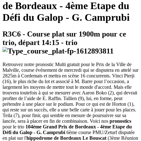
de Bordeaux - 4ème Etape du
Défi du Galop - G. Camprubi
R3C6
- Course plat sur 1900m pour ce
trio, départ
14:15
-
trio
Retrouvez notre pronostic Multi gratuit pour le Prix de la Ville de
Malville, course événement de mercredi qui se disputera en attelé sur
2825m à Cordemais et mettra en scène 16 concurrents. Vinci Pierji
(16), le plus riche du lot et associé à M. Barre pour l’occasion, a
largement les moyens de mettre tout le monde d'accord. Mais elle
trouvera toutefois à qui se mesurer avec Aaron Boko (2), qui devrait
profiter de l’aide de E. Raffin. Tallien (9), lui, en forme, peut
prétendre à une place sur le podium. Pour ce qui est de Horton (1),
qui reste sur un succès, elle a une belle carte à jouer pour les places.
Teila (7), pour finir, qui semble en mesure de poursuivre sur sa
lancée, sera à placer en fin de combinaison. Voici nos
pronostics
pour le trio
104ème Grand Prix de Bordeaux - 4ème Etape du
Défi du Galop - G. Camprubi
6ème course PMU/Zeturf disputée
en plat sur l'
hippodrome de Bordeaux Le Bouscat
(3ème Réunion