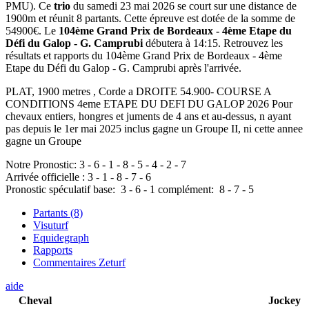
PMU). Ce
trio
du samedi 23 mai 2026 se court sur une distance de
1900m et réunit 8 partants. Cette épreuve est dotée de la somme de
54900€. Le
104ème Grand Prix de Bordeaux - 4ème Etape du
Défi du Galop - G. Camprubi
débutera à 14:15. Retrouvez les
résultats et rapports du 104ème Grand Prix de Bordeaux - 4ème
Etape du Défi du Galop - G. Camprubi après l'arrivée.
PLAT, 1900 metres , Corde a DROITE 54.900- COURSE A
CONDITIONS 4eme ETAPE DU DEFI DU GALOP 2026 Pour
chevaux entiers, hongres et juments de 4 ans et au-dessus, n ayant
pas depuis le 1er mai 2025 inclus gagne un Groupe II, ni cette annee
gagne un Groupe
Notre Pronostic:
3
-
6
-
1
-
8
-
5
-
4
-
2
-
7
Arrivée officielle :
3
-
1
-
8
-
7
-
6
Pronostic spéculatif
base:
3
-
6
-
1
complément:
8
-
7
-
5
Partants (8)
Visuturf
Equidegraph
Rapports
Commentaires Zeturf
aide
Cheval
Jockey