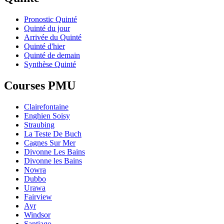
Pronostic Quinté
Quinté du jour
Arrivée du Quinté
Quinté d'hier
Quinté de demain
Synthèse Quinté
Courses PMU
Clairefontaine
Enghien Soisy
Straubing
La Teste De Buch
Cagnes Sur Mer
Divonne Les Bains
Divonne les Bains
Nowra
Dubbo
Urawa
Fairview
Ayr
Windsor
Santiago