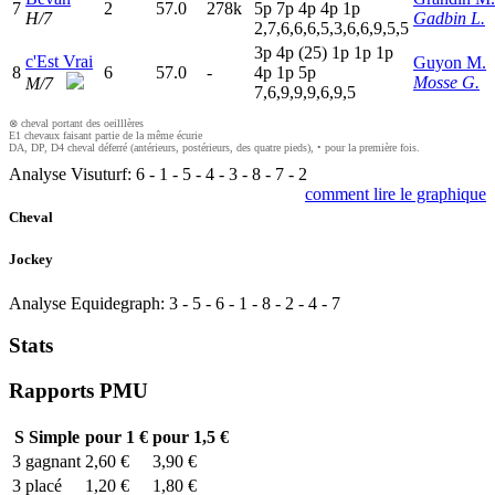
7
2
57.0
278k
5
p
7
p
4
p
4
p
1
p
H/7
Gadbin L.
2,7,6,6,6,5,3,6,6,9,5,5
3
p
4
p
(25)
1
p
1
p
1
p
c'Est Vrai
Guyon M.
8
6
57.0
-
4
p
1
p
5
p
Mosse G.
M/7
7,6,9,9,9,6,9,5
⊗ cheval portant des oeilllères
E1 chevaux faisant partie de la même écurie
DA, DP, D4 cheval déferré (antérieurs, postérieurs, des quatre pieds), • pour la première fois.
Analyse Visuturf:
6
-
1
-
5
-
4
-
3
-
8
-
7
-
2
comment lire le graphique
Cheval
Jockey
Analyse Equidegraph:
3
-
5
-
6
-
1
-
8
-
2
-
4
-
7
Stats
Rapports PMU
S
Simple
pour 1 €
pour 1,5 €
3
gagnant
2,60 €
3,90 €
3
placé
1,20 €
1,80 €