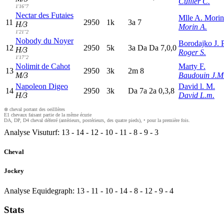
Cuiller C.
1'16"7
Nectar des Futaies
Mlle A. Morin
11
2950
1k
3
a
7
H/3
Morin A.
1'21"2
Nobody du Noyer
Borodajko J. 
12
2950
5k
3
a
D
a
D
a
7,0,0
H/3
Roger S.
1'17"2
Nolimit de Cahot
Marty F.
13
2950
3k
2
m
8
M/3
Baudouin J.M
Napoleon Digeo
David l. M.
14
2950
3k
D
a
7
a
2
a
0,3,8
H/3
David L.m.
⊗ cheval portant des oeilllères
E1 chevaux faisant partie de la même écurie
DA, DP, D4 cheval déferré (antérieurs, postérieurs, des quatre pieds), • pour la première fois.
Analyse Visuturf:
13
-
14
-
12
-
10
-
11
-
8
-
9
-
3
Cheval
Jockey
Analyse Equidegraph:
13
-
11
-
10
-
14
-
8
-
12
-
9
-
4
Stats