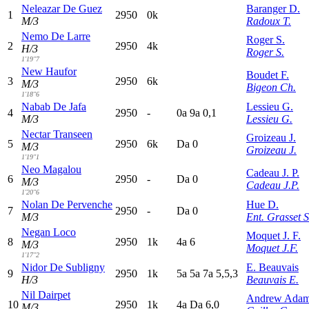
Neleazar De Guez
Baranger D.
1
2950
0k
M/3
Radoux T.
Nemo De Larre
Roger S.
2
2950
4k
H/3
Roger S.
1'19"7
New Haufor
Boudet F.
3
2950
6k
M/3
Bigeon Ch.
1'18"6
Nabab De Jafa
Lessieu G.
4
2950
-
0
a
9
a
0,1
M/3
Lessieu G.
Nectar Transeen
Groizeau J.
5
2950
6k
D
a
0
M/3
Groizeau J.
1'19"1
Neo Magalou
Cadeau J. P.
6
2950
-
D
a
0
M/3
Cadeau J.P.
1'20"6
Nolan De Pervenche
Hue D.
7
2950
-
D
a
0
M/3
Ent. Grasset S
Negan Loco
Moquet J. F.
8
2950
1k
4
a
6
M/3
Moquet J.F.
1'17"2
Nidor De Subligny
E. Beauvais
9
2950
1k
5
a
5
a
7
a
5,5,3
H/3
Beauvais E.
Nil Dairpet
Andrew Adam
10
2950
1k
4
a
D
a
6,0
M/3