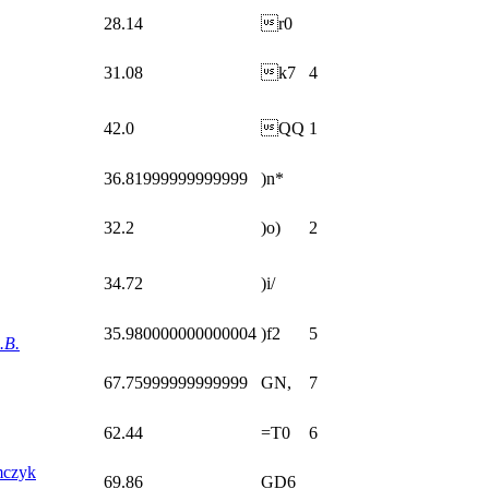
28.14
r0
31.08
k7
4
42.0
QQ
1
36.81999999999999
)n*
32.2
)o)
2
34.72
)i/
35.980000000000004
)f2
5
.B.
67.75999999999999
GN,
7
62.44
=T0
6
czyk
69.86
GD6