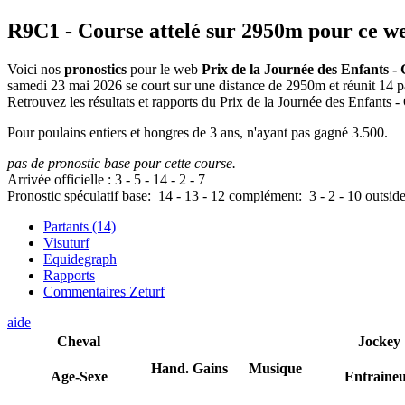
R9C1
- Course attelé sur 2950m pour ce w
Voici nos
pronostics
pour le web
Prix de la Journée des Enfants 
samedi 23 mai 2026 se court sur une distance de 2950m et réunit 14 
Retrouvez les résultats et rapports du Prix de la Journée des Enfants -
Pour poulains entiers et hongres de 3 ans, n'ayant pas gagné 3.500.
pas de pronostic base pour cette course.
Arrivée officielle :
3
-
5
-
14
-
2
-
7
Pronostic spéculatif
base:
14
-
13
-
12
complément:
3
-
2
-
10
outsid
Partants (14)
Visuturf
Equidegraph
Rapports
Commentaires Zeturf
aide
Cheval
Jockey
Hand.
Gains
Musique
Age-Sexe
Entraine