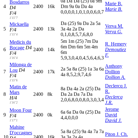
0
a
D
a
D
a
(25)
0
a
9
m
Bosdarros
Marie B.
4
2400
16k
D
m
9
a
0
a
D
a
4
a
D4
Marie B.
0,0,0,0,1,0,1,0,0,6,0,7
F/4
1'15"7
D
a
(25)
9
a
D
a
2
a
5
a
Mickaella
Verva M.
5
2400
13k
3
a
4
a
2
a
D
a
F/4
Verva G.
0,1,0,8,5,7,6,8,0
1'15"4
5
m
1
m
(25)
7
m
D
a
Medicis du
R. Hemery
6
m
D
m
6
m
5
m
4
m
Bocage
D4
6
2400
14k
Demoutiez
6
m
F/4
F.
5,9,3,0,4,0,4,5,6,4,6,3
1'16"4
Milonga de
Anthony
2
a
5
a
8
a
(25)
1
a
3
a
6
a
Lou
D4
7
2400
17k
Dollion
4
a
8,5,2,9,7,4,6
F/4
Dollion A.
1'15"6
Declercq J.
Matin de
8
a
D
a
4
a
2
a
(25)
D
a
R.
Mars
8
2400
8k
D
a
2
a
D
a
7
a
D
a
Declercq
H/4
2,0,6,8,0,0,8,0,3,0,3,4
J.R.
1'16"2
Jerome
Moon Four
6
a
6
a
D
a
0
a
(25)
D
a
9
2400
0k
David
F/4
4,4,0,0,0
David J.
1'17"1
Mahine
5
a
8
a
(25)
9
a
4
a
7
a
7
a
D'occagnes
Piton J. Ch.
10
2400
16k
3
a
3
a
2
a
4
a