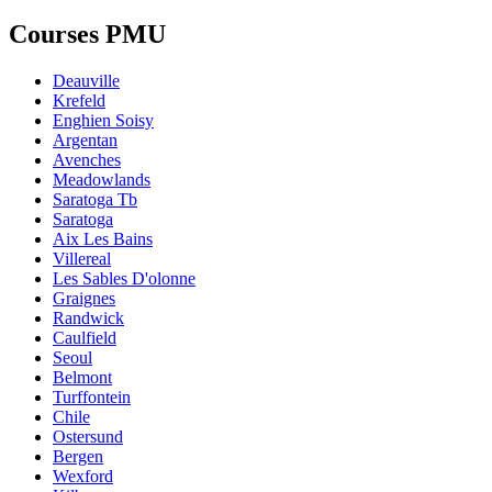
Courses PMU
Deauville
Krefeld
Enghien Soisy
Argentan
Avenches
Meadowlands
Saratoga Tb
Saratoga
Aix Les Bains
Villereal
Les Sables D'olonne
Graignes
Randwick
Caulfield
Seoul
Belmont
Turffontein
Chile
Ostersund
Bergen
Wexford