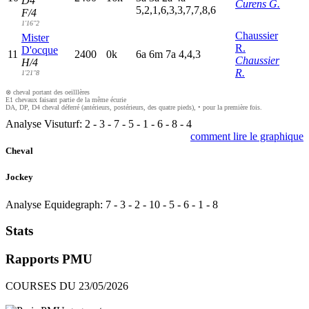
D4
Curens G.
5,2,1,6,3,3,7,7,8,6
F/4
1'16"2
Chaussier
Mister
R.
D'ocque
11
2400
0k
6
a
6
m
7
a
4,4,3
Chaussier
H/4
R.
1'21"8
⊗ cheval portant des oeilllères
E1 chevaux faisant partie de la même écurie
DA, DP, D4 cheval déferré (antérieurs, postérieurs, des quatre pieds), • pour la première fois.
Analyse Visuturf:
2
-
3
-
7
-
5
-
1
-
6
-
8
-
4
comment lire le graphique
Cheval
Jockey
Analyse Equidegraph:
7
-
3
-
2
-
10
-
5
-
6
-
1
-
8
Stats
Rapports PMU
COURSES DU 23/05/2026