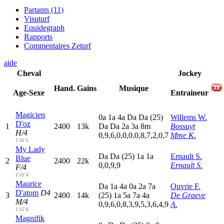
Partants (11)
Visuturf
Equidegraph
Rapports
Commentaires Zeturf
aide
Cheval
Jockey
Hand.
Gains
Musique
Age-Sexe
Entraineur
Magicien
0
a
1
a
4
a
D
a
D
a
(25)
Willems W.
D'oz
1
2400
13k
D
a
D
a
2
a
3
a
8
m
Bossuyt
H/4
0,9,6,0,0,0,0,8,7,2,0,7
Mme K.
1'16"1
My Lady
D
a
D
a
(25)
1
a
1
a
Ernault S.
Blue
2
2400
22k
0,0,9,9
Ernault S.
F/4
1'15"4
Maurice
D
a
1
a
4
a
0
a
2
a
7
a
Ouvrie F.
D'atom
D4
3
2400
14k
(25)
1
a
5
a
7
a
4
a
De Graeve
M/4
0,9,6,0,8,3,9,5,3,6,4,9
A.
1'15"6
Magnifik