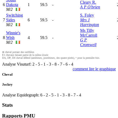
Cleary R.
6
Dakota
1
59.5
-
A P O'brien
M/2
Switching
S. Foley
7
Sides
6
59.5
-
Mrs J
M/2
Harrington
Ms Tilly
Winnie's
McCarroll
8
Wish
4
59.5
-
G P
M/2
Cromwell
⊗ cheval portant des oeilllères
E1 chevaux faisant partie de la même écurie
DA, DP, D4 cheval déferré (antérieurs, postérieurs, des quatre pieds), • pour la première fois.
Analyse Visuturf:
2
-
5
-
1
-
3
-
8
-
7
-
6
-
4
comment lire le graphique
Cheval
Jockey
Analyse Equidegraph:
6
-
2
-
5
-
1
-
3
-
8
-
7
-
4
Stats
Rapports PMU