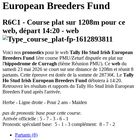
European Breeders Fund
R6C1
- Course plat sur 1208m pour ce
web, départ
14:20
-
web
Voici nos
pronostics
pour le web
Tally Ho Stud Irish European
Breeders Fund
1ère course PMU/Zeturf disputée en plat sur
l'
hippodrome de Curragh
(6ème Réunion PMU). Ce
web
du
samedi 23 mai 2026 se court sur une distance de 1208m et réunit 8
partants. Cette épreuve est dotée de la somme de 28736€. Le
Tally
Ho Stud Irish European Breeders Fund
débutera à 14:20.
Retrouvez les résultats et rapports du Tally Ho Stud Irish European
Breeders Fund après l'arrivée.
Herbe - Ligne droite - Pour 2 ans - Maiden
pas de pronostic base pour cette course.
Arrivée officielle :
5
-
7
-
3
-
6
-
1
Pronostic spéculatif
base:
5
-
1
-
3
complément:
8
-
7
-
2
Partants (8)