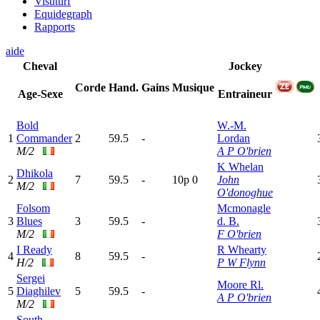
Visuturf
Equidegraph
Rapports
aide
Cheval
Jockey
Corde
Hand.
Gains
Musique
Age-Sexe
Entraineur
Bold
W.-M.
1
Commander
2
59.5
-
Lordan
M/2
A P O'brien
K Whelan
Dhikola
2
7
59.5
-
10p
0
John
M/2
O'donoghue
Folsom
Mcmonagle
3
Blues
3
59.5
-
d. B.
M/2
F O'brien
I Ready
R Whearty
4
8
59.5
-
H/2
P W Flynn
Sergei
Moore Rl.
5
Diaghilev
5
59.5
-
A P O'brien
M/2
South