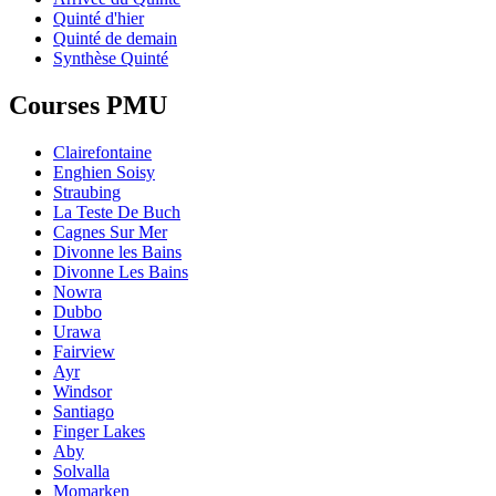
Quinté d'hier
Quinté de demain
Synthèse Quinté
Courses PMU
Clairefontaine
Enghien Soisy
Straubing
La Teste De Buch
Cagnes Sur Mer
Divonne les Bains
Divonne Les Bains
Nowra
Dubbo
Urawa
Fairview
Ayr
Windsor
Santiago
Finger Lakes
Aby
Solvalla
Momarken