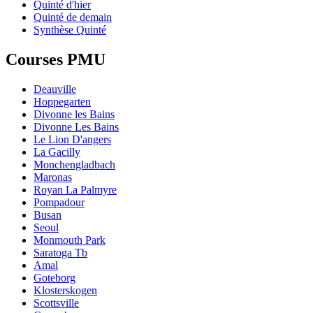
Quinté d'hier
Quinté de demain
Synthèse Quinté
Courses PMU
Deauville
Hoppegarten
Divonne les Bains
Divonne Les Bains
Le Lion D'angers
La Gacilly
Monchengladbach
Maronas
Royan La Palmyre
Pompadour
Busan
Seoul
Monmouth Park
Saratoga Tb
Amal
Goteborg
Klosterskogen
Scottsville