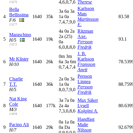
4,6,0,7,6
Therese
1'12"5
Karlsson
Bella
3
a
6
a
3
a
Mats
Bellissima
4
1640
35k
1
a
0
a
83.58
Martinsson
F/6
7,4,7,9,0
E.
1'12"7
4
a
0
a
2
a
Ritzman
Maraschino
2
a
(25)
Axe.
5
1640
19k
93.1
H/5
0
a
Persson
1'15"2
6,0,8,8,0
Fredrik
J. B.
0
m
3
m
Mr Klister
Karlsson
6
1640
26k
6
a
3
a
6
m
78.539
H/10
Fransson
0,7,4,7,4
Anett
Persson
Charlie
2
a
0
a
3
a
Linnea
7
T.T.
1640
36k
1
a
0
a
88.759
Persson
H/5
8,0,7,9,0
Fredrik
Nat King
3
a
7
a
0
a
Max Säker
Cole
8
1640
177k
2
a
4
a
Lysell
80.639
M/3
7,3,0,8,6
Kolgjini A.
1'10"0
Handfast
0
a
1
a
0
a
Pacino Ali
Malte
9
1640
29k
0
a
D
a
92.679
H/7
Nilsson
0,9,0,0,0