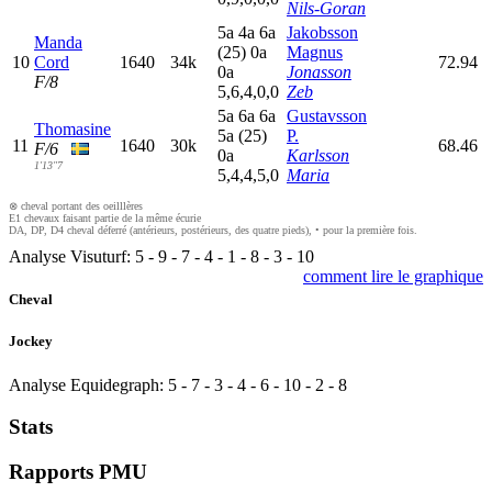
Nils-Goran
5
a
4
a
6
a
Jakobsson
Manda
(25)
0
a
Magnus
10
Cord
1640
34k
72.94
0
a
Jonasson
F/8
5,6,4,0,0
Zeb
5
a
6
a
6
a
Gustavsson
Thomasine
5
a
(25)
P.
11
1640
30k
68.46
F/6
0
a
Karlsson
1'13"7
5,4,4,5,0
Maria
⊗ cheval portant des oeilllères
E1 chevaux faisant partie de la même écurie
DA, DP, D4 cheval déferré (antérieurs, postérieurs, des quatre pieds), • pour la première fois.
Analyse Visuturf:
5
-
9
-
7
-
4
-
1
-
8
-
3
-
10
comment lire le graphique
Cheval
Jockey
Analyse Equidegraph:
5
-
7
-
3
-
4
-
6
-
10
-
2
-
8
Stats
Rapports PMU