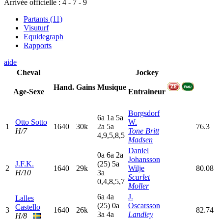
Arrivée officielle :
4
-
7
-
9
Partants (11)
Visuturf
Equidegraph
Rapports
aide
Cheval
Jockey
Hand.
Gains
Musique
Age-Sexe
Entraineur
Borgsdorf
6
a
1
a
5
a
Otto Sotto
W.
1
1640
30k
2
a
5
a
76.3
H/7
Tone Britt
4,9,5,8,5
Madsen
Daniel
0
a
6
a
2
a
Johansson
J.F.K.
(25)
5
a
2
1640
29k
Wilje
80.08
H/10
3
a
Scarlet
0,4,8,5,7
Moller
6
a
4
a
J.
Lalles
(25)
0
a
Oscarsson
Castello
3
1640
26k
82.74
3
a
4
a
Landley
H/8