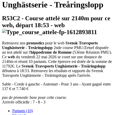
Unghästserie - Treåringslopp
R53C2
- Course attelé sur 2140m pour ce
web, départ
18:53
-
web
Retrouvez nos
pronostics
pour le web
Svensk Travsports
Unghästserie - Treåringslopp
2nde course PMU/Zeturf disputée
au trot attelé sur l'
hippodrome de Romme
(53ème Réunion PMU).
Ce
web
du vendredi 22 mai 2026 se court sur une distance de
2140m et réunit 10 partants. Cette épreuve est dotée de la somme de
11792€. Le
Svensk Travsports Unghästserie - Treåringslopp
débutera à 18:53. Retrouvez les résultats et rapports du Svensk
Travsports Unghästserie - Treåringslopp après l'arrivée.
Sable - Corde à gauche - Autostart - Pour 3 ans - Ayant gagné entre
137 € et 7.740 €
pas de pronostic base pour cette course.
Arrivée officielle :
7
-
8
-
3
Partants (10)