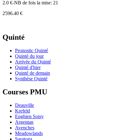
2.0 €-NB de fois la mise: 21
2596.40 €
Quinté
Pronostic Quinté
Quinté du jour
Arrivée du Quinté
Quinté d'hier
Quinté de demain
Synthèse Quinté
Courses PMU
Deauville
Krefeld
Enghien Soisy
Argentan
Avenches
Meadowlands
Saratoga