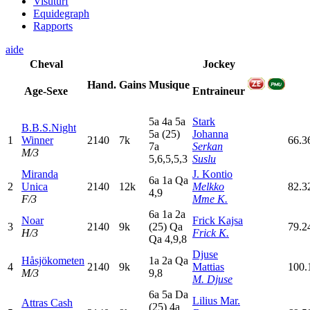
Visuturf
Equidegraph
Rapports
aide
Cheval
Jockey
Hand.
Gains
Musique
Age-Sexe
Entraineur
5
a
4
a
5
a
Stark
B.B.S.Night
5
a
(25)
Johanna
1
Winner
2140
7k
66.3
7
a
Serkan
M/3
5,6,5,5,3
Suslu
Miranda
J. Kontio
6
a
1
a
Q
a
2
Unica
2140
12k
Melkko
82.3
4,9
F/3
Mme K.
6
a
1
a
2
a
Noar
Frick Kajsa
3
2140
9k
(25)
Q
a
79.2
H/3
Frick K.
Q
a
4,9,8
Djuse
Håsjökometen
1
a
2
a
Q
a
4
2140
9k
Mattias
100.
M/3
9,8
M. Djuse
6
a
5
a
D
a
Lilius Mar.
Attras Cash
(25)
4
a