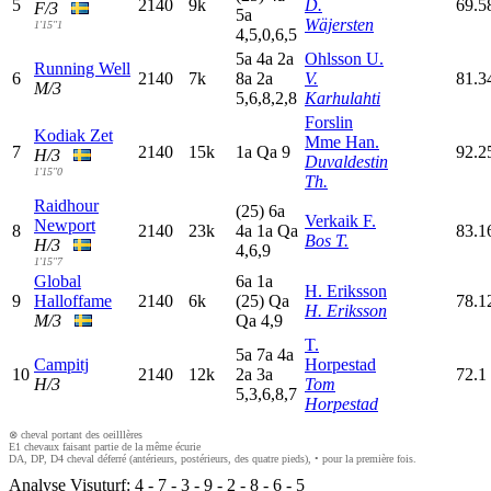
5
2140
9k
D.
69.5
F/3
5
a
Wäjersten
1'15"1
4,5,0,6,5
5
a
4
a
2
a
Ohlsson U.
Running Well
6
2140
7k
8
a
2
a
V.
81.3
M/3
5,6,8,2,8
Karhulahti
Forslin
Kodiak Zet
Mme Han.
7
2140
15k
1
a
Q
a
9
92.2
H/3
Duvaldestin
1'15"0
Th.
Raidhour
(25)
6
a
Verkaik F.
Newport
8
2140
23k
4
a
1
a
Q
a
83.1
Bos T.
H/3
4,6,9
1'15"7
Global
6
a
1
a
H. Eriksson
9
Halloffame
2140
6k
(25)
Q
a
78.1
H. Eriksson
M/3
Q
a
4,9
T.
5
a
7
a
4
a
Campitj
Horpestad
10
2140
12k
2
a
3
a
72.1
H/3
Tom
5,3,6,8,7
Horpestad
⊗ cheval portant des oeilllères
E1 chevaux faisant partie de la même écurie
DA, DP, D4 cheval déferré (antérieurs, postérieurs, des quatre pieds), • pour la première fois.
Analyse Visuturf:
4
-
7
-
3
-
9
-
2
-
8
-
6
-
5