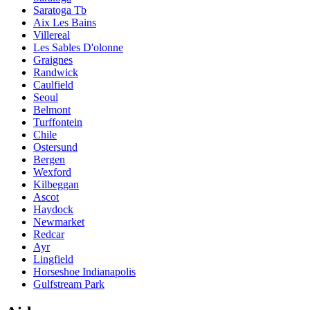
Saratoga Tb
Aix Les Bains
Villereal
Les Sables D'olonne
Graignes
Randwick
Caulfield
Seoul
Belmont
Turffontein
Chile
Ostersund
Bergen
Wexford
Kilbeggan
Ascot
Haydock
Newmarket
Redcar
Ayr
Lingfield
Horseshoe Indianapolis
Gulfstream Park