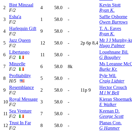
Bint Minzaal
Kevin Stott
2
4
58.0
-
F/2
Ryan K.
Esha'a
Saffie Osborne
3
1
58.0
-
F/2
Owen Burrows
Harlequin Gift
T. A. Eaves
4
9
58.0
-
F/2
Ryan K.
Jazz Queen
Mr J J Murphy-k
5
12
58.0
-
2
p
6
p
8,4
F/2
Hugo Palmer
Libertango
Loughnane Bil.
6
11
58.0
-
F/2
G Boughey
Minzelle
Ms Leeanne Mc
7
6
58.0
8k
F/2
Burke Kr.
Profitability
Pyle Wil.
8
5
58.0
-
H/5
Craig Lidster
Resemblance
Hector Crouch
9
2
58.0
-
11p
9
F/2
M l W Bell
Royal Message
Kieran Shoemark
10
3
58.0
-
F/2
E Walker
Sea Venture
Keenan D.
11
7
58.0
-
F/2
George Scott
Trust In Far
Planas Con.
12
8
58.0
-
F/2
G Hanmer