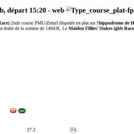
eb, départ
15:20
-
web
Race)
2nde course PMU/Zeturf disputée en plat sur l'
hippodrome de 
 est dotée de la somme de 14943€. Le
Maiden Fillies' Stakes (gbb Race
27.3
t.