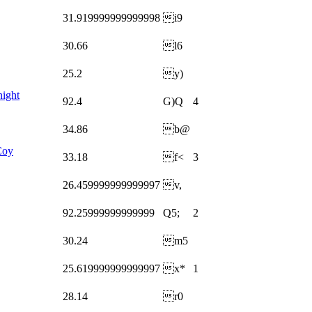
31.919999999999998
i9
30.66
l6
25.2
y)
night
92.4
G)Q
4
34.86
b@
Coy
33.18
f<
3
26.459999999999997
v,
92.25999999999999
Q5;
2
30.24
m5
25.619999999999997
x*
1
28.14
r0