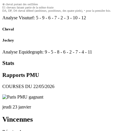
⊗ cheval portant des oeilllères
E1 chevaux faisant partie de la même écurie
DA, DP, D4 cheval déferré (antérieurs, postérieurs, des quatre pieds), • pour la première fois.
Analyse Visuturf:
5
-
9
-
6
-
7
-
2
-
3
-
10
-
12
Cheval
Jockey
Analyse Equidegraph:
9
-
5
-
8
-
6
-
2
-
7
-
4
-
11
Stats
Rapports PMU
COURSES DU 22/05/2026
jeudi 23 janvier
Vincennes