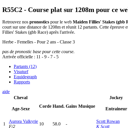
R55C2
- Course plat sur 1208m pour ce w
Retrouvez nos
pronostics
pour le web
Maiden Fillies' Stakes (gbb 
court sur une distance de 1208m et réunit 12 partants. Cette épreuve
Fillies' Stakes (gbb Race) après l'arrivée.
Herbe - Femelles - Pour 2 ans - Classe 3
pas de pronostic base pour cette course.
Arrivée officielle :
11
-
9
-
7
-
5
Partants (12)
Visuturf
Equidegraph
Rapports
aide
Cheval
Jockey
Corde
Hand.
Gains
Musique
Age-Sexe
Entraineur
Aurora Valkyrie
Scott Rowan
1
10
58.0
-
F/2
K Scott