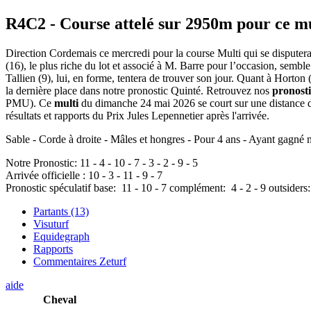
R4C2
- Course attelé sur 2950m pour ce m
Direction Cordemais ce mercredi pour la course Multi qui se disputera 
(16), le plus riche du lot et associé à M. Barre pour l’occasion, sembl
Tallien (9), lui, en forme, tentera de trouver son jour. Quant à Horton 
la dernière place dans notre pronostic Quinté. Retrouvez nos
pronosti
PMU). Ce
multi
du dimanche 24 mai 2026 se court sur une distance d
résultats et rapports du Prix Jules Lepennetier après l'arrivée.
Sable - Corde à droite - Mâles et hongres - Pour 4 ans - Ayant gagné
Notre Pronostic:
11
-
4
-
10
-
7
-
3
-
2
-
9
-
5
Arrivée officielle :
10
-
3
-
11
-
9
-
7
Pronostic spéculatif
base:
11
-
10
-
7
complément:
4
-
2
-
9
outsiders
Partants (13)
Visuturf
Equidegraph
Rapports
Commentaires Zeturf
aide
Cheval