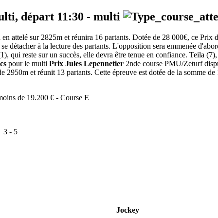
ulti, départ
11:30
-
multi
en attelé sur 2825m et réunira 16 partants. Dotée de 28 000€, ce Prix d
e se détacher à la lecture des partants. L'opposition sera emmenée d'abor
(1), qui reste sur un succès, elle devra être tenue en confiance. Teila (7
cs
pour le multi
Prix Jules Lepennetier
2nde course PMU/Zeturf disputé
e 2950m et réunit 13 partants. Cette épreuve est dotée de la somme d
 moins de 19.200 € - Course E
:
3
-
5
Jockey