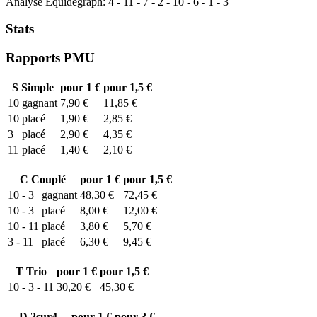
Analyse Equidegraph:
4
-
11
-
7
-
2
-
10
-
6
-
1
-
3
Stats
Rapports PMU
S
Simple
pour 1 €
pour 1,5 €
10
gagnant
7,90 €
11,85 €
10
placé
1,90 €
2,85 €
3
placé
2,90 €
4,35 €
11
placé
1,40 €
2,10 €
C
Couplé
pour 1 €
pour 1,5 €
10 - 3
gagnant
48,30 €
72,45 €
10 - 3
placé
8,00 €
12,00 €
10 - 11
placé
3,80 €
5,70 €
3 - 11
placé
6,30 €
9,45 €
T
Trio
pour 1 €
pour 1,5 €
10 - 3 - 11
30,20 €
45,30 €
D
2sur4
pour 1 €
pour 3 €