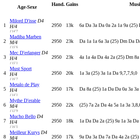
Hand.
Gains
Musi
Age-Sexe
Milord D'isse
D4
1
2950
13k
6
a
D
a
3
a
D
a
0
a
2
a
1
a
9
a
(25)
H/4
1'14"7
Madiba Marben
2
2950
23k
D
a
1
a
1
a
6
a
3
a
(25)
D
m
D
a
D
M/4
1'15"6
Mec D'erlanger
D4
3
2950
23k
4
a
1
a
4
a
D
a
4
a
2
a
(25)
D
m
8
H/4
1'15"1
Must Sport
4
2950
20k
1
a
3
a
(25)
3
a
1
a
D
a
9,7,7,9,0
H/4
1'16"7
Metalo de Play
5
2950
17k
D
a
8
a
(25)
1
a
D
a
D
a
0
a
3
a
3
a
H/4
1'14"1
Mythe D'erable
6
2950
22k
(25)
7
a
2
a
D
a
4
a
5
a
1
a
3
a
3,8,
M/4
1'12"9
Mucho Bello
D4
7
2950
18k
1
a
D
a
D
a
2
a
(25)
9
a
1
a
3
a
D
a
H/4
1'16"5
Meilleur Kurys
D4
8
2950
17k
9
a
D
a
3
a
D
a
7
a
D
a
4
a
2
a
(25)
M/4