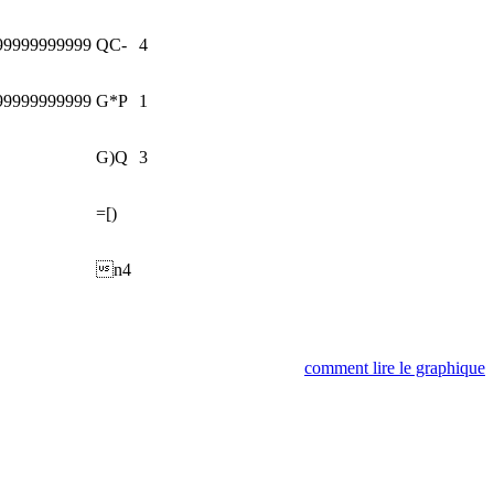
99999999999
QC-
4
99999999999
G*P
1
G)Q
3
=[)
n4
comment lire le graphique