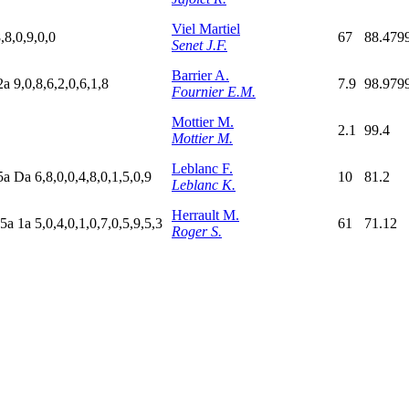
Viel Martiel
,8,0,9,0,0
67
88.479
Senet J.F.
Barrier A.
2
a
9,0,8,6,2,0,6,1,8
7.9
98.979
Fournier E.M.
Mottier M.
2.1
99.4
Mottier M.
Leblanc F.
5
a
D
a
6,8,0,0,4,8,0,1,5,0,9
10
81.2
Leblanc K.
Herrault M.
5
a
1
a
5,0,4,0,1,0,7,0,5,9,5,3
61
71.12
Roger S.