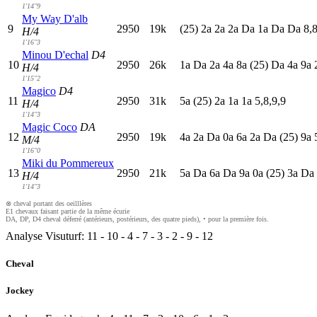
1'14"9
My Way D'alb
9
2950
19k
(25)
2
a
2
a
2
a
D
a
1
a
D
a
D
a
8,8
H/4
1'16"3
Minou D'echal
D4
10
2950
26k
1
a
D
a
2
a
4
a
8
a
(25)
D
a
4
a
9
a
H/4
1'15"2
Magico
D4
11
2950
31k
5
a
(25)
2
a
1
a
1
a
5,8,9,9
H/4
1'14"3
Magic Coco
DA
12
2950
19k
4
a
2
a
D
a
0
a
6
a
2
a
D
a
(25)
9
a
M/4
1'16"0
Miki du Pommereux
13
2950
21k
5
a
D
a
6
a
D
a
9
a
0
a
(25)
3
a
D
a
H/4
1'14"3
⊗ cheval portant des oeilllères
E1 chevaux faisant partie de la même écurie
DA, DP, D4 cheval déferré (antérieurs, postérieurs, des quatre pieds), • pour la première fois.
Analyse Visuturf:
11
-
10
-
4
-
7
-
3
-
2
-
9
-
12
Cheval
Jockey