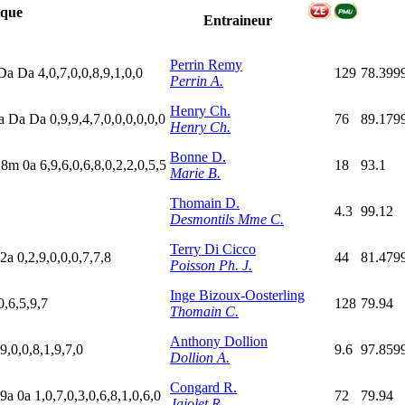
que
Entraineur
Perrin Remy
D
a
D
a
4,0,7,0,0,8,9,1,0,0
129
78.399
Perrin A.
Henry Ch.
a
D
a
D
a
0,9,9,4,7,0,0,0,0,0,0
76
89.179
Henry Ch.
Bonne D.
a
8
m
0
a
6,9,6,0,6,8,0,2,2,0,5,5
18
93.1
Marie B.
Thomain D.
4.3
99.12
Desmontils Mme C.
Terry Di Cicco
2
a
0,2,9,0,0,0,7,7,8
44
81.479
Poisson Ph. J.
Inge Bizoux-Oosterling
0,6,5,9,7
128
79.94
Thomain C.
Anthony Dollion
9,0,0,8,1,9,7,0
9.6
97.859
Dollion A.
Congard R.
9
a
0
a
1,0,7,0,3,0,6,8,1,0,6,0
72
79.94
Jajolet R.