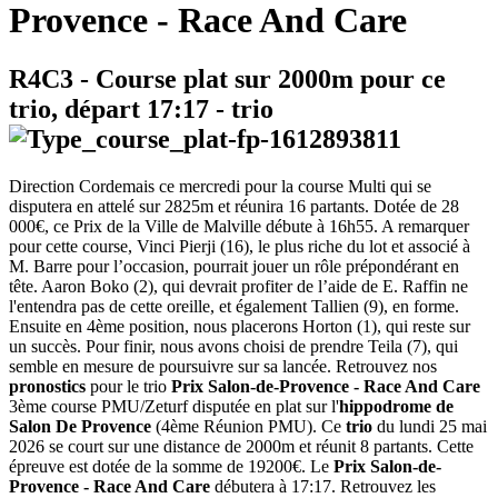
Provence - Race And Care
R4C3
- Course plat sur 2000m pour ce
trio, départ
17:17
-
trio
Direction Cordemais ce mercredi pour la course Multi qui se
disputera en attelé sur 2825m et réunira 16 partants. Dotée de 28
000€, ce Prix de la Ville de Malville débute à 16h55. A remarquer
pour cette course, Vinci Pierji (16), le plus riche du lot et associé à
M. Barre pour l’occasion, pourrait jouer un rôle prépondérant en
tête. Aaron Boko (2), qui devrait profiter de l’aide de E. Raffin ne
l'entendra pas de cette oreille, et également Tallien (9), en forme.
Ensuite en 4ème position, nous placerons Horton (1), qui reste sur
un succès. Pour finir, nous avons choisi de prendre Teila (7), qui
semble en mesure de poursuivre sur sa lancée. Retrouvez nos
pronostics
pour le trio
Prix Salon-de-Provence - Race And Care
3ème course PMU/Zeturf disputée en plat sur l'
hippodrome de
Salon De Provence
(4ème Réunion PMU). Ce
trio
du lundi 25 mai
2026 se court sur une distance de 2000m et réunit 8 partants. Cette
épreuve est dotée de la somme de 19200€. Le
Prix Salon-de-
Provence - Race And Care
débutera à 17:17. Retrouvez les