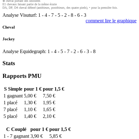
⊗ cheval portant des oeilllères
E1 chevaux faisant partie de la même écurie
DA, DP, D4 cheval déferré (antérieurs, postérieurs, des quatre pieds), • pour la première fois.
Analyse Visuturf:
1
-
4
-
7
-
5
-
2
-
8
-
6
-
3
comment lire le graphique
Cheval
Jockey
Analyse Equidegraph:
1
-
4
-
5
-
7
-
2
-
6
-
3
-
8
Stats
Rapports PMU
S
Simple
pour 1 €
pour 1,5 €
1
gagnant
5,00 €
7,50 €
1
placé
1,30 €
1,95 €
7
placé
1,10 €
1,65 €
5
placé
1,40 €
2,10 €
C
Couplé
pour 1 €
pour 1,5 €
1 - 7
gagnant
3,90 €
5,85 €