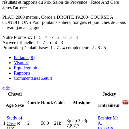
résultats et rapports du Prix Salon-de-Provence - Race And Care
après l'arrivée.
PLAT, 2000 metres , Corde a DROITE 19.200- COURSE A
CONDITIONS Pour poulains entiers, hongres et pouliches de 3 ans
n ayant jamais gagne
Notre Pronostic:
1
-
5
-
4
-
7
-
2
-
6
-
3
-
8
Arrivée officielle :
1
-
7
-
5
-
4
-
3
Pronostic spéculatif
base:
1
-
7
-
4
complément:
2
-
8
-
5
Partants (8)
Visuturf
Equidegraph
Rapports
Commentaires Zeturf
aide
Cheval
Jockey
Corde
Hand.
Gains
Musique
Age-Sexe
Entraineur
Study of
Besnier Mr
3
p
2
p
3
p
3
p
1
2
58.0
21k
A.
Case
⊗
7,8,7,7
Perret N.
M/3