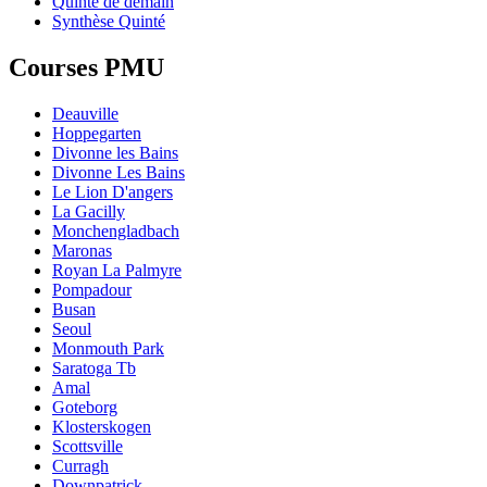
Quinté de demain
Synthèse Quinté
Courses PMU
Deauville
Hoppegarten
Divonne les Bains
Divonne Les Bains
Le Lion D'angers
La Gacilly
Monchengladbach
Maronas
Royan La Palmyre
Pompadour
Busan
Seoul
Monmouth Park
Saratoga Tb
Amal
Goteborg
Klosterskogen
Scottsville
Curragh
Downpatrick