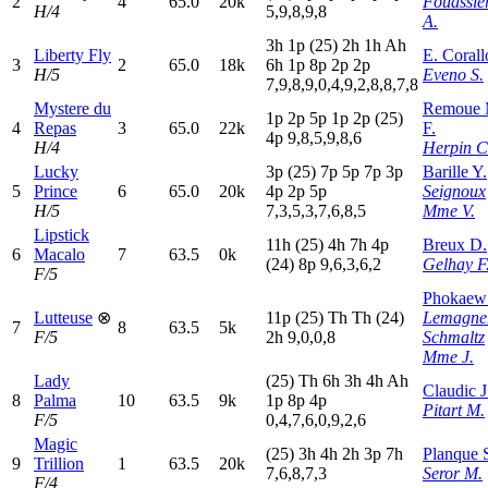
2
4
65.0
20k
Fouassie
H/4
5,9,8,9,8
A.
3
h
1
p
(25)
2
h
1
h
A
h
Liberty Fly
E. Corall
3
2
65.0
18k
6
h
1
p
8
p
2
p
2
p
H/5
Eveno S.
7,9,8,9,0,4,9,2,8,8,7,8
Mystere du
Remoue 
1
p
2
p
5
p
1
p
2
p
(25)
4
Repas
3
65.0
22k
F.
4
p
9,8,5,9,8,6
H/4
Herpin C
Lucky
3
p
(25)
7
p
5
p
7
p
3
p
Barille Y.
5
Prince
6
65.0
20k
4
p
2
p
5
p
Seignoux
H/5
7,3,5,3,7,6,8,5
Mme V.
Lipstick
11h
(25)
4
h
7
h
4
p
Breux D.
6
Macalo
7
63.5
0k
(24)
8
p
9,6,3,6,2
Gelhay F
F/5
Phokaew 
Lutteuse
⊗
11p
(25)
T
h
T
h
(24)
Lemagne
7
8
63.5
5k
F/5
2
h
9,0,0,8
Schmaltz
Mme J.
Lady
(25)
T
h
6
h
3
h
4
h
A
h
Claudic J
8
Palma
10
63.5
9k
1
p
8
p
4
p
Pitart M.
F/5
0,4,7,6,0,9,2,6
Magic
(25)
3
h
4
h
2
h
3
p
7
h
Planque 
9
Trillion
1
63.5
20k
7,6,8,7,3
Seror M.
F/4