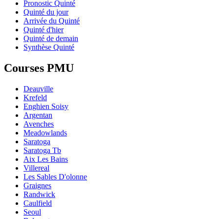
Pronostic Quinté
Quinté du jour
Arrivée du Quinté
Quinté d'hier
Quinté de demain
Synthèse Quinté
Courses PMU
Deauville
Krefeld
Enghien Soisy
Argentan
Avenches
Meadowlands
Saratoga
Saratoga Tb
Aix Les Bains
Villereal
Les Sables D'olonne
Graignes
Randwick
Caulfield
Seoul