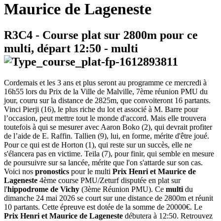
Maurice de Lageneste
R3C4
- Course plat sur 2800m pour ce
multi, départ
12:50
-
multi
Cordemais et les 3 ans et plus seront au programme ce mercredi à
16h55 lors du Prix de la Ville de Malville, 7ème réunion PMU du
jour, couru sur la distance de 2825m, que convoiteront 16 partants.
Vinci Pierji (16), le plus riche du lot et associé à M. Barre pour
l’occasion, peut mettre tout le monde d'accord. Mais elle trouvera
toutefois à qui se mesurer avec Aaron Boko (2), qui devrait profiter
de l’aide de E. Raffin. Tallien (9), lui, en forme, mérite d'être joué.
Pour ce qui est de Horton (1), qui reste sur un succès, elle ne
s'élancera pas en victime. Teila (7), pour finir, qui semble en mesure
de poursuivre sur sa lancée, mérite que l'on s'attarde sur son cas.
Voici nos
pronostics
pour le multi
Prix Henri et Maurice de
Lageneste
4ème course PMU/Zeturf disputée en plat sur
l'
hippodrome de Vichy
(3ème Réunion PMU). Ce
multi
du
dimanche 24 mai 2026 se court sur une distance de 2800m et réunit
10 partants. Cette épreuve est dotée de la somme de 20000€. Le
Prix Henri et Maurice de Lageneste
débutera à 12:50. Retrouvez