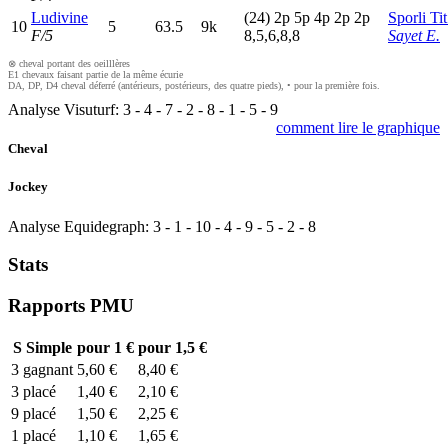
Ludivine
(24)
2
p
5
p
4
p
2
p
2
p
Sporli Tit
10
5
63.5
9k
F/5
8,5,6,8,8
Sayet E.
⊗ cheval portant des oeilllères
E1 chevaux faisant partie de la même écurie
DA, DP, D4 cheval déferré (antérieurs, postérieurs, des quatre pieds), • pour la première fois.
Analyse Visuturf:
3
-
4
-
7
-
2
-
8
-
1
-
5
-
9
comment lire le graphique
Cheval
Jockey
Analyse Equidegraph:
3
-
1
-
10
-
4
-
9
-
5
-
2
-
8
Stats
Rapports PMU
S
Simple
pour 1 €
pour 1,5 €
3
gagnant
5,60 €
8,40 €
3
placé
1,40 €
2,10 €
9
placé
1,50 €
2,25 €
1
placé
1,10 €
1,65 €