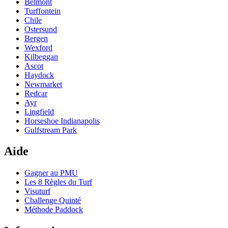
Belmont
Turffontein
Chile
Ostersund
Bergen
Wexford
Kilbeggan
Ascot
Haydock
Newmarket
Redcar
Ayr
Lingfield
Horseshoe Indianapolis
Gulfstream Park
Aide
Gagner au PMU
Les 8 Règles du Turf
Visuturf
Challenge Quinté
Méthode Paddock