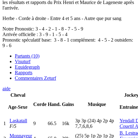
les résultats et rapports du Prix Henri et Maurice de Lageneste après
l'arrivée.
Herbe - Corde à droite - Entre 4 et 5 ans - Autre que pur sang
Notre Pronostic:
3
-
4
-
2
-
1
-
8
-
7
-
5
-
9
Arrivée officielle :
3
-
9
-
1
-
5
-
4
Pronostic spéculatif
base:
3
-
8
-
1
complément:
4
-
5
-
2
outsiders:
9
-
6
Partants (10)
Visuturf
Equidegraph
Rapports
Commentaires Zeturf
aide
Cheval
Jocke
Corde
Hand.
Gains
Musique
Age-Sexe
Entrain
Laskatall
3
p
3
p
(24)
4
p
2
p
4
p
Yendall 
1
9
66.5
16k
F/5
7,7,6,8,6
Couetil A
B. Lestra
Monnayeur
(25)
5
p
1
p
2
p
1
p
2
p