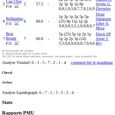
Can I See
5
5
57.5
-
2
p
3
p
3
p
1
p
8
p
Sergio G.
F/4
8,8,1,9,5,8,7,7,9,2,6,9
Dorneles
Dean
1
p
2
p
1
p
2
p
5
p
5
p
Brillantina
Stimpson
6
6
60.0
-
(25)
9
p
11p
1
p
2
p
Liber A.
F/5
9,8,9,8,5,5,1,9,9,8,6,7
Mesa
Best
5
p
(25)
5
p
1
p
2
p
1
p
Davis SP
Bright
7
7
60.0
-
1
p
2
p
2
p
3
p
(24)
Jorge J.
5,5,9,8,9,9,8,8,7,9,9,6
Rey
F/5
⊗ cheval portant des oeilllères
E1 chevaux faisant partie de la même écurie
DA, DP, D4 cheval déferré (antérieurs, postérieurs, des quatre pieds), • pour la première fois.
Analyse Visuturf:
6
-
3
-
5
-
7
-
2
-
1
-
4
comment lire le graphique
Cheval
Jockey
Analyse Equidegraph:
6
-
7
-
1
-
3
-
5
-
2
-
4
Stats
Rapports PMU