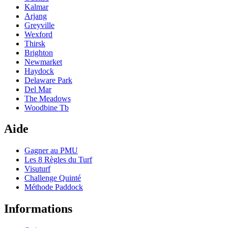
Kalmar
Arjang
Greyville
Wexford
Thirsk
Brighton
Newmarket
Haydock
Delaware Park
Del Mar
The Meadows
Woodbine Tb
Aide
Gagner au PMU
Les 8 Règles du Turf
Visuturf
Challenge Quinté
Méthode Paddock
Informations