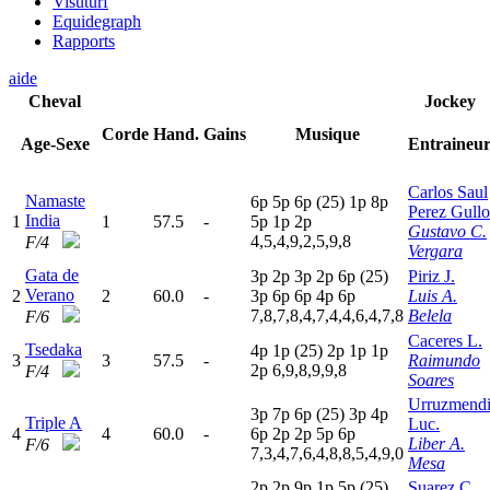
Visuturf
Equidegraph
Rapports
aide
Cheval
Jockey
Corde
Hand.
Gains
Musique
Age-Sexe
Entraineu
Carlos Saul
Namaste
6
p
5
p
6
p
(25)
1
p
8
p
Perez Gullo
India
1
1
57.5
-
5
p
1
p
2
p
Gustavo C.
4,5,4,9,2,5,9,8
F/4
Vergara
Gata de
3
p
2
p
3
p
2
p
6
p
(25)
Piriz J.
Verano
2
2
60.0
-
3
p
6
p
6
p
4
p
6
p
Luis A.
7,8,7,8,4,7,4,4,6,4,7,8
Belela
F/6
Caceres L.
Tsedaka
4
p
1
p
(25)
2
p
1
p
1
p
3
3
57.5
-
Raimundo
2
p
6,9,8,9,9,8
F/4
Soares
Urruzmend
3
p
7
p
6
p
(25)
3
p
4
p
Triple A
Luc.
4
4
60.0
-
6
p
2
p
2
p
5
p
6
p
Liber A.
F/6
7,3,4,7,6,4,8,8,5,4,9,0
Mesa
2
p
2
p
9
p
1
p
5
p
(25)
Suarez C.