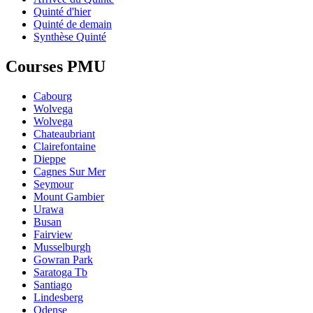
Quinté d'hier
Quinté de demain
Synthèse Quinté
Courses PMU
Cabourg
Wolvega
Wolvega
Chateaubriant
Clairefontaine
Dieppe
Cagnes Sur Mer
Seymour
Mount Gambier
Urawa
Busan
Fairview
Musselburgh
Gowran Park
Saratoga Tb
Santiago
Lindesberg
Odense