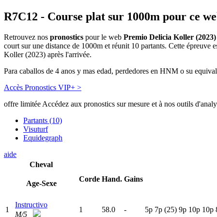
R7C12
- Course plat sur 1000m pour ce w
Retrouvez nos
pronostics
pour le web
Premio Delicia Koller (2023)
court sur une distance de 1000m et réunit 10 partants. Cette épreuve
Koller (2023) après l'arrivée.
Para caballos de 4 anos y mas edad, perdedores en HNM o su equival
Accès Pronostics VIP+ >
offre limitée
Accédez aux pronostics sur mesure et à nos outils d'anal
Partants (10)
Visuturf
Equidegraph
aide
Cheval
Corde
Hand.
Gains
Age-Sexe
Instructivo
1
1
58.0
-
5
p
7
p
(25)
9
p
10p
10p
M/5