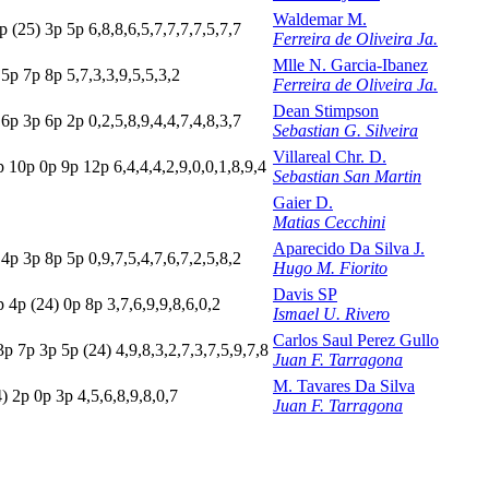
Waldemar M.
p
(25)
3
p
5
p
6,8,8,6,5,7,7,7,7,5,7,7
Ferreira de Oliveira Ja.
Mlle N. Garcia-Ibanez
5
p
7
p
8
p
5,7,3,3,9,5,5,3,2
Ferreira de Oliveira Ja.
Dean Stimpson
p
6
p
3
p
6
p
2
p
0,2,5,8,9,4,4,7,4,8,3,7
Sebastian G. Silveira
Villareal Chr. D.
p
10p
0
p
9
p
12p
6,4,4,4,2,9,0,0,1,8,9,4
Sebastian San Martin
Gaier D.
Matias Cecchini
Aparecido Da Silva J.
p
4
p
3
p
8
p
5
p
0,9,7,5,4,7,6,7,2,5,8,2
Hugo M. Fiorito
Davis SP
p
4
p
(24)
0
p
8
p
3,7,6,9,9,8,6,0,2
Ismael U. Rivero
Carlos Saul Perez Gullo
3
p
7
p
3
p
5
p
(24)
4,9,8,3,2,7,3,7,5,9,7,8
Juan F. Tarragona
M. Tavares Da Silva
4)
2
p
0
p
3
p
4,5,6,8,9,8,0,7
Juan F. Tarragona