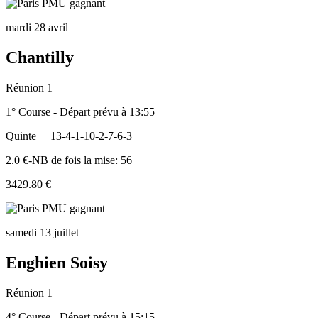
mardi 28 avril
Chantilly
Réunion 1
1° Course - Départ prévu à 13:55
Quinte
13-4-1-10-2-7-6-3
2.0 €-NB de fois la mise: 56
3429.80 €
samedi 13 juillet
Enghien Soisy
Réunion 1
4° Course - Départ prévu à 15:15