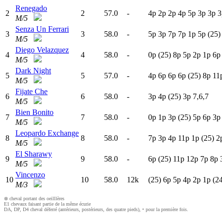
Renegado
2
2
57.0
-
4
p
2
p
2
p
4
p
5
p
3
p
3
p
3
M/5
Senza Un Ferrari
3
3
58.0
-
5
p
3
p
7
p
7
p
1
p
5
p
(25)
M/5
Diego Velazquez
4
4
58.0
-
0
p
(25)
8
p
5
p
2
p
1
p
6
M/5
Dark Night
5
5
57.0
-
4
p
6
p
6
p
6
p
(25)
8
p
11
M/5
Fijate Che
6
6
58.0
-
3
p
4
p
(25)
3
p
7,6,7
M/5
Bien Bonito
7
7
58.0
-
0
p
1
p
3
p
(25)
5
p
6
p
3
M/5
Leopardo Exchange
8
8
58.0
-
7
p
3
p
4
p
11p
1
p
(25)
2
M/5
El Sharawy
9
9
58.0
-
6
p
(25)
11p
12p
7
p
8
p
M/5
Vincenzo
10
10
58.0
12k
(25)
6
p
5
p
4
p
2
p
1
p
(2
M/3
⊗ cheval portant des oeilllères
E1 chevaux faisant partie de la même écurie
DA, DP, D4 cheval déferré (antérieurs, postérieurs, des quatre pieds), • pour la première fois.