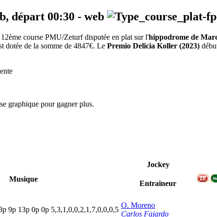
eb, départ
00:30
-
web
12ème course PMU/Zeturf disputée en plat sur l'
hippodrome de Mar
 est dotée de la somme de 4847€. Le
Premio Delicia Koller (2023)
début
ente
yse graphique pour gagner plus.
Jockey
Musique
Entraineur
O. Moreno
8
p
9
p
13p
0
p
0
p
5,3,1,0,0,2,1,7,0,0,0,5
Carlos Fajardo