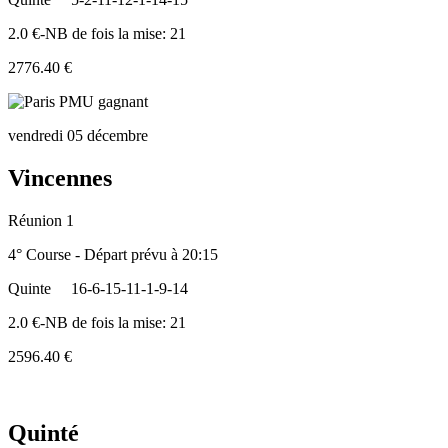
2.0 €-NB de fois la mise: 21
2776.40 €
vendredi 05 décembre
Vincennes
Réunion 1
4° Course - Départ prévu à 20:15
Quinte
16-6-15-11-1-9-14
2.0 €-NB de fois la mise: 21
2596.40 €
Quinté