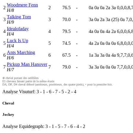
Woodmere Fenn
2
2
76.5
-
0
a
0
a
0
a
2
a
3
a
0,0,0,8,
H/8
Talking Tom
3
3
70.0
-
3
a
0
a
2
a
3
a
(25)
0
a
7,0
H/9
Idealofaday
4
4
79.5
-
4
a
0
a
0
a
4
a
2
a
6,0,0,6,
H/4
Luck Is Up
5
5
74.5
-
4
a
2
a
0
a
0
a
0
a
6,8,0,0,
H/4
Ants Marching
6
6
67.5
-
1
a
3
a
3
a
0
a
4
a
9,7,7,0,
H/6
Pickup Man Hanover
7
7
79.0
-
3
a
3
a
0
a
0
a
0
a
7,7,0,0,
H/7
⊗ cheval portant des oeilllères
E1 chevaux faisant partie de la même écurie
DA, DP, D4 cheval déferré (antérieurs, postérieurs, des quatre pieds), • pour la première fois.
Analyse Visuturf:
3
-
1
-
6
-
7
-
5
-
2
-
4
Cheval
Jockey
Analyse Equidegraph:
3
-
1
-
5
-
7
-
6
-
4
-
2