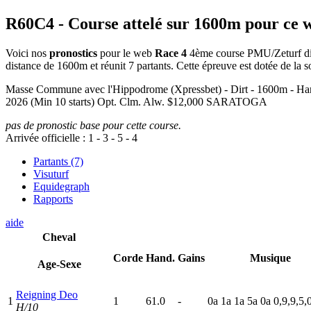
R60C4
- Course attelé sur 1600m pour ce 
Voici nos
pronostics
pour le web
Race 4
4ème course PMU/Zeturf dispu
distance de 1600m et réunit 7 partants. Cette épreuve est dotée de l
Masse Commune avec l'Hippodrome (Xpressbet) - Dirt - 1600m - Harn
2026 (Min 10 starts) Opt. Clm. Alw. $12,000 SARATOGA
pas de pronostic base pour cette course.
Arrivée officielle :
1
-
3
-
5
-
4
Partants (7)
Visuturf
Equidegraph
Rapports
aide
Cheval
Corde
Hand.
Gains
Musique
Age-Sexe
Reigning Deo
1
1
61.0
-
0
a
1
a
1
a
5
a
0
a
0,9,9,5,
H/10