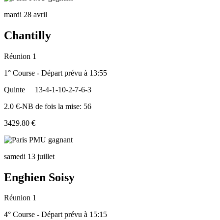
mardi 28 avril
Chantilly
Réunion 1
1° Course - Départ prévu à 13:55
Quinte
13-4-1-10-2-7-6-3
2.0 €-NB de fois la mise: 56
3429.80 €
samedi 13 juillet
Enghien Soisy
Réunion 1
4° Course - Départ prévu à 15:15