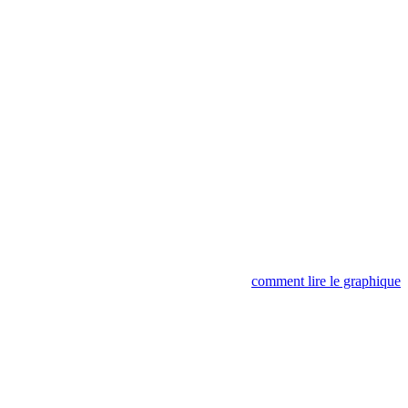
comment lire le graphique