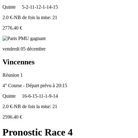
Quinte
5-2-11-12-1-14-15
2.0 €-NB de fois la mise: 21
2776.40 €
vendredi 05 décembre
Vincennes
Réunion 1
4° Course - Départ prévu à 20:15
Quinte
16-6-15-11-1-9-14
2.0 €-NB de fois la mise: 21
2596.40 €
Pronostic Race 4