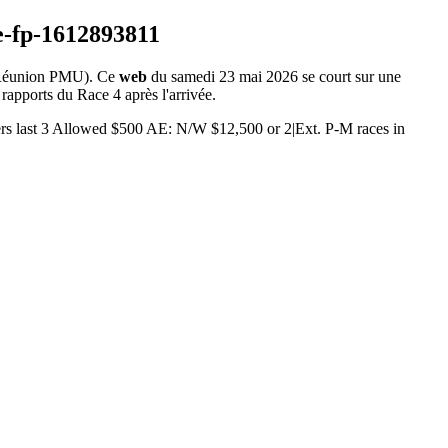
éunion PMU). Ce
web
du samedi 23 mai 2026 se court sur une
 rapports du Race 4 après l'arrivée.
rs last 3 Allowed $500 AE: N/W $12,500 or 2|Ext. P-M races in