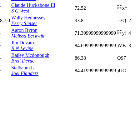
Claude Huckabone III
7
72.52
x*
S G West
Wally Hennessey
,8,7,0
93.8
=3Q
2
Perry Simser
Aaron Byron
8
71.39999999999999
y)
4
Melissa Beckwith
Jim Devaux
0
84.69999999999999
)VB
3
B N Levine
Bailey Mcdonough
6
86.38
Q97
Brett Derue
Stalbaum L.
0
84.41999999999999
)UC
Joel Flanders