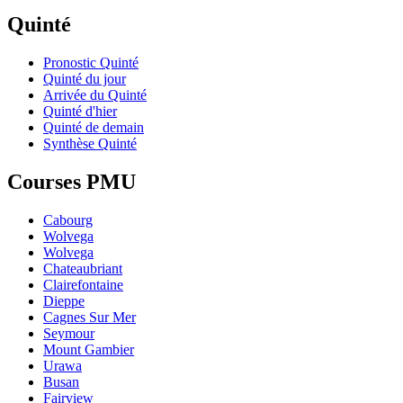
Quinté
Pronostic Quinté
Quinté du jour
Arrivée du Quinté
Quinté d'hier
Quinté de demain
Synthèse Quinté
Courses PMU
Cabourg
Wolvega
Wolvega
Chateaubriant
Clairefontaine
Dieppe
Cagnes Sur Mer
Seymour
Mount Gambier
Urawa
Busan
Fairview