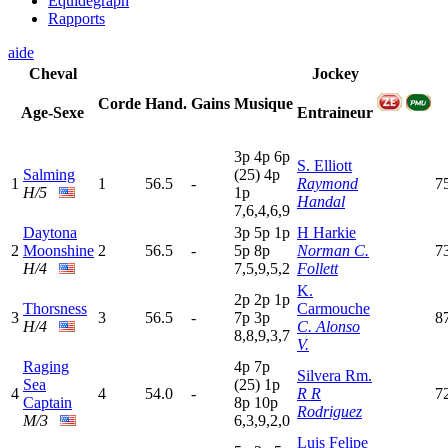
Equidegraph
Rapports
aide
Cheval
Jockey
Corde
Hand.
Gains
Musique
Age-Sexe
Entraineur
3
p
4
p
6
p
S. Elliott
Salming
(25)
4
p
1
1
56.5
-
Raymond
7
H/5
1
p
Handal
7,6,4,6,9
Daytona
3
p
5
p
1
p
H Harkie
2
Moonshine
2
56.5
-
5
p
8
p
Norman C.
7
H/4
7,5,9,5,2
Follett
K.
2
p
2
p
1
p
Thorsness
Carmouche
3
3
56.5
-
7
p
3
p
8
H/4
C. Alonso
8,8,9,3,7
V.
Raging
4
p
7
p
Silvera Rm.
Sea
(25)
1
p
4
4
54.0
-
R R
7
Captain
8
p
10p
Rodriguez
M/3
6,3,9,2,0
Luis Felipe