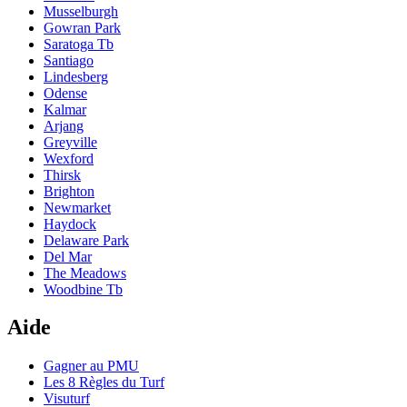
Musselburgh
Gowran Park
Saratoga Tb
Santiago
Lindesberg
Odense
Kalmar
Arjang
Greyville
Wexford
Thirsk
Brighton
Newmarket
Haydock
Delaware Park
Del Mar
The Meadows
Woodbine Tb
Aide
Gagner au PMU
Les 8 Règles du Turf
Visuturf