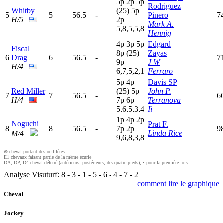
5
p
2
p
5
p
Rodriguez
Whitby
(25)
5
p
5
5
56.5
-
Pinero
7
H/5
2
p
Mark A.
5,8,5,5,8
Hennig
4
p
3
p
5
p
Edgard
Fiscal
8
p
(25)
Zayas
6
Drag
6
56.5
-
7
9
p
J W
H/4
6,7,5,2,1
Ferraro
5
p
4
p
Davis SP
Red Miller
(25)
5
p
John P.
7
7
56.5
-
6
H/4
7
p
6
p
Terranova
5,6,5,3,4
Ii
1
p
4
p
2
p
Noguchi
Prat F.
8
8
56.5
-
7
p
2
p
9
Linda Rice
M/4
9,6,8,3,8
⊗ cheval portant des oeilllères
E1 chevaux faisant partie de la même écurie
DA, DP, D4 cheval déferré (antérieurs, postérieurs, des quatre pieds), • pour la première fois.
Analyse Visuturf:
8
-
3
-
1
-
5
-
6
-
4
-
7
-
2
comment lire le graphique
Cheval
Jockey