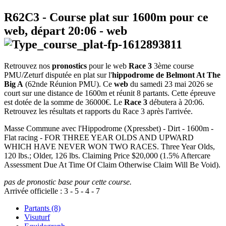
R62C3
- Course plat sur 1600m pour ce
web, départ
20:06
-
web
Retrouvez nos
pronostics
pour le web
Race 3
3ème course
PMU/Zeturf disputée en plat sur l'
hippodrome de Belmont At The
Big A
(62nde Réunion PMU). Ce
web
du samedi 23 mai 2026 se
court sur une distance de 1600m et réunit 8 partants. Cette épreuve
est dotée de la somme de 36000€. Le
Race 3
débutera à 20:06.
Retrouvez les résultats et rapports du Race 3 après l'arrivée.
Masse Commune avec l'Hippodrome (Xpressbet) - Dirt - 1600m -
Flat racing - FOR THREE YEAR OLDS AND UPWARD
WHICH HAVE NEVER WON TWO RACES. Three Year Olds,
120 lbs.; Older, 126 lbs. Claiming Price $20,000 (1.5% Aftercare
Assessment Due At Time Of Claim Otherwise Claim Will Be Void).
pas de pronostic base pour cette course.
Arrivée officielle :
3
-
5
-
4
-
7
Partants (8)
Visuturf