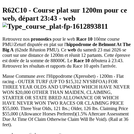
R62C10
- Course plat sur 1200m pour ce
web, départ
23:43
-
web
Retrouvez nos
pronostics
pour le web
Race 10
10ème course
PMU/Zeturf disputée en plat sur l'
hippodrome de Belmont At The
Big A
(62nde Réunion PMU). Ce
web
du samedi 23 mai 2026 se
court sur une distance de 1200m et réunit 12 partants. Cette épreuve
est dotée de la somme de 88000€. Le
Race 10
débutera à 23:43.
Retrouvez les résultats et rapports du Race 10 après l'arrivée.
Masse Commune avec l'Hippodrome (Xpressbet) - 1200m - Flat
racing - OUTER TURF (UP TO $15,312 NYSBFOA) FOR
THREE YEAR OLDS AND UPWARD WHICH HAVE NEVER
WON $20,000 OTHER THAN MAIDEN, CLAIMING,
STARTER OR STATE BRED ALLOWANCE OR WHICH
HAVE NEVER WON TWO RACES OR CLAIMING PRICE
$55,000. Three Year Olds, 121 lbs.; Older, 126 lbs. Claiming Price
$55,000 (Allowance Horses Preferred)(1.5% Aftercare Assessment
Due At Time Of Claim Otherwise Claim Will Be Void). (Rail at 36
feet).