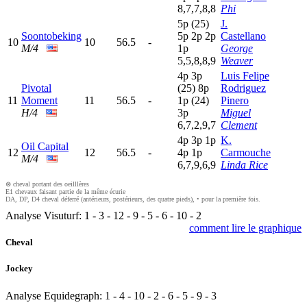
8,7,7,8,8
Phi
5
p
(25)
J.
Soontobeking
5
p
2
p
2
p
Castellano
10
10
56.5
-
M/4
1
p
George
5,5,8,8,9
Weaver
4
p
3
p
Luis Felipe
Pivotal
(25)
8
p
Rodriguez
11
Moment
11
56.5
-
1
p
(24)
Pinero
H/4
3
p
Miguel
6,7,2,9,7
Clement
4
p
3
p
1
p
K.
Oil Capital
12
12
56.5
-
4
p
1
p
Carmouche
M/4
6,7,9,6,9
Linda Rice
⊗ cheval portant des oeilllères
E1 chevaux faisant partie de la même écurie
DA, DP, D4 cheval déferré (antérieurs, postérieurs, des quatre pieds), • pour la première fois.
Analyse Visuturf:
1
-
3
-
12
-
9
-
5
-
6
-
10
-
2
comment lire le graphique
Cheval
Jockey
Analyse Equidegraph:
1
-
4
-
10
-
2
-
6
-
5
-
9
-
3