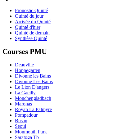
Pronostic Quinté
Quinté du jour
Arrivée du Quinté
Quinté d'hier
Quinté de demain
Synthèse Quinté
Courses PMU
Deauville
Hoppegarten
Divonne les Bains
Divonne Les Bains
Le Lion D'angers
La Gacilly
Monchengladbach
Maronas
Royan La Palmyre
Pompadour
Busan
Seoul
Monmouth Park
Saratoga Tb