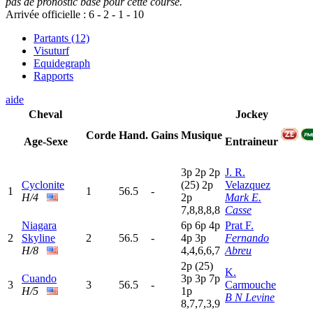
pas de pronostic base pour cette course.
Arrivée officielle :
6
-
2
-
1
-
10
Partants (12)
Visuturf
Equidegraph
Rapports
aide
Cheval
Jockey
Corde
Hand.
Gains
Musique
Age-Sexe
Entraineur
3
p
2
p
2
p
J. R.
Cyclonite
(25)
2
p
Velazquez
1
1
56.5
-
H/4
2
p
Mark E.
7,8,8,8,8
Casse
Niagara
6
p
6
p
4
p
Prat F.
2
Skyline
2
56.5
-
4
p
3
p
Fernando
H/8
4,4,6,6,7
Abreu
2
p
(25)
K.
Cuando
3
p
3
p
7
p
3
3
56.5
-
Carmouche
H/5
1
p
B N Levine
8,7,7,3,9