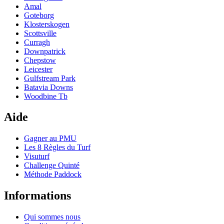
Amal
Goteborg
Klosterskogen
Scottsville
Curragh
Downpatrick
Chepstow
Leicester
Gulfstream Park
Batavia Downs
Woodbine Tb
Aide
Gagner au PMU
Les 8 Règles du Turf
Visuturf
Challenge Quinté
Méthode Paddock
Informations
Qui sommes nous