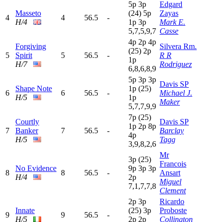
5
p
3
p
Edgard
Masseto
(24)
5
p
Zayas
4
4
56.5
-
H/4
1
p
3
p
Mark E.
5,7,5,9,7
Casse
4
p
2
p
4
p
Forgiving
Silvera Rm.
(25)
2
p
5
Spirit
5
56.5
-
R R
1
p
H/7
Rodriguez
6,8,6,8,9
5
p
3
p
3
p
Davis SP
Shape Note
1
p
(25)
6
6
56.5
-
Michael J.
H/5
1
p
Maker
5,7,7,9,9
7
p
(25)
Courtly
Davis SP
1
p
2
p
8
p
7
Banker
7
56.5
-
Barclay
4
p
H/5
Tagg
3,9,8,2,6
Mr
3
p
(25)
Francois
No Evidence
9
p
3
p
3
p
8
8
56.5
-
Ansart
H/4
2
p
Miguel
7,1,7,7,8
Clement
2
p
3
p
Ricardo
Innate
(25)
3
p
Proboste
9
9
56.5
-
H/5
2
p
2
p
Collington