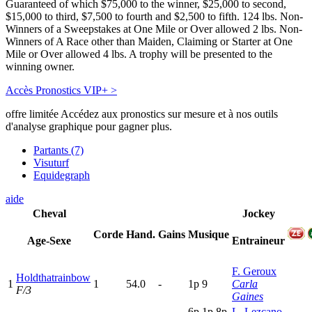
Guaranteed of which $75,000 to the winner, $25,000 to second,
$15,000 to third, $7,500 to fourth and $2,500 to fifth. 124 lbs. Non-
Winners of a Sweepstakes at One Mile or Over allowed 2 lbs. Non-
Winners of A Race other than Maiden, Claiming or Starter at One
Mile or Over allowed 4 lbs. A trophy will be presented to the
winning owner.
Accès Pronostics VIP+ >
offre limitée
Accédez aux pronostics sur mesure et à nos outils
d'analyse graphique pour gagner plus.
Partants (7)
Visuturf
Equidegraph
aide
Cheval
Jockey
Corde
Hand.
Gains
Musique
Age-Sexe
Entraineur
F. Geroux
Holdthatrainbow
1
1
54.0
-
1
p
9
Carla
F/3
Gaines
6
p
1
p
8
p
L. Lezcano