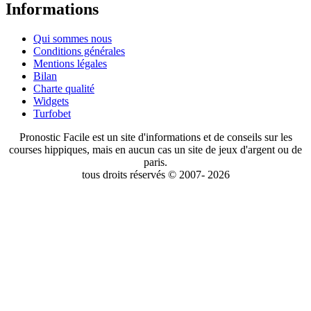
Informations
Qui sommes nous
Conditions générales
Mentions légales
Bilan
Charte qualité
Widgets
Turfobet
Pronostic Facile est un site d'informations et de conseils sur les
courses hippiques, mais en aucun cas un site de jeux d'argent ou de
paris.
tous droits réservés © 2007- 2026