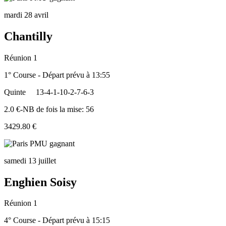
mardi 28 avril
Chantilly
Réunion 1
1° Course - Départ prévu à 13:55
Quinte
13-4-1-10-2-7-6-3
2.0 €-NB de fois la mise: 56
3429.80 €
samedi 13 juillet
Enghien Soisy
Réunion 1
4° Course - Départ prévu à 15:15