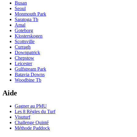
Busan
Seoul
Monmouth Park
Saratoga Tb
Amal
Goteborg
Klosterskogen
Scottsville
Curragh
Downpatrick
Chepstow
Leicester
Gulfstream Park
Batavia Downs
Woodbine Tb
Aide
Gagner au PMU
Les 8 Règles du Turf
Visuturf
Challenge Quinté
Méthode Paddock