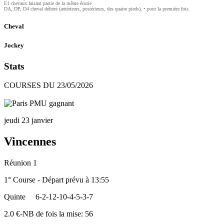
E1 chevaux faisant partie de la même écurie
DA, DP, D4 cheval déferré (antérieurs, postérieurs, des quatre pieds), • pour la première fois.
Cheval
Jockey
Stats
COURSES DU 23/05/2026
jeudi 23 janvier
Vincennes
Réunion 1
1° Course - Départ prévu à 13:55
Quinte
6-2-12-10-4-5-3-7
2.0 €-NB de fois la mise: 56