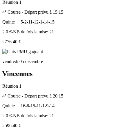
Réunion 1
4° Course - Départ prévu à 15:15
Quinte
5-2-11-12-1-14-15
2.0 €-NB de fois la mise: 21
2776.40 €
vendredi 05 décembre
Vincennes
Réunion 1
4° Course - Départ prévu à 20:15
Quinte
16-6-15-11-1-9-14
2.0 €-NB de fois la mise: 21
2596.40 €