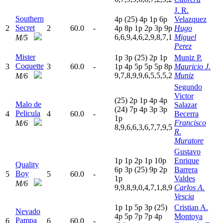
J. R.
Southern
4
p
(25)
4
p
1
p
6
p
Velazquez
Secret
2
2
60.0
-
4
p
8
p
1
p
2
p
3
p
9
p
Hugo
6,6,9,4,6,2,9,8,7,1
Miguel
M/5
Perez
Mister
1
p
3
p
(25)
2
p
1
p
Muniz P.
Coquette
3
3
60.0
-
1
p
4
p
5
p
5
p
5
p
8
p
Mauricio J.
9,7,8,9,9,6,5,5,5,2
Muniz
M/6
Segundo
Victor
(25)
2
p
1
p
4
p
4
p
Malo de
Salazar
(24)
7
p
4
p
3
p
3
p
Pelicula
4
4
60.0
-
Becerra
1
p
Francisco
M/6
8,9,6,6,3,6,7,7,9,5
R.
Muratore
Gustavo
1
p
1
p
2
p
1
p
10p
Enrique
Quality
6
p
3
p
(25)
9
p
2
p
Barrera
Boy
5
5
60.0
-
1
p
Valdes
M/6
9,9,8,9,0,4,7,1,8,9
Carlos A.
Vescia
1
p
1
p
5
p
3
p
(25)
Cristian A.
Nevado
4
p
5
p
7
p
7
p
4
p
Montoya
Pampa
6
6
60.0
-