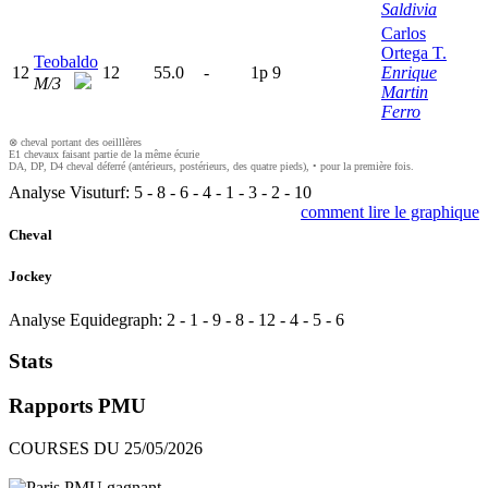
Saldivia
Carlos
Ortega T.
Teobaldo
12
12
55.0
-
1
p
9
Enrique
M/3
Martin
Ferro
⊗ cheval portant des oeilllères
E1 chevaux faisant partie de la même écurie
DA, DP, D4 cheval déferré (antérieurs, postérieurs, des quatre pieds), • pour la première fois.
Analyse Visuturf:
5
-
8
-
6
-
4
-
1
-
3
-
2
-
10
comment lire le graphique
Cheval
Jockey
Analyse Equidegraph:
2
-
1
-
9
-
8
-
12
-
4
-
5
-
6
Stats
Rapports PMU
COURSES DU 25/05/2026