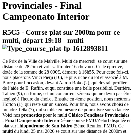
Provinciales - Final
Campeonato Interior
R5C5
- Course plat sur 2000m pour ce
multi, départ
19:18
-
multi
Ce Prix de la Ville de Malville, Multi de mercredi, se court sur une
distance de 2825m et voit s'affronter 16 chevaux. Cette épreuve,
dotée de la somme de 28 000€, démarre à 16h55. Pour cette fois-ci,
nous placerons Vinci Pierji (16), le plus riche du lot et associé à M.
Barre pour l’occasion, devant Aaron Boko (2), qui devrait profiter
de l’aide de E. Raffin, et qui constitue une belle possibilité. Derrière,
Tallien (9), en forme, est un concurrent sérieux qui ne devra pas être
négligé à l'heure du choix . Ensuite en 4ème position, nous mettrons
Horton (1), qui reste sur un succès. Pour finir, nous avons choisi de
prendre Teila (7), qui semble en mesure de poursuivre sur sa lancée.
Voici nos
pronostics
pour le multi
Clásico Fondistas Provinciales
- Final Campeonato Interior
5ème course PMU/Zeturf disputée en
plat sur l'
hippodrome de San Isidro
(5ème Réunion PMU). Ce
multi
du lundi 25 mai 2026 se court sur une distance de 2000m et