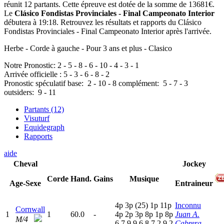
réunit 12 partants. Cette épreuve est dotée de la somme de 13681€.
Le
Clásico Fondistas Provinciales - Final Campeonato Interior
débutera à 19:18. Retrouvez les résultats et rapports du Clásico
Fondistas Provinciales - Final Campeonato Interior après l'arrivée.
Herbe - Corde à gauche - Pour 3 ans et plus - Clasico
Notre Pronostic:
2
-
5
-
8
-
6
-
10
-
4
-
3
-
1
Arrivée officielle :
5
-
3
-
6
-
8
-
2
Pronostic spéculatif
base:
2
-
10
-
8
complément:
5
-
7
-
3
outsiders:
9
-
11
Partants (12)
Visuturf
Equidegraph
Rapports
aide
Cheval
Jockey
Corde
Hand.
Gains
Musique
Age-Sexe
Entraineur
4
p
3
p
(25)
1
p
11p
Inconnu
Cornwall
1
1
60.0
-
4
p
2
p
3
p
8
p
1
p
8
p
Juan A.
M/4
6,7,9,9,6,8,7,2,9,2
Cabrera