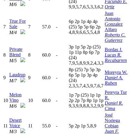
(24)
Facundo E.
M/6
9,9,5,7,6,5,3,3,6,2
Ortiz
Juan
Antonio
True For
6
p
2
p
1
p
4
p
4
p
Gonzalez
Sale
7
7
57.0
-
(25)
5
p
5
p
6
p
2
p
Alfaro
4,8,9,6,6,5,5,4,8
M/4
Roberto C.
Gutierrez
3
p
1
p
5
p
2
p
(25)
Private
Bordas J.
1
p
11p
8
p
6
p
7
p
Blend
8
8
60.0
-
Lucas R.
(24)
Recabarren
M/5
7,9,5,8,9,9,2,4,3,3
8
p
(25)
7
p
5
p
3
p
Moreyra W.
Laudrup
6
p
5
p
1
p
3
p
4
p
9
9
60.0
-
Daniel A.
(24)
M/7
Ruben
2,3,5,7,4,5,9,7,6,7
Pereyra Tur
Melon
1
p
7
p
(25)
1
p
1
p
R.
Vino
10
10
60.0
-
2
p
2
p
7
p
8
p
1
p
1
p
Daniel R.
9,3,9,9,8,8,3,2,9,9
M/6
Cima
José
Desert
Noriega
Voice
11
11
55.0
-
5
p
2
p
1
p
5,8,9
Cobian
Juan F.
M/3