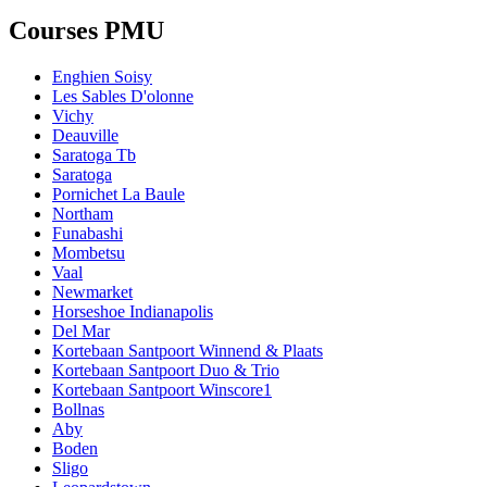
Courses PMU
Enghien Soisy
Les Sables D'olonne
Vichy
Deauville
Saratoga Tb
Saratoga
Pornichet La Baule
Northam
Funabashi
Mombetsu
Vaal
Newmarket
Horseshoe Indianapolis
Del Mar
Kortebaan Santpoort Winnend & Plaats
Kortebaan Santpoort Duo & Trio
Kortebaan Santpoort Winscore1
Bollnas
Aby
Boden
Sligo