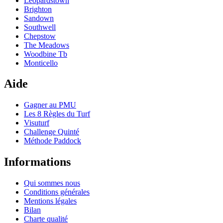
Leopardstown
Brighton
Sandown
Southwell
Chepstow
The Meadows
Woodbine Tb
Monticello
Aide
Gagner au PMU
Les 8 Règles du Turf
Visuturf
Challenge Quinté
Méthode Paddock
Informations
Qui sommes nous
Conditions générales
Mentions légales
Bilan
Charte qualité