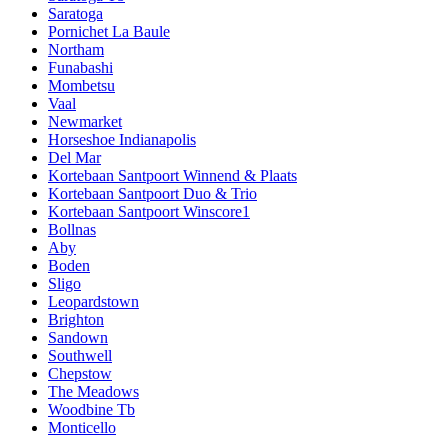
Saratoga
Pornichet La Baule
Northam
Funabashi
Mombetsu
Vaal
Newmarket
Horseshoe Indianapolis
Del Mar
Kortebaan Santpoort Winnend & Plaats
Kortebaan Santpoort Duo & Trio
Kortebaan Santpoort Winscore1
Bollnas
Aby
Boden
Sligo
Leopardstown
Brighton
Sandown
Southwell
Chepstow
The Meadows
Woodbine Tb
Monticello