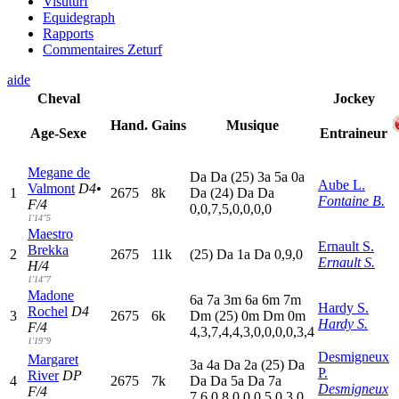
Visuturf
Equidegraph
Rapports
Commentaires Zeturf
aide
Cheval
Jockey
Hand.
Gains
Musique
Age-Sexe
Entraineur
Megane de
D
a
D
a
(25)
3
a
5
a
0
a
Aube L.
Valmont
D4•
1
2675
8k
D
a
(24)
D
a
D
a
Fontaine B.
F/4
0,0,7,5,0,0,0,0
1'14"5
Maestro
Ernault S.
Brekka
2
2675
11k
(25)
D
a
1
a
D
a
0,9,0
Ernault S.
H/4
1'14"7
Madone
6
a
7
a
3
m
6
a
6
m
7
m
Hardy S.
Rochel
D4
3
2675
6k
D
m
(25)
0
m
D
m
0
m
Hardy S.
F/4
4,3,7,4,4,3,0,0,0,0,3,4
1'19"9
Desmigneux
Margaret
3
a
4
a
D
a
2
a
(25)
D
a
P.
River
DP
4
2675
7k
D
a
D
a
5
a
D
a
7
a
Desmigneux
F/4
7,6,0,8,0,0,0,5,0,3,0