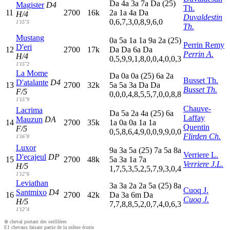
D
a
4
a
3
a
7
a
D
a
(25)
Magister
D4
Th.
11
2700
16k
2
a
1
a
4
a
D
a
H/4
Duvaldestin
0,6,7,3,0,8,9,6,0
1'15"5
Th.
Mustang
0
a
5
a
1
a
1
a
9
a
2
a
(25)
Perrin Remy
D'eri
12
2700
17k
D
a
D
a
6
a
D
a
Perrin A.
H/4
0,5,9,9,1,8,0,0,4,0,0,3
1'15"2
La Mome
D
a
0
a
0
a
(25)
6
a
2
a
Busset Th.
D'atalante
D4
13
2700
32k
5
a
5
a
3
a
D
a
D
a
Busset Th.
F/5
0,0,0,4,8,5,5,7,0,0,8,8
1'15"9
Chauve-
Lacrima
D
a
5
a
2
a
4
a
(25)
6
a
Laffay
Mauzun
DA
14
2700
35k
1
a
0
a
0
a
1
a
1
a
Quentin
F/5
0,5,8,6,4,9,0,0,9,9,0,0
Flirden Ch.
1'16"0
Luxor
9
a
3
a
5
a
(25)
7
a
5
a
8
a
Verriere L.
D'ecajeul
DP
15
2700
48k
5
a
3
a
1
a
7
a
Verriere J.L.
H/5
1,7,5,3,5,2,5,7,9,3,0,4
1'12"6
Leviathan
3
a
3
a
2
a
2
a
5
a
(25)
8
a
Cuoq J.
Santmixo
D4
16
2700
42k
D
a
3
a
6
m
D
a
Cuoq J.
H/5
7,7,8,8,5,2,0,7,4,0,6,3
1'12"4
⊗ cheval portant des oeilllères
E1 chevaux faisant partie de la même écurie