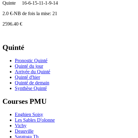
Quinte
16-6-15-11-1-9-14
2.0 €-NB de fois la mise: 21
2596.40 €
Quinté
Pronostic Quinté
Quinté du jour
Arrivée du Quinté
Quinté d'hier
Quinté de demain
Synthèse Quinté
Courses PMU
Enghien Soisy
Les Sables D'olonne
Vichy
Deauville
Saratoga Tb