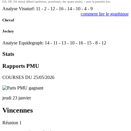
DA, DP, D4 cheval déferré (antérieurs, postérieurs, des quatre pieds), • pour la première fois.
Analyse Visuturf:
11
-
2
-
12
-
16
-
14
-
10
-
4
-
9
comment lire le graphique
Cheval
Jockey
Analyse Equidegraph:
14
-
11
-
13
-
10
-
16
-
15
-
8
-
12
Stats
Rapports PMU
COURSES DU 25/05/2026
jeudi 23 janvier
Vincennes
Réunion 1