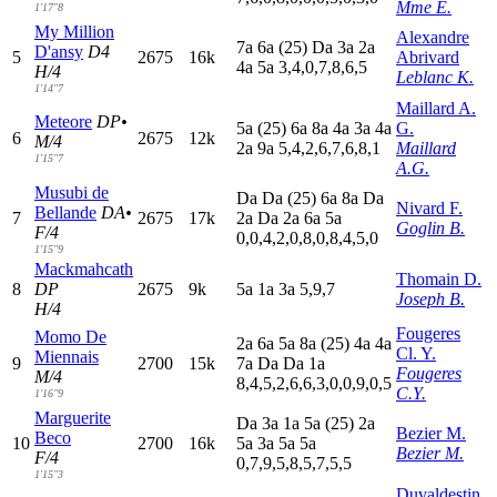
Mme E.
1'17"8
My Million
Alexandre
7
a
6
a
(25)
D
a
3
a
2
a
D'ansy
D4
5
2675
16k
Abrivard
4
a
5
a
3,4,0,7,8,6,5
H/4
Leblanc K.
1'14"7
Maillard A.
Meteore
DP•
5
a
(25)
6
a
8
a
4
a
3
a
4
a
G.
6
2675
12k
M/4
2
a
9
a
5,4,2,6,7,6,8,1
Maillard
1'15"7
A.G.
Musubi de
D
a
D
a
(25)
6
a
8
a
D
a
Nivard F.
Bellande
DA•
7
2675
17k
2
a
D
a
2
a
6
a
5
a
Goglin B.
F/4
0,0,4,2,0,8,0,8,4,5,0
1'15"9
Mackmahcath
Thomain D.
8
DP
2675
9k
5
a
1
a
3
a
5,9,7
Joseph B.
H/4
Fougeres
Momo De
2
a
6
a
5
a
8
a
(25)
4
a
4
a
Cl. Y.
Miennais
9
2700
15k
7
a
D
a
D
a
1
a
Fougeres
M/4
8,4,5,2,6,6,3,0,0,9,0,5
C.Y.
1'16"9
Marguerite
D
a
3
a
1
a
5
a
(25)
2
a
Bezier M.
Beco
10
2700
16k
5
a
3
a
5
a
5
a
Bezier M.
F/4
0,7,9,5,8,5,7,5,5
1'15"3
Duvaldestin