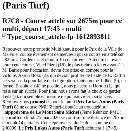
(Paris Turf)
R7C8
- Course attelé sur 2675m pour ce
multi, départ
17:45
-
multi
Retrouvez notre pronostic Multi gratuit pour le Prix de la Ville de
Malville, course événement de mercredi qui se courra en attelé sur
2825m à Cordemais et réunira 16 concurrents. A mettre en avant
pour cette course, Vinci Pierji (16), le plus riche du lot et associé à
M. Barre pour l’occasion, devra être prise en compte pour la
victoire. Aaron Boko (2), qui devrait profiter de l’aide de E. Raffin
ne sera pas là pour faire de la figuration, tout comme Tallien (9), en
forme. Ensuite en 4ème position, nous placerons Horton (1), qui
reste sur un succès. Pour finir, nous avons fait le choix de garder
Teila (7), qui semble en mesure de poursuivre sur sa lancée.
Retrouvez nos
pronostics
pour le multi
Prix Lukas Autos (Paris
Turf)
8ème course PMU/Zeturf disputée au trot attelé sur
l'
hippodrome de Le Mont Saint Michel
(7ème Réunion PMU).
Ce
multi
du lundi 25 mai 2026 se court sur une distance de 2675m
et réunit 14 partants. Cette épreuve est dotée de la somme de
24000€. Le
Prix Lukas Autos (Paris Turf)
débutera à 17:45.