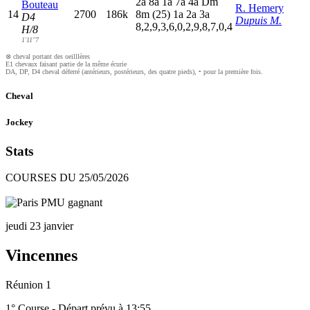
2
a
8
a
1
a
7
a
4
a
D
m
Bouteau
R. Hemery
14
2700
186k
8
m
(25)
1
a
2
a
3
a
D4
Dupuis M.
8,2,9,3,6,0,2,9,8,7,0,4
H/8
1'11"7
⊗ cheval portant des oeilllères
E1 chevaux faisant partie de la même écurie
DA, DP, D4 cheval déferré (antérieurs, postérieurs, des quatre pieds), • pour la première fois.
Cheval
Jockey
Stats
COURSES DU 25/05/2026
jeudi 23 janvier
Vincennes
Réunion 1
1° Course - Départ prévu à 13:55