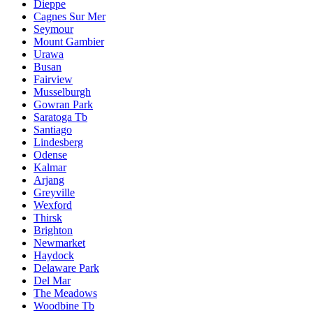
Dieppe
Cagnes Sur Mer
Seymour
Mount Gambier
Urawa
Busan
Fairview
Musselburgh
Gowran Park
Saratoga Tb
Santiago
Lindesberg
Odense
Kalmar
Arjang
Greyville
Wexford
Thirsk
Brighton
Newmarket
Haydock
Delaware Park
Del Mar
The Meadows
Woodbine Tb