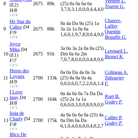
Verriere L.
8
2675
89k
(25)
0
a
0
a
6
a
6
a
(E2)
Touron G.
3,7,0,3,1,0,0,0,4,4,4,0
H/8
1'12"8
Chauve-
He Star du
9
a
4
a
D
a
9
a
(25)
1
a
Laffay
Calice
D4
9
2675
88k
3
a
2
a
1
a
0
a
6
a
Quentin
F/9
1,6,0,1,9,7,8,9,0,4,9,0
Beaufils G.
1'13"8
Joyce
3
a
0
a
3
a
2
a
0
a
0
a
(25)
Mika
D4
Lerenard L.
10
2675
91k
D
m
0
a
6
a
2
m
(E1)
Busnel K.
7,0,7,8,0,0,0,0,4,8,0,6
F/7
1'13"2
Heros des
0
a
0
a
D
a
4
a
0
a
3
a
Colineau A.
Loyaux
11
2700
133k
(25)
8
a
8
a
0
a
4
a
Tabourier
H/9
0,0,0,6,0,7,2,2,0,6,1,4
F.
1'12"9
I Love
0
a
4
a
0
a
0
a
7
a
D
a
D
a
Ruet B.
Igny
D4
12
2700
164k
(25)
2
a
1
a
1
a
Godey P.
H/8
0,6,0,0,3,0,0,8,9,9,0,0
1'11"6
Issia de
4
a
9
a
0
a
6
a
0
a
(25)
4
a
Callier P.
Charly
D4
13
2700
175k
0
a
D
m
6
a
D
a
Godey P.
F/8
6,1,0,4,0,6,0,0,4,0,2,7
1'11"5
Illico De