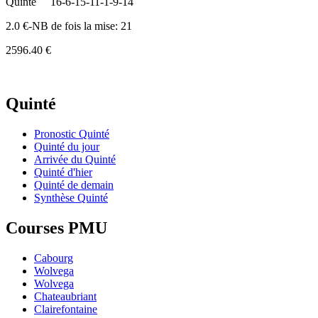
Quinte
16-6-15-11-1-9-14
2.0 €-NB de fois la mise: 21
2596.40 €
Quinté
Pronostic Quinté
Quinté du jour
Arrivée du Quinté
Quinté d'hier
Quinté de demain
Synthèse Quinté
Courses PMU
Cabourg
Wolvega
Wolvega
Chateaubriant
Clairefontaine