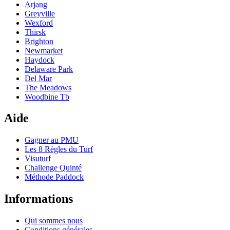
Arjang
Greyville
Wexford
Thirsk
Brighton
Newmarket
Haydock
Delaware Park
Del Mar
The Meadows
Woodbine Tb
Aide
Gagner au PMU
Les 8 Règles du Turf
Visuturf
Challenge Quinté
Méthode Paddock
Informations
Qui sommes nous
Conditions générales