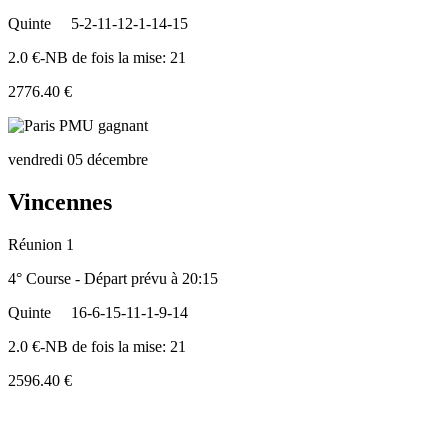
Quinte
5-2-11-12-1-14-15
2.0 €-NB de fois la mise: 21
2776.40 €
vendredi 05 décembre
Vincennes
Réunion 1
4° Course - Départ prévu à 20:15
Quinte
16-6-15-11-1-9-14
2.0 €-NB de fois la mise: 21
2596.40 €