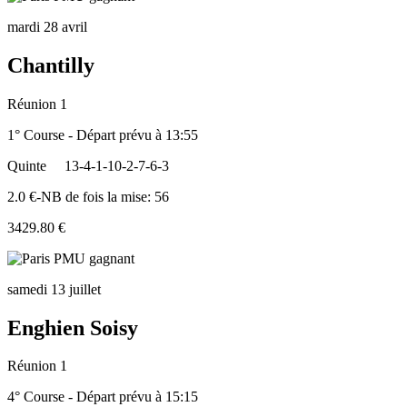
mardi 28 avril
Chantilly
Réunion 1
1° Course - Départ prévu à 13:55
Quinte
13-4-1-10-2-7-6-3
2.0 €-NB de fois la mise: 56
3429.80 €
samedi 13 juillet
Enghien Soisy
Réunion 1
4° Course - Départ prévu à 15:15