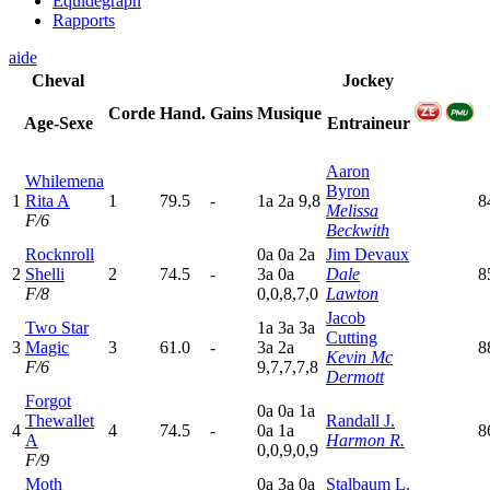
Equidegraph
Rapports
aide
Cheval
Jockey
Corde
Hand.
Gains
Musique
Age-Sexe
Entraineur
Aaron
Whilemena
Byron
1
Rita A
1
79.5
-
1
a
2
a
9,8
8
Melissa
F/6
Beckwith
Rocknroll
0
a
0
a
2
a
Jim Devaux
2
Shelli
2
74.5
-
3
a
0
a
Dale
8
F/8
0,0,8,7,0
Lawton
Jacob
Two Star
1
a
3
a
3
a
Cutting
3
Magic
3
61.0
-
3
a
2
a
8
Kevin Mc
F/6
9,7,7,7,8
Dermott
Forgot
0
a
0
a
1
a
Thewallet
Randall J.
4
4
74.5
-
0
a
1
a
8
A
Harmon R.
0,0,9,0,9
F/9
Moth
0
a
3
a
0
a
Stalbaum L.