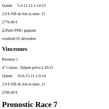
Quinte
5-2-11-12-1-14-15
2.0 €-NB de fois la mise: 21
2776.40 €
vendredi 05 décembre
Vincennes
Réunion 1
4° Course - Départ prévu à 20:15
Quinte
16-6-15-11-1-9-14
2.0 €-NB de fois la mise: 21
2596.40 €
Pronostic Race 7