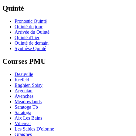
Quinté
Pronostic Quinté
Quinté du jour
Arrivée du Quinté
Quinté d'hier
Quinté de demain
Synthèse Quinté
Courses PMU
Deauville
Krefeld
Enghien Soisy
Argentan
Avenches
Meadowlands
Saratoga Tb
Saratoga
Aix Les Bains
Villereal
Les Sables D'olonne
Graignes