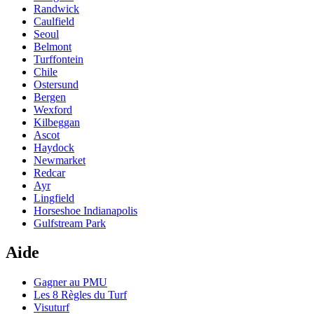
Randwick
Caulfield
Seoul
Belmont
Turffontein
Chile
Ostersund
Bergen
Wexford
Kilbeggan
Ascot
Haydock
Newmarket
Redcar
Ayr
Lingfield
Horseshoe Indianapolis
Gulfstream Park
Aide
Gagner au PMU
Les 8 Règles du Turf
Visuturf