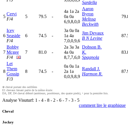
Sardella
Aaron
4
a
1
a
2
a
Cervi
Byron
5
5
79.5
-
0
a
0
a
79.
F/4
Melissa
6,9,8,0,0
Beckwith
Icey
3
a
0
a
0
a
Jim Devaux
6
Seaside
6
74.5
-
1
a
4
a
87.
B N Levine
F/4
7,0,0,9,6
Bobby
2
a
3
a
3
a
Dobson B.
7
Mcgee
7
81.0
-
4
a
0
a
K.
83.
F/4
8,7,7,6,0
Spagnola
Let
0
a
0
a
1
a
Them
Randall J.
8
8
74.5
-
2
a
1
a
87
Gossip
Harmon R.
0,0,9,8,9
F/3
⊗ cheval portant des oeilllères
E1 chevaux faisant partie de la même écurie
DA, DP, D4 cheval déferré (antérieurs, postérieurs, des quatre pieds), • pour la première fois.
Analyse Visuturf:
1
-
4
-
8
-
2
-
6
-
7
-
3
-
5
comment lire le graphique
Cheval
Jockey