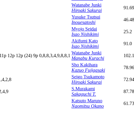
Watanabe Junki
91.6
Hiroaki Sakurai
Yusuke Tsutsui
46.4
Inouesatoshi
Myojo Seidai
25.2
Isao Nishikimi
Akifumi Kato
91.0
Isao Nishikimi
Watanabe Junki
11p
12p
12p
(24)
9
p
0,8,8,3,4,9,8,8,1
102.
Manabu Kurachi
Sho Kakihara
78.9
Kazuo Fujigasaki
Seigo Tsukamoto
1,4,2,8
72.9
Hiroaki Sakurai
S.Murakami
2,4,9
87.7
Sakaguchi T.
Katsuto Maruno
61.7
Naomitsu Okano