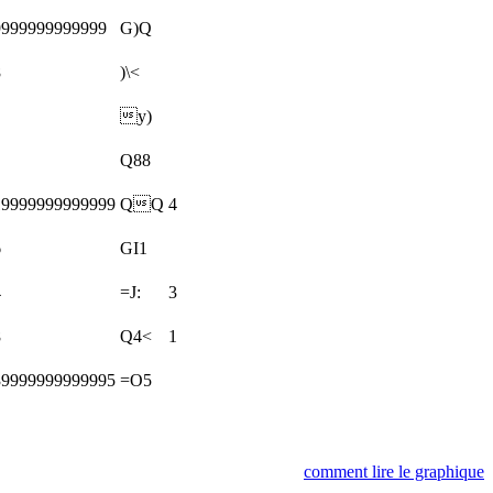
9999999999999
G)Q
8
)\<
y)
Q88
19999999999999
QQ
4
6
GI1
4
=J:
3
8
Q4<
1
39999999999995
=O5
comment lire le graphique