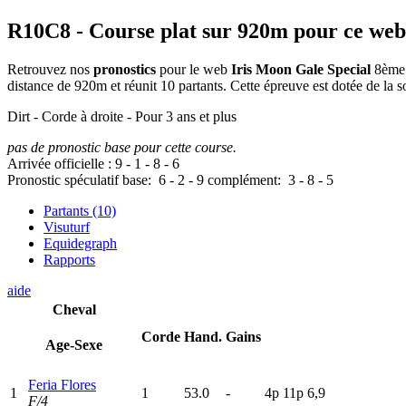
R10C8
- Course plat sur 920m pour ce web
Retrouvez nos
pronostics
pour le web
Iris Moon Gale Special
8ème 
distance de 920m et réunit 10 partants. Cette épreuve est dotée de l
Dirt - Corde à droite - Pour 3 ans et plus
pas de pronostic base pour cette course.
Arrivée officielle :
9
-
1
-
8
-
6
Pronostic spéculatif
base:
6
-
2
-
9
complément:
3
-
8
-
5
Partants (10)
Visuturf
Equidegraph
Rapports
aide
Cheval
Corde
Hand.
Gains
Age-Sexe
Feria Flores
1
1
53.0
-
4
p
11p
6,9
F/4