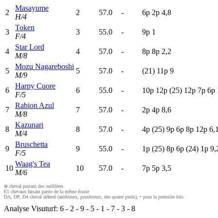
Masayume
2
2
57.0
-
6
p
2
p
4,8
H/4
Token
3
3
55.0
-
9
p
1
F/4
Star Lord
4
4
57.0
-
8
p
8
p
2,2
M/8
Mozu Nagareboshi
5
5
57.0
-
(21)
11p
9
M/9
Harpy Cuore
6
6
55.0
-
10p
12p
(25)
12p
7
p
6
p
F/5
Rabion Azul
7
7
57.0
-
2
p
4
p
8,6
M/8
Kazunari
8
8
57.0
-
4
p
(25)
9
p
6
p
8
p
12p
6,
M/4
Bruschetta
9
9
55.0
-
1
p
(25)
8
p
6
p
(24)
1
p
9,
F/5
Waag's Tea
10
10
57.0
-
7
p
5
p
3,5
M/6
⊗ cheval portant des oeilllères
E1 chevaux faisant partie de la même écurie
DA, DP, D4 cheval déferré (antérieurs, postérieurs, des quatre pieds), • pour la première fois.
Analyse Visuturf:
6
-
2
-
9
-
5
-
1
-
7
-
3
-
8