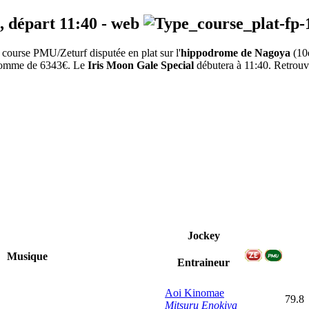
, départ
11:40
-
web
course PMU/Zeturf disputée en plat sur l'
hippodrome de Nagoya
(10
a somme de 6343€. Le
Iris Moon Gale Special
débutera à 11:40. Retrouvez
Jockey
Musique
Entraineur
Aoi Kinomae
79.8
Mitsuru Enokiya