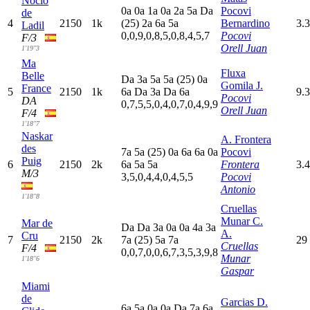
Nocio
0
a
0
a
1
a
0
a
2
a
5
a
D
a
Pocovi
de
4
2150
1k
(25)
2
a
6
a
5
a
Bernardino
3.3
Ladil
0,0,9,0,8,5,0,8,4,5,7
Pocovi
F/3
Orell Juan
1'19"3
Ma
Fluxa
Belle
D
a
3
a
5
a
5
a
(25)
0
a
Gomila J.
France
5
2150
1k
6
a
D
a
3
a
D
a
6
a
9.3
Pocovi
DA
0,7,5,5,0,4,0,7,0,4,9,9
Orell Juan
F/4
1'18"7
Naskar
A. Frontera
des
7
a
5
a
(25)
0
a
6
a
6
a
0
a
Pocovi
Puig
6
2150
2k
6
a
5
a
5
a
Frontera
3.4
M/3
3,5,0,4,4,0,4,5,5
Pocovi
Antonio
1'18"8
Cruellas
Munar C.
Mar de
D
a
D
a
3
a
0
a
0
a
4
a
3
a
A.
Cru
7
2150
2k
7
a
(25)
5
a
7
a
29
Cruellas
F/4
0,0,7,0,0,6,7,3,5,3,9,8
Munar
1'18"6
Gaspar
Miami
de
Garcias D.
6
a
5
a
0
a
0
a
D
a
7
a
6
a