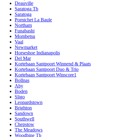
Deauville
Saratoga Tb
Saratoga
Pornichet La Baule
Northam
Funabashi
Mombetsu
Vaal
Newmarket
Horseshoe Indianapolis
Del Mar
Kortebaan Santpoort Winnend & Plaats
Kortebaan Santpoort Duo & Trio
Kortebaan Santpoort Winscore1
Bollnas
Aby
Boden
Sligo
Leopardstown
Brighton
Sandown
Southwell
Chepstow
The Meadows
Woodbine Tb