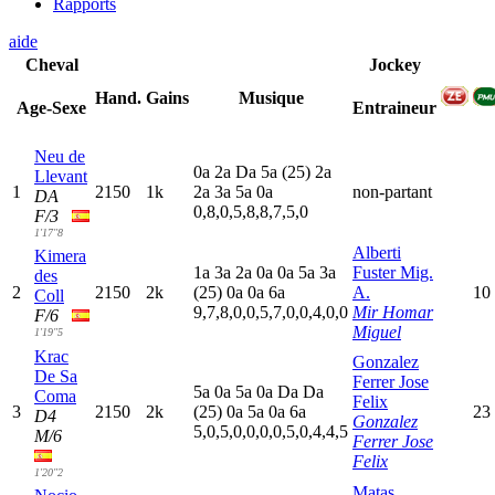
Rapports
aide
Cheval
Jockey
Hand.
Gains
Musique
Age-Sexe
Entraineur
Neu de
0
a
2
a
D
a
5
a
(25)
2
a
Llevant
1
2150
1k
2
a
3
a
5
a
0
a
non-partant
DA
0,8,0,5,8,8,7,5,0
F/3
1'17"8
Alberti
Kimera
1
a
3
a
2
a
0
a
0
a
5
a
3
a
Fuster Mig.
des
2
2150
2k
(25)
0
a
0
a
6
a
A.
10
Coll
9,7,8,0,0,5,7,0,0,4,0,0
Mir Homar
F/6
Miguel
1'19"5
Krac
Gonzalez
De Sa
Ferrer Jose
5
a
0
a
5
a
0
a
D
a
D
a
Coma
Felix
3
2150
2k
(25)
0
a
5
a
0
a
6
a
23
D4
Gonzalez
5,0,5,0,0,0,0,5,0,4,4,5
M/6
Ferrer Jose
Felix
1'20"2
Matas