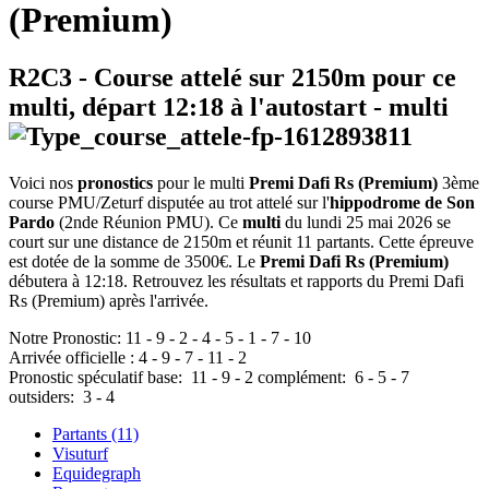
(Premium)
R2C3
- Course attelé sur 2150m pour ce
multi, départ
12:18
à l'autostart -
multi
Voici nos
pronostics
pour le multi
Premi Dafi Rs (Premium)
3ème
course PMU/Zeturf disputée au trot attelé sur l'
hippodrome de Son
Pardo
(2nde Réunion PMU). Ce
multi
du lundi 25 mai 2026 se
court sur une distance de 2150m et réunit 11 partants. Cette épreuve
est dotée de la somme de 3500€. Le
Premi Dafi Rs (Premium)
débutera à 12:18. Retrouvez les résultats et rapports du Premi Dafi
Rs (Premium) après l'arrivée.
Notre Pronostic:
11
-
9
-
2
-
4
-
5
-
1
-
7
-
10
Arrivée officielle :
4
-
9
-
7
-
11
-
2
Pronostic spéculatif
base:
11
-
9
-
2
complément:
6
-
5
-
7
outsiders:
3
-
4
Partants (11)
Visuturf
Equidegraph