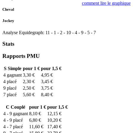
comment lire le graphique
Cheval
Jockey
Analyse Equidegraph:
11
-
1
-
2
-
10
-
4
-
9
-
5
-
7
Stats
Rapports PMU
S
Simple
pour 1 €
pour 1,5 €
4
gagnant
3,30 €
4,95 €
4
placé
2,30 €
3,45 €
9
placé
2,50 €
3,75 €
7
placé
5,60 €
8,40 €
C
Couplé
pour 1 €
pour 1,5 €
4 - 9
gagnant
8,10 €
12,15 €
4 - 9
placé
6,80 €
10,20 €
4 - 7
placé
11,60 €
17,40 €