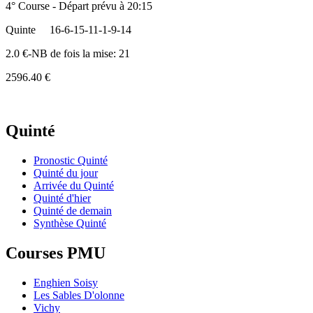
4° Course - Départ prévu à 20:15
Quinte
16-6-15-11-1-9-14
2.0 €-NB de fois la mise: 21
2596.40 €
Quinté
Pronostic Quinté
Quinté du jour
Arrivée du Quinté
Quinté d'hier
Quinté de demain
Synthèse Quinté
Courses PMU
Enghien Soisy
Les Sables D'olonne
Vichy