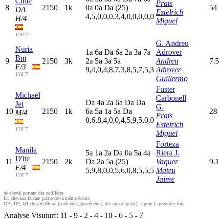
Clide
Prats
8
2150
1k
0
a
0
a
D
a
(25)
54
DA
Estelrich
4,5,0,0,0,3,4,0,0,0,0,0
H/4
Miguel
1'20"2
G. Andreu
Nuria
1
a
6
a
D
a
6
a
2
a
3
a
7
a
Adrover
Bm
9
2150
3k
2
a
5
a
3
a
5
a
Andreu
7.5
F/3
9,4,0,4,8,7,3,8,5,7,5,3
Adrover
1'18"7
Guillermo
Fuster
Michael
Carbonell
D
a
4
a
2
a
6
a
D
a
D
a
Jet
G.
10
2150
1k
6
a
5
a
1
a
5
a
D
a
28
M/4
Prats
0,6,8,4,0,0,4,5,9,5,0,0
Estelrich
1'18"7
Miguel
Forteza
Manila
5
a
1
a
2
a
D
a
0
a
5
a
4
a
Riera J.
D'ite
11
2150
2k
D
a
2
a
5
a
(25)
Vaquer
9.1
F/4
5,9,8,0,0,5,6,0,8,5,5,5
Mateu
1'18"7
Jaime
⊗ cheval portant des oeilllères
E1 chevaux faisant partie de la même écurie
DA, DP, D4 cheval déferré (antérieurs, postérieurs, des quatre pieds), • pour la première fois.
Analyse Visuturf:
11
-
9
-
2
-
4
-
10
-
6
-
5
-
7