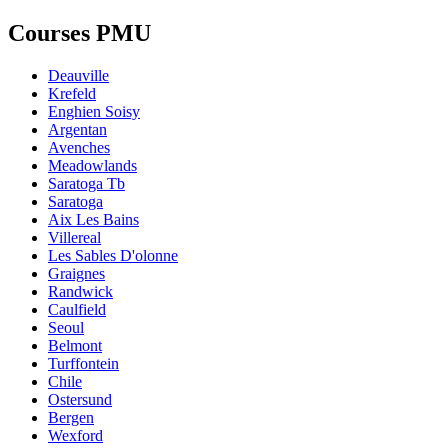
Courses PMU
Deauville
Krefeld
Enghien Soisy
Argentan
Avenches
Meadowlands
Saratoga Tb
Saratoga
Aix Les Bains
Villereal
Les Sables D'olonne
Graignes
Randwick
Caulfield
Seoul
Belmont
Turffontein
Chile
Ostersund
Bergen
Wexford