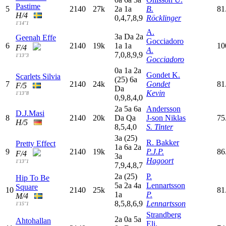
Pastime
5
2140
27k
2
a
1
a
B.
81
H/4
0,4,7,8,9
Röcklinger
1'14"1
A.
3
a
D
a
2
a
Geenah Effe
Gocciadoro
6
2140
19k
1
a
1
a
10
F/4
A.
7,0,8,9,9
1'13"3
Gocciadoro
0
a
1
a
2
a
Gondet K.
Scarlets Silvia
(25)
6
a
7
2140
24k
Gondet
81
F/5
D
a
Kevin
1'13"8
0,9,8,4,0
2
a
5
a
6
a
Andersson
D.J.Masi
8
2140
20k
D
a
Q
a
J-son Niklas
75
H/5
8,5,4,0
S. Tinter
3
a
(25)
R. Bakker
Pretty Effect
1
a
6
a
2
a
9
2140
19k
P.J.P.
86
F/4
3
a
Hagoort
1'13"1
7,9,4,8,7
2
a
(25)
P.
Hip To Be
5
a
2
a
4
a
Lennartsson
Square
10
2140
25k
81
1
a
P.
M/4
8,5,8,6,9
Lennartsson
1'15"1
Strandberg
2
a
0
a
5
a
Ahtohallan
Eli.