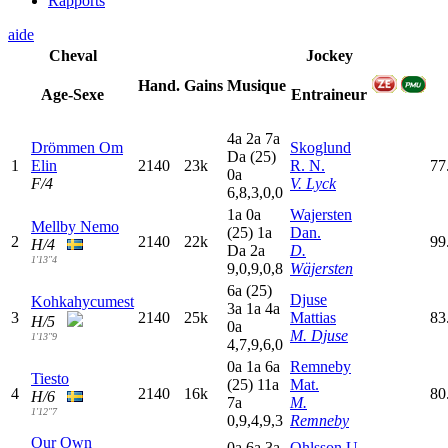
Rapports
aide
Cheval
Jockey
Hand.
Gains
Musique
Age-Sexe
Entraineur
4
a
2
a
7
a
Drömmen Om
Skoglund
D
a
(25)
1
Elin
2140
23k
R. N.
77
0
a
F/4
V. Lyck
6,8,3,0,0
1
a
0
a
Wajersten
Mellby Nemo
(25)
1
a
Dan.
2
2140
22k
99
H/4
D
a
2
a
D.
1'13"4
9,0,9,0,8
Wäjersten
6
a
(25)
Djuse
Kohkahycumest
3
a
1
a
4
a
3
2140
25k
Mattias
83
H/5
0
a
M. Djuse
1'13"9
4,7,9,6,0
0
a
1
a
6
a
Remneby
Tiesto
(25)
11a
Mat.
4
2140
16k
80
H/6
7
a
M.
1'12"7
0,9,4,9,3
Remneby
Our Own
0
a
6
a
3
a
Ohlsson U.