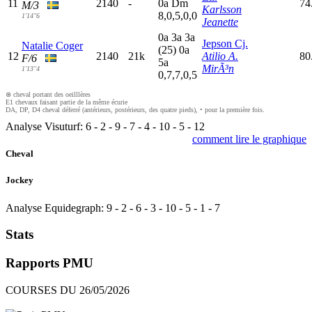
11
2140
-
0
a
D
m
74
M/3
Karlsson
8,0,5,0,0
1'14"6
Jeanette
0
a
3
a
3
a
Jepson Cj.
Natalie Coger
(25)
0
a
12
2140
21k
Atilio A.
80
F/6
5
a
MirÃ³n
1'13"4
0,7,7,0,5
⊗ cheval portant des oeilllères
E1 chevaux faisant partie de la même écurie
DA, DP, D4 cheval déferré (antérieurs, postérieurs, des quatre pieds), • pour la première fois.
Analyse Visuturf:
6
-
2
-
9
-
7
-
4
-
10
-
5
-
12
comment lire le graphique
Cheval
Jockey
Analyse Equidegraph:
9
-
2
-
6
-
3
-
10
-
5
-
1
-
7
Stats
Rapports PMU
COURSES DU 26/05/2026