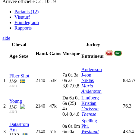
Arrivée officielle :
2
-
10
-
9
Partants (12)
Visuturf
Equidegraph
Rapports
aide
Cheval
Jockey
Hand.
Gains
Musique
Age-Sexe
Entraineur
Andersson
7
a
0
a
3
a
J-son
Fiber Shot
1
2140
53k
0
a
2
a
Niklas
83.57
H/9
3,0,7,0,8
Maria
1'13"8
Andersson
D
a
6
a
0
a
Lindberg
Young
6
a
(25)
Kristian
2
2140
47k
76.3
H/6
4
a
Carlsson
1'13"3
0,4,0,4,6
Therese
Spelling
Datastrom
0
a
0
a
0
m
Phi.
Am
3
2140
51k
6
m
0
a
Westlund
43.54