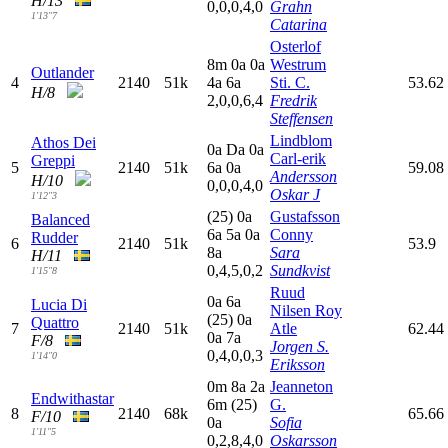
H/13
0,0,0,4,0
Grahn
1'13"7
Catarina
Osterlof
8
m
0
a
0
a
Westrum
Outlander
4
2140
51k
4
a
6
a
Sti. C.
53.62
H/8
2,0,0,6,4
Fredrik
Steffensen
Lindblom
Athos Dei
0
a
D
a
0
a
Carl-erik
Greppi
5
2140
51k
6
a
0
a
59.08
Andersson
H/10
0,0,0,4,0
Oskar J
1'12"3
(25)
0
a
Gustafsson
Balanced
6
a
5
a
0
a
Conny
Rudder
6
2140
51k
53.9
8
a
Sara
H/11
0,4,5,0,2
Sundkvist
1'15"8
Ruud
0
a
6
a
Lucia Di
Nilsen Roy
(25)
0
a
Quattro
7
2140
51k
Atle
62.44
0
a
7
a
F/8
Jorgen S.
0,4,0,0,3
1'14"0
Eriksson
0
m
8
a
2
a
Jeanneton
Endwithastar
6
m
(25)
G.
8
2140
68k
65.66
F/10
0
a
Sofia
1'11"5
0,2,8,4,0
Oskarsson