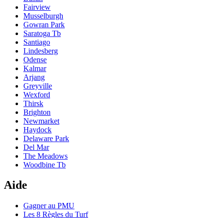
Fairview
Musselburgh
Gowran Park
Saratoga Tb
Santiago
Lindesberg
Odense
Kalmar
Arjang
Greyville
Wexford
Thirsk
Brighton
Newmarket
Haydock
Delaware Park
Del Mar
The Meadows
Woodbine Tb
Aide
Gagner au PMU
Les 8 Règles du Turf