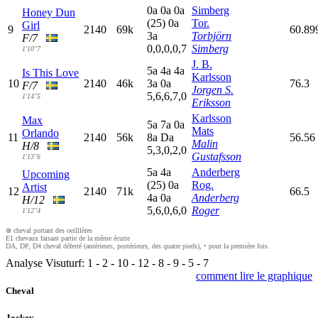
0
a
0
a
0
a
Simberg
Honey Dun
(25)
0
a
Tor.
Girl
9
2140
69k
60.89
3
a
Torbjörn
F/7
0,0,0,0,7
Simberg
1'10"7
J. B.
5
a
4
a
4
a
Is This Love
Karlsson
10
2140
46k
3
a
0
a
76.3
F/7
Jorgen S.
5,6,6,7,0
1'14"5
Eriksson
Karlsson
Max
5
a
7
a
0
a
Mats
Orlando
11
2140
56k
8
a
D
a
56.56
Malin
H/8
5,3,0,2,0
Gustafsson
1'13"6
5
a
4
a
Anderberg
Upcoming
(25)
0
a
Rog.
Artist
12
2140
71k
66.5
4
a
0
a
Anderberg
H/12
5,6,0,6,0
Roger
1'12"4
⊗ cheval portant des oeilllères
E1 chevaux faisant partie de la même écurie
DA, DP, D4 cheval déferré (antérieurs, postérieurs, des quatre pieds), • pour la première fois.
Analyse Visuturf:
1
-
2
-
10
-
12
-
8
-
9
-
5
-
7
comment lire le graphique
Cheval
Jockey