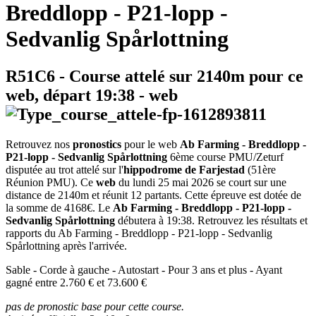
Breddlopp - P21-lopp -
Sedvanlig Spårlottning
R51C6
- Course attelé sur 2140m pour ce
web, départ
19:38
-
web
Retrouvez nos
pronostics
pour le web
Ab Farming - Breddlopp -
P21-lopp - Sedvanlig Spårlottning
6ème course PMU/Zeturf
disputée au trot attelé sur l'
hippodrome de Farjestad
(51ère
Réunion PMU). Ce
web
du lundi 25 mai 2026 se court sur une
distance de 2140m et réunit 12 partants. Cette épreuve est dotée de
la somme de 4168€. Le
Ab Farming - Breddlopp - P21-lopp -
Sedvanlig Spårlottning
débutera à 19:38. Retrouvez les résultats et
rapports du Ab Farming - Breddlopp - P21-lopp - Sedvanlig
Spårlottning après l'arrivée.
Sable - Corde à gauche - Autostart - Pour 3 ans et plus - Ayant
gagné entre 2.760 € et 73.600 €
pas de pronostic base pour cette course.