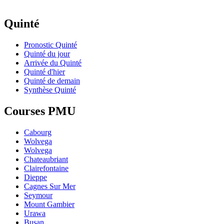
Quinté
Pronostic Quinté
Quinté du jour
Arrivée du Quinté
Quinté d'hier
Quinté de demain
Synthèse Quinté
Courses PMU
Cabourg
Wolvega
Wolvega
Chateaubriant
Clairefontaine
Dieppe
Cagnes Sur Mer
Seymour
Mount Gambier
Urawa
Busan