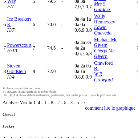
5
Way
5
79.5
-
0
a
3
a
Mrs S
F/7
7,0,7,0,7
Gardner
Wally
Ice Breakers
0
a
4
a
1
a
Hennessey
6
K
6
70.0
-
0
a
0
a
Edwin
H/7
0,6,9,0,0
Quevedo
Michael Mc
0
a
4
a
3
a
Powerscourt
Givern
7
7
74.5
-
4
a
2
a
H/10
Cheryl Mc
0,6,7,6,8
Givern
Crawford
Steven
0
a
2
a
0
a
B.
8
Goldstein
8
72.0
-
0
a
1
a
W R
H/4
0,8,0,0,9
Crawford
⊗ cheval portant des oeilllères
E1 chevaux faisant partie de la même écurie
DA, DP, D4 cheval déferré (antérieurs, postérieurs, des quatre pieds), • pour la première fois.
Analyse Visuturf:
4
-
1
-
8
-
2
-
6
-
3
-
5
-
7
comment lire le graphique
Cheval
Jockey