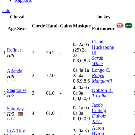
Rapports
aide
Cheval
Jockey
Corde
Hand.
Gains
Musique
Age-Sexe
Entraineur
Claude
0
a
2
a
0
a
Huckabone
Refiner
(25)
2
a
1
1
76.5
-
III
H/8
2
a
Sarah
0,8,0,8,8
White
0
a
4
a
1
a
Longo C.
Arlanda
2
2
72.0
-
2
a
4
a
Robyn
H/8
0,6,9,8,6
Mangiardi
1'12"7
4
a
0
a
0
a
Staghouse
Dobson B.
3
3
81.0
-
0
a
0
a
H/7
T Collins
6,0,0,0,0
Jacob
0
a
1
a
0
a
Saturday
Cutting
4
4
61.0
-
0
a
0
a
H/5
Dubois
0,9,0,0,0
1'15"1
J.Ph.
Aaron
In A Tiny
3
a
0
a
3
a
Byron