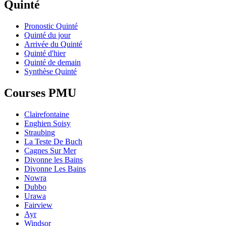
Quinté
Pronostic Quinté
Quinté du jour
Arrivée du Quinté
Quinté d'hier
Quinté de demain
Synthèse Quinté
Courses PMU
Clairefontaine
Enghien Soisy
Straubing
La Teste De Buch
Cagnes Sur Mer
Divonne les Bains
Divonne Les Bains
Nowra
Dubbo
Urawa
Fairview
Ayr
Windsor