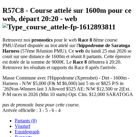
R57C8
- Course attelé sur 1600m pour ce
web, départ
20:20
-
web
Retrouvez nos
pronostics
pour le web
Race 8
8ème course
PMU/Zeturf disputée au trot attelé sur l'
hippodrome de Saratoga
Harness
(57ème Réunion PMU). Ce
web
du lundi 25 mai 2026 se
court sur une distance de 1600m et réunit 8 partants. Cette épreuve
est dotée de la somme de 9000€. Le
Race 8
débutera à 20:20.
Retrouvez les résultats et rapports du Race 8 après l'arrivée.
Masse Commune avec l'Hippodrome (Xpressbet) - Dirt - 1600m -
Harness - N/W $5,000 (F& M $6,000) last 5 sts or $825 P/S in
`26|Non-Winners last 3 Allowed $525 AE: N/W $12,500 or 2|Ext.
P-M races in 2026 (Min 10 starts) Opt. Clm. $12,000 SARATOGA
pas de pronostic base pour cette course.
Arrivée officielle :
3
-
5
-
6
-
4
Partants (8)
Visuturf
Equidegraph