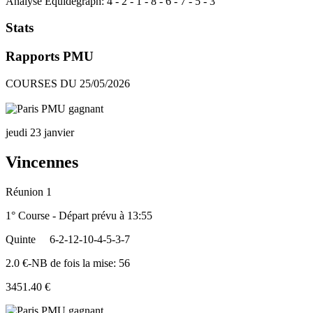
Analyse Equidegraph:
4
-
2
-
1
-
8
-
6
-
7
-
5
-
3
Stats
Rapports PMU
COURSES DU 25/05/2026
jeudi 23 janvier
Vincennes
Réunion 1
1° Course - Départ prévu à 13:55
Quinte
6-2-12-10-4-5-3-7
2.0 €-NB de fois la mise: 56
3451.40 €