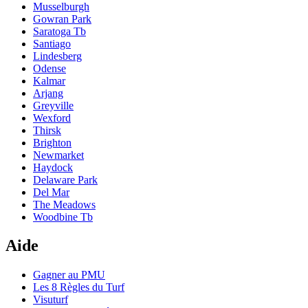
Musselburgh
Gowran Park
Saratoga Tb
Santiago
Lindesberg
Odense
Kalmar
Arjang
Greyville
Wexford
Thirsk
Brighton
Newmarket
Haydock
Delaware Park
Del Mar
The Meadows
Woodbine Tb
Aide
Gagner au PMU
Les 8 Règles du Turf
Visuturf