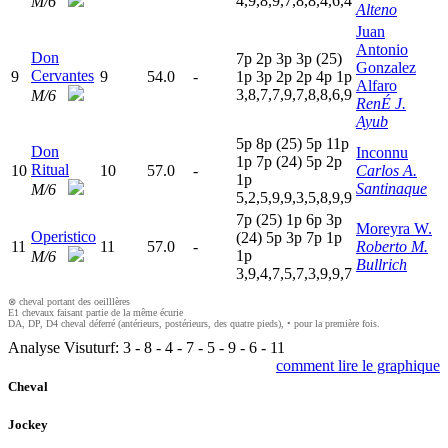
4,9,8,9,7,8,8,4,6,4
M/6
Alteno
Juan
Antonio
Don
7
p
2
p
3
p
3
p
(25)
Gonzalez
Cervantes
9
9
54.0
-
1
p
3
p
2
p
2
p
4
p
1
p
Alfaro
3,8,7,7,9,7,8,8,6,9
M/6
RenÉ J.
Ayub
5
p
8
p
(25)
5
p
11p
Don
Inconnu
1
p
7
p
(24)
5
p
2
p
Ritual
10
10
57.0
-
Carlos A.
1
p
Santinaque
M/6
5,2,5,9,9,3,5,8,9,9
7
p
(25)
1
p
6
p
3
p
Moreyra W.
Operistico
(24)
5
p
3
p
7
p
1
p
11
11
57.0
-
Roberto M.
1
p
M/6
Bullrich
3,9,4,7,5,7,3,9,9,7
⊗ cheval portant des oeilllères
E1 chevaux faisant partie de la même écurie
DA, DP, D4 cheval déferré (antérieurs, postérieurs, des quatre pieds), • pour la première fois.
Analyse Visuturf:
3
-
8
-
4
-
7
-
5
-
9
-
6
-
11
comment lire le graphique
Cheval
Jockey