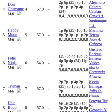
2
p
6
p
(25)
9
p
1
p
Alejandro
Don
2
p
1
p
1
p
2
p
4
p
Cabrera
Chamame
4
4
57.0
-
(24)
Catalan
M/6
8,4,1,9,8,9,9,8,6,3
Carlos A.
Santinaque
J.-L.
Happy
1
p
9
p
(25)
10p
1
p
Martinez
Moon
5
5
57.0
-
8
p
7
p
3
p
1
p
1
p
2
p
Tejera
9,1,0,9,2,3,7,9,9,8
Juan A.
M/6
Cabrera
Gustavo
Enrique
(25)
5
p
4
p
10p
3
p
Folie
Barrera
4
p
5
p
4
p
(24)
11p
Ninja
6
6
54.0
-
Valdes
7
p
Maria
M/6
5,6,0,7,6,5,6,9,3,6
Fernanda
Alvarez
2
p
7
p
1
p
4
p
2
p
Kevin
Tryman
(25)
8
p
1
p
2
p
1
p
Banegas
7
7
57.0
-
2
p
Julio O.
M/6
8,3,9,6,8,2,9,8,9,8
Penna
Pereyra Tur
Hale
6
p
1
p
2
p
(25)
1
p
R.
Bopp
8
8
57.0
-
3
p
2
p
2
p
6
p
4
p
6
p
Gerardo N.