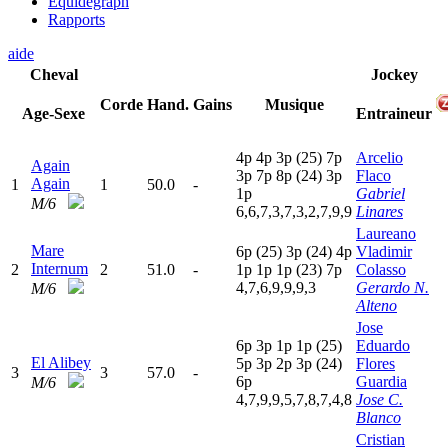
Equidegraph
Rapports
aide
Cheval
Jockey
Corde
Hand.
Gains
Musique
Age-Sexe
Entraineur
4
p
4
p
3
p
(25)
7
p
Arcelio
Again
3
p
7
p
8
p
(24)
3
p
Flaco
Again
1
1
50.0
-
1
p
Gabriel
M/6
6,6,7,3,7,3,2,7,9,9
Linares
Laureano
Mare
6
p
(25)
3
p
(24)
4
p
Vladimir
Internum
2
2
51.0
-
1
p
1
p
1
p
(23)
7
p
Colasso
4,7,6,9,9,9,3
Gerardo N.
M/6
Alteno
Jose
6
p
3
p
1
p
1
p
(25)
Eduardo
El Alibey
5
p
3
p
2
p
3
p
(24)
Flores
3
3
57.0
-
6
p
Guardia
M/6
4,7,9,9,5,7,8,7,4,8
Jose C.
Blanco
Cristian