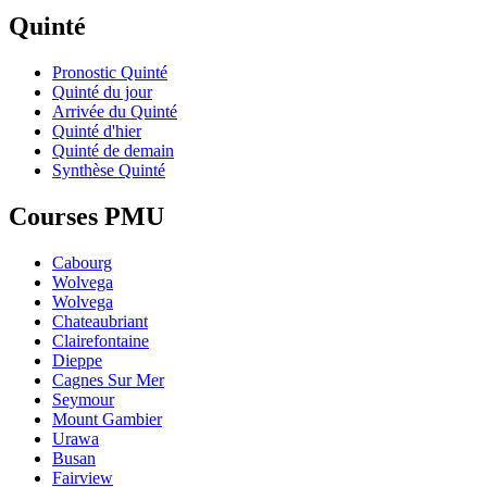
Quinté
Pronostic Quinté
Quinté du jour
Arrivée du Quinté
Quinté d'hier
Quinté de demain
Synthèse Quinté
Courses PMU
Cabourg
Wolvega
Wolvega
Chateaubriant
Clairefontaine
Dieppe
Cagnes Sur Mer
Seymour
Mount Gambier
Urawa
Busan
Fairview