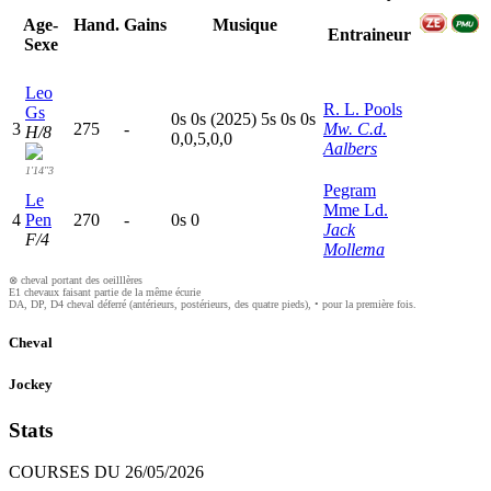
Hand.
Gains
Musique
Age-
Entraineur
Sexe
Leo
R. L. Pools
Gs
0
s
0
s
(2025)
5
s
0
s
0
s
3
275
-
Mw. C.d.
H/8
0,0,5,0,0
Aalbers
1'14"3
Pegram
Le
Mme Ld.
4
Pen
270
-
0
s
0
Jack
F/4
Mollema
⊗ cheval portant des oeilllères
E1 chevaux faisant partie de la même écurie
DA, DP, D4 cheval déferré (antérieurs, postérieurs, des quatre pieds), • pour la première fois.
Cheval
Jockey
Stats
COURSES DU 26/05/2026