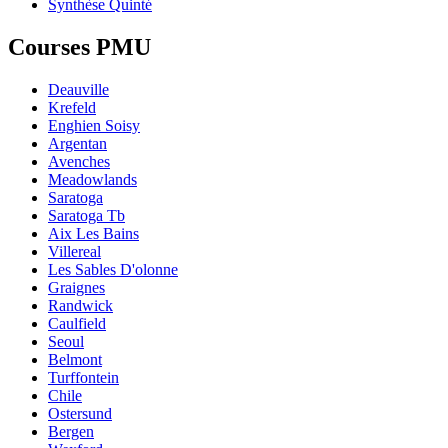
Synthèse Quinté
Courses PMU
Deauville
Krefeld
Enghien Soisy
Argentan
Avenches
Meadowlands
Saratoga
Saratoga Tb
Aix Les Bains
Villereal
Les Sables D'olonne
Graignes
Randwick
Caulfield
Seoul
Belmont
Turffontein
Chile
Ostersund
Bergen