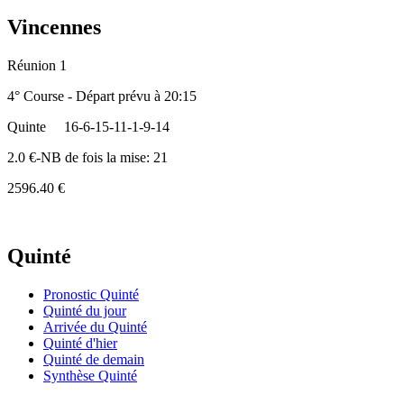
Vincennes
Réunion 1
4° Course - Départ prévu à 20:15
Quinte
16-6-15-11-1-9-14
2.0 €-NB de fois la mise: 21
2596.40 €
Quinté
Pronostic Quinté
Quinté du jour
Arrivée du Quinté
Quinté d'hier
Quinté de demain
Synthèse Quinté