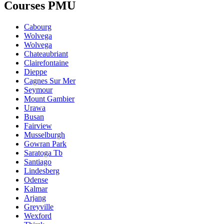
Courses PMU
Cabourg
Wolvega
Wolvega
Chateaubriant
Clairefontaine
Dieppe
Cagnes Sur Mer
Seymour
Mount Gambier
Urawa
Busan
Fairview
Musselburgh
Gowran Park
Saratoga Tb
Santiago
Lindesberg
Odense
Kalmar
Arjang
Greyville
Wexford