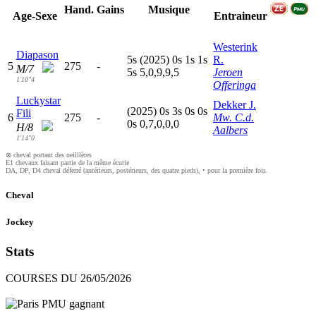
Hand.
Gains
Musique
Age-Sexe
Entraineur
Westerink
Diapason
5
s
(2025)
0
s
1
s
1
s
R.
5
275
-
M/7
5
s
5,0,9,9,5
Jeroen
1'10"4
Offeringa
Luckystar
Dekker J.
(2025)
0
s
3
s
0
s
0
s
Fili
6
275
-
Mw. C.d.
0
s
0,7,0,0,0
H/8
Aalbers
1'14"0
⊗ cheval portant des oeilllères
E1 chevaux faisant partie de la même écurie
DA, DP, D4 cheval déferré (antérieurs, postérieurs, des quatre pieds), • pour la première fois.
Cheval
Jockey
Stats
COURSES DU 26/05/2026