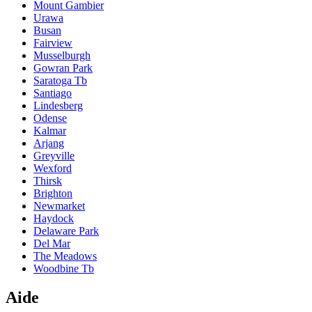
Mount Gambier
Urawa
Busan
Fairview
Musselburgh
Gowran Park
Saratoga Tb
Santiago
Lindesberg
Odense
Kalmar
Arjang
Greyville
Wexford
Thirsk
Brighton
Newmarket
Haydock
Delaware Park
Del Mar
The Meadows
Woodbine Tb
Aide