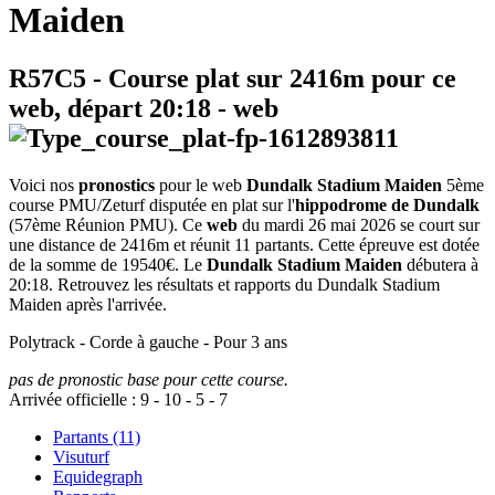
Maiden
R57C5
- Course plat sur 2416m pour ce
web, départ
20:18
-
web
Voici nos
pronostics
pour le web
Dundalk Stadium Maiden
5ème
course PMU/Zeturf disputée en plat sur l'
hippodrome de Dundalk
(57ème Réunion PMU). Ce
web
du mardi 26 mai 2026 se court sur
une distance de 2416m et réunit 11 partants. Cette épreuve est dotée
de la somme de 19540€. Le
Dundalk Stadium Maiden
débutera à
20:18. Retrouvez les résultats et rapports du Dundalk Stadium
Maiden après l'arrivée.
Polytrack - Corde à gauche - Pour 3 ans
pas de pronostic base pour cette course.
Arrivée officielle :
9
-
10
-
5
-
7
Partants (11)
Visuturf
Equidegraph