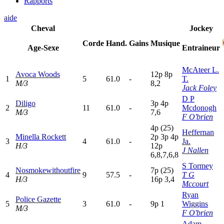
Rapports
aide
Cheval
Jockey
Corde
Hand.
Gains
Musique
Age-Sexe
Entraineur
McAteer L.
Avoca Woods
12p
8
p
1
5
61.0
-
T.
M/3
8,2
Jack Foley
D P
Diligo
3
p
4
p
2
11
61.0
-
Mcdonogh
M/3
7,6
F O'brien
4
p
(25)
Heffernan
Minella Rockett
2
p
3
p
4
p
3
4
61.0
-
Ja.
H/3
12p
J Nallen
6,8,7,6,8
S Tormey
Nosmokewithoutfire
7
p
(25)
4
9
57.5
-
T G
H/3
16p
3,4
Mccourt
Ryan
Police Gazette
5
3
61.0
-
9
p
1
Wiggins
M/3
F O'brien
Adam