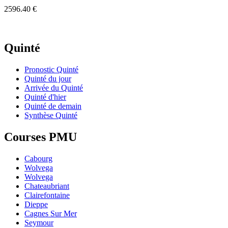
2596.40 €
Quinté
Pronostic Quinté
Quinté du jour
Arrivée du Quinté
Quinté d'hier
Quinté de demain
Synthèse Quinté
Courses PMU
Cabourg
Wolvega
Wolvega
Chateaubriant
Clairefontaine
Dieppe
Cagnes Sur Mer
Seymour