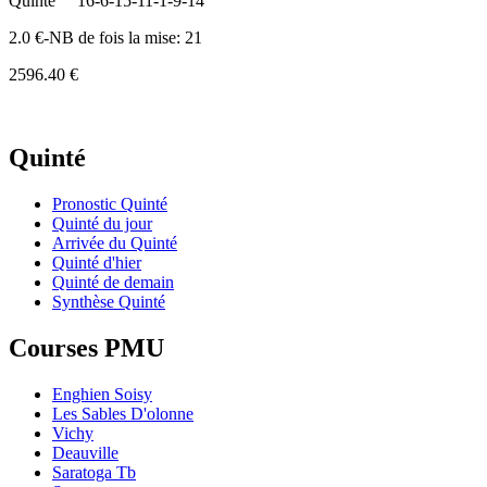
Quinte
16-6-15-11-1-9-14
2.0 €-NB de fois la mise: 21
2596.40 €
Quinté
Pronostic Quinté
Quinté du jour
Arrivée du Quinté
Quinté d'hier
Quinté de demain
Synthèse Quinté
Courses PMU
Enghien Soisy
Les Sables D'olonne
Vichy
Deauville
Saratoga Tb