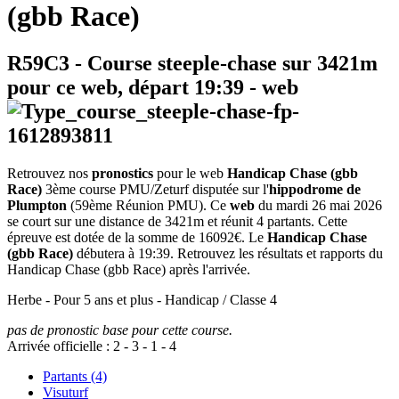
(gbb Race)
R59C3
- Course steeple-chase sur 3421m
pour ce web, départ
19:39
-
web
Retrouvez nos
pronostics
pour le web
Handicap Chase (gbb
Race)
3ème course PMU/Zeturf disputée sur l'
hippodrome de
Plumpton
(59ème Réunion PMU). Ce
web
du mardi 26 mai 2026
se court sur une distance de 3421m et réunit 4 partants. Cette
épreuve est dotée de la somme de 16092€. Le
Handicap Chase
(gbb Race)
débutera à 19:39. Retrouvez les résultats et rapports du
Handicap Chase (gbb Race) après l'arrivée.
Herbe - Pour 5 ans et plus - Handicap / Classe 4
pas de pronostic base pour cette course.
Arrivée officielle :
2
-
3
-
1
-
4
Partants (4)
Visuturf