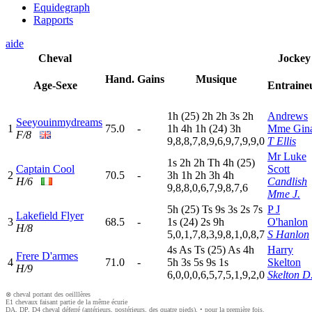
Equidegraph
Rapports
aide
Cheval
Jockey
Hand.
Gains
Musique
Age-Sexe
Entraine
1
h
(25)
2
h
2
h
3
s
2
h
Andrews
Seeyouinmydreams
1
75.0
-
1
h
4
h
1
h
(24)
3
h
Mme Gin
F/8
9,8,8,7,8,9,6,9,7,9,9,0
T Ellis
Mr Luke
1
s
2
h
2
h
T
h
4
h
(25)
Captain Cool
Scott
2
70.5
-
3
h
1
h
2
h
3
h
4
h
H/6
Candlish
9,8,8,0,6,7,9,8,7,6
Mme J.
5
h
(25)
T
s
9
s
3
s
2
s
7
s
P J
Lakefield Flyer
3
68.5
-
1
s
(24)
2
s
9
h
O'hanlon
H/8
5,0,1,7,8,3,9,8,1,0,8,7
S Hanlon
4
s
A
s
T
s
(25)
A
s
4
h
Harry
Frere D'armes
4
71.0
-
5
h
3
s
5
s
9
s
1
s
Skelton
H/9
6,0,0,0,6,5,7,5,1,9,2,0
Skelton D
⊗ cheval portant des oeilllères
E1 chevaux faisant partie de la même écurie
DA, DP, D4 cheval déferré (antérieurs, postérieurs, des quatre pieds), • pour la première fois.