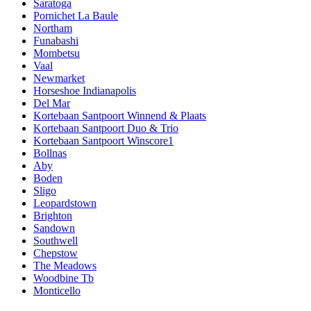
Saratoga
Pornichet La Baule
Northam
Funabashi
Mombetsu
Vaal
Newmarket
Horseshoe Indianapolis
Del Mar
Kortebaan Santpoort Winnend & Plaats
Kortebaan Santpoort Duo & Trio
Kortebaan Santpoort Winscore1
Bollnas
Aby
Boden
Sligo
Leopardstown
Brighton
Sandown
Southwell
Chepstow
The Meadows
Woodbine Tb
Monticello