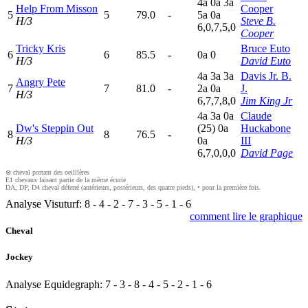
4
a
0
a
3
a
Help From Misson
Cooper
5
5
79.0
-
5
a
0
a
H/3
Steve B.
6,0,7,5,0
Cooper
Tricky Kris
Bruce Euto
6
6
85.5
-
0
a
0
H/3
David Euto
4
a
3
a
3
a
Davis Jr. B.
Angry Pete
7
7
81.0
-
2
a
0
a
J.
H/3
6,7,7,8,0
Jim King Jr
4
a
3
a
0
a
Claude
Dw's Steppin Out
(25)
0
a
Huckabone
8
8
76.5
-
H/3
0
a
III
6,7,0,0,0
David Page
⊗ cheval portant des oeilllères
E1 chevaux faisant partie de la même écurie
DA, DP, D4 cheval déferré (antérieurs, postérieurs, des quatre pieds), • pour la première fois.
Analyse Visuturf:
8
-
4
-
2
-
7
-
3
-
5
-
1
-
6
comment lire le graphique
Cheval
Jockey
Analyse Equidegraph:
7
-
3
-
8
-
4
-
5
-
2
-
1
-
6