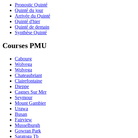
Pronostic Quinté
Quinté du jour
Arrivée du Quinté
Quinté d'hier
Quinté de demain
Synthèse Quinté
Courses PMU
Cabourg
Wolvega
Wolvega
Chateaubriant
Clairefontaine
Dieppe
Cagnes Sur Mer
Seymour
Mount Gambier
Urawa
Busan
Fairview
Musselburgh
Gowran Park
Saratoga Tb