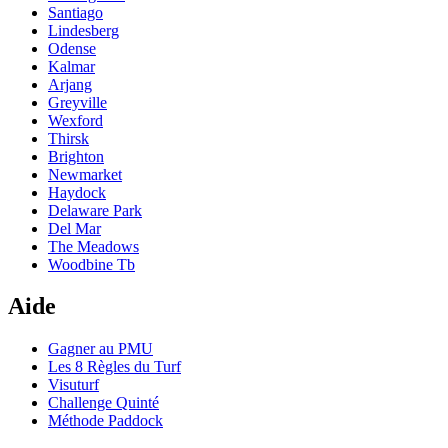
Santiago
Lindesberg
Odense
Kalmar
Arjang
Greyville
Wexford
Thirsk
Brighton
Newmarket
Haydock
Delaware Park
Del Mar
The Meadows
Woodbine Tb
Aide
Gagner au PMU
Les 8 Règles du Turf
Visuturf
Challenge Quinté
Méthode Paddock