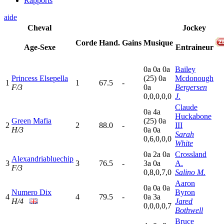
Rapports
aide
Cheval
Jockey
Corde
Hand.
Gains
Musique
Age-Sexe
Entraineur
0
a
0
a
0
a
Bailey
Princess Elsepella
(25)
0
a
Mcdonough
1
1
67.5
-
F/3
0
a
Bergersen
0,0,0,0,0
J.
Claude
0
a
4
a
Huckabone
Green Mafia
(25)
0
a
2
2
88.0
-
III
H/3
0
a
0
a
Sarah
0,6,0,0,0
White
0
a
2
a
0
a
Crossland
Alexandriabluechip
3
3
76.5
-
3
a
0
a
A.
F/3
0,8,0,7,0
Salino M.
Aaron
0
a
0
a
0
a
Numero Dix
Byron
4
4
79.5
-
0
a
3
a
H/4
Jared
0,0,0,0,7
Bothwell
Bruce