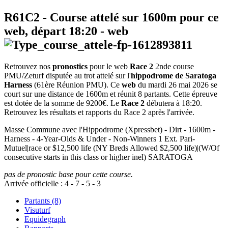
R61C2
- Course attelé sur 1600m pour ce
web, départ
18:20
-
web
Retrouvez nos
pronostics
pour le web
Race 2
2nde course
PMU/Zeturf disputée au trot attelé sur l'
hippodrome de Saratoga
Harness
(61ère Réunion PMU). Ce
web
du mardi 26 mai 2026 se
court sur une distance de 1600m et réunit 8 partants. Cette épreuve
est dotée de la somme de 9200€. Le
Race 2
débutera à 18:20.
Retrouvez les résultats et rapports du Race 2 après l'arrivée.
Masse Commune avec l'Hippodrome (Xpressbet) - Dirt - 1600m -
Harness - 4-Year-Olds & Under - Non-Winners 1 Ext. Pari-
Mutuel|race or $12,500 life (NY Breds Allowed $2,500 life)|(W/Of
consecutive starts in this class or higher inel) SARATOGA
pas de pronostic base pour cette course.
Arrivée officielle :
4
-
7
-
5
-
3
Partants (8)
Visuturf
Equidegraph