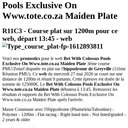
Pools Exclusive On
Www.tote.co.za Maiden Plate
R11C3
- Course plat sur 1200m pour ce
web, départ
13:45
-
web
Voici nos
pronostics
pour le web
Bet With Colossus Pools
Exclusive On Www.tote.co.za Maiden Plate
3ème course
PMU/Zeturf disputée en plat sur l'
hippodrome de Greyville
(11ème
Réunion PMU). Ce
web
du mercredi 27 mai 2026 se court sur une
distance de 1200m et réunit 9 partants. Cette épreuve est dotée de la
somme de 125000€. Le
Bet With Colossus Pools Exclusive On
Www.tote.co.za Maiden Plate
débutera à 13:45. Retrouvez les
résultats et rapports du Bet With Colossus Pools Exclusive On
Www.tote.co.za Maiden Plate après l'arrivée.
Masse Commune avec l'Hippodrome (Phumelela/Tabonline) -
Polymer - 1200m - Flat racing - Right hand turn - Not listed/graded -
2 years & older