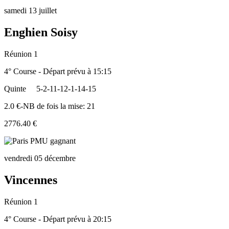
samedi 13 juillet
Enghien Soisy
Réunion 1
4° Course - Départ prévu à 15:15
Quinte
5-2-11-12-1-14-15
2.0 €-NB de fois la mise: 21
2776.40 €
vendredi 05 décembre
Vincennes
Réunion 1
4° Course - Départ prévu à 20:15