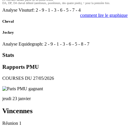
DA, DP, D4 cheval déferré (antérieurs, postérieurs, des quatre pieds), • pour la première fois.
Analyse Visuturf:
2
-
9
-
1
-
3
-
6
-
5
-
7
-
4
comment lire le graphique
Cheval
Jockey
Analyse Equidegraph:
2
-
9
-
1
-
3
-
6
-
5
-
8
-
7
Stats
Rapports PMU
COURSES DU 27/05/2026
jeudi 23 janvier
Vincennes
Réunion 1