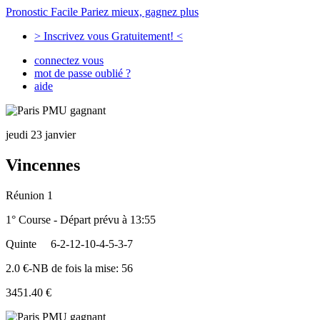
Pronostic Facile
Pariez mieux, gagnez plus
> Inscrivez vous Gratuitement! <
connectez vous
mot de passe oublié ?
aide
jeudi 23 janvier
Vincennes
Réunion 1
1° Course - Départ prévu à 13:55
Quinte
6-2-12-10-4-5-3-7
2.0 €-NB de fois la mise: 56
3451.40 €