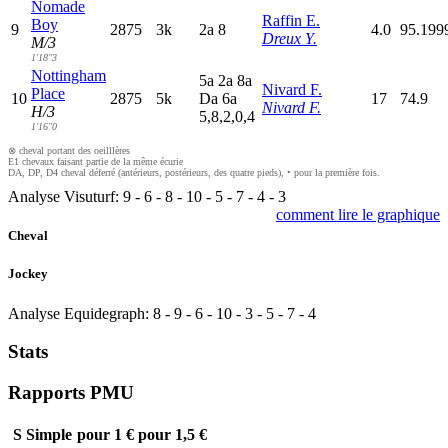
Nomade
Raffin E.
Boy
9
2875
3k
2
a
8
4.0
95.199
Dreux Y.
M/3
1'18"3
Nottingham
5
a
2
a
8
a
Nivard F.
Place
10
2875
5k
D
a
6
a
17
74.9
Nivard F.
H/3
5,8,2,0,4
1'16"0
⊗ cheval portant des oeilllères
E1 chevaux faisant partie de la même écurie
DA, DP, D4 cheval déferré (antérieurs, postérieurs, des quatre pieds), • pour la première fois.
Analyse Visuturf:
9
-
6
-
8
-
10
-
5
-
7
-
4
-
3
comment lire le graphique
Cheval
Jockey
Analyse Equidegraph:
8
-
9
-
6
-
10
-
3
-
5
-
7
-
4
Stats
Rapports PMU
S
Simple
pour 1 €
pour 1,5 €