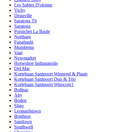
Les Sables D'olonne
Vichy
Deauville
Saratoga Tb
Saratoga
Pornichet La Baule
Northam
Funabashi
Mombetsu
Vaal
Newmarket
Horseshoe Indianapolis
Del Mar
Kortebaan Santpoort Winnend & Plaats
Kortebaan Santpoort Duo & Trio
Kortebaan Santpoort Winscore1
Bollnas
Aby
Boden
Sligo
Leopardstown
Brighton
Sandown
Southwell