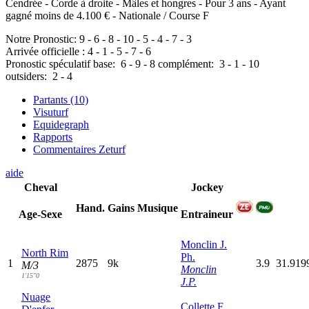
Cendrée - Corde à droite - Mâles et hongres - Pour 3 ans - Ayant
gagné moins de 4.100 € - Nationale / Course F
Notre Pronostic:
9
-
6
-
8
-
10
-
5
-
4
-
7
-
3
Arrivée officielle :
4
-
1
-
5
-
7
-
6
Pronostic spéculatif
base:
6
-
9
-
8
complément:
3
-
1
-
10
outsiders:
2
-
4
Partants (10)
Visuturf
Equidegraph
Rapports
Commentaires Zeturf
aide
Cheval
Jockey
Hand.
Gains
Musique
Age-Sexe
Entraineur
Monclin J.
North Rim
Ph.
1
2875
9k
3.9
31.919
M/3
Monclin
1'15"0
J.P.
Nuage
Collette F.