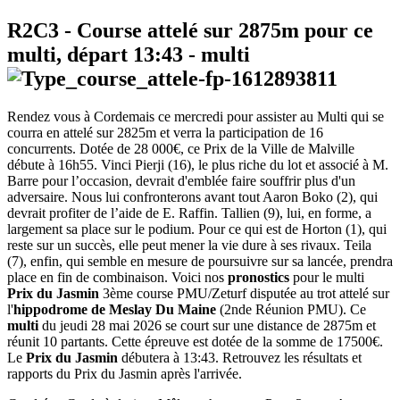
R2C3
- Course attelé sur 2875m pour ce
multi, départ
13:43
-
multi
Rendez vous à Cordemais ce mercredi pour assister au Multi qui se
courra en attelé sur 2825m et verra la participation de 16
concurrents. Dotée de 28 000€, ce Prix de la Ville de Malville
débute à 16h55. Vinci Pierji (16), le plus riche du lot et associé à M.
Barre pour l’occasion, devrait d'emblée faire souffrir plus d'un
adversaire. Nous lui confronterons avant tout Aaron Boko (2), qui
devrait profiter de l’aide de E. Raffin. Tallien (9), lui, en forme, a
largement sa place sur le podium. Pour ce qui est de Horton (1), qui
reste sur un succès, elle peut mener la vie dure à ses rivaux. Teila
(7), enfin, qui semble en mesure de poursuivre sur sa lancée, prendra
place en fin de combinaison. Voici nos
pronostics
pour le multi
Prix du Jasmin
3ème course PMU/Zeturf disputée au trot attelé sur
l'
hippodrome de Meslay Du Maine
(2nde Réunion PMU). Ce
multi
du jeudi 28 mai 2026 se court sur une distance de 2875m et
réunit 10 partants. Cette épreuve est dotée de la somme de 17500€.
Le
Prix du Jasmin
débutera à 13:43. Retrouvez les résultats et
rapports du Prix du Jasmin après l'arrivée.