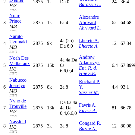
D'enfer
2
2875
1k
D
a
0
24
36.4
Barassin L.
H/3
1'16"0
Notre
Alexandre
Prince
3
2875
1k
6
a
4
Abrivard
62
64.68
M/3
Abrivard L.
1'19"2
Naruto
4
a
(25)
Lherete A.
Uzumaki
4
2875
9k
12
67.34
D
a
6,0
Lherete A.
M/3
1'14"9
Andrew
Noah Des
4
a
4
a
D
a
Adamczyk
Malberaux
5
2875
15k
6
a
6.4
67.899
Ent. R. d.
H/3
6,6,0,4
Hue S.E.
1'15"0
Nabucco
Rochard P.
Josselyn
6
2875
8k
2
a
8
Y.
4.4
93.1
M/3
Sassier M.
1'15"6
Nyno de
D
a
6
a
4
a
Favris A.
Trouville
7
2875
13k
4
a
D
a
81
66.78
Favris A.
H/3
0,4,6,6,0
1'15"5
Nassfeld
Congard R.
8
2875
3k
2
a
8
12
80.08
H/3
Bazire N.
1'16"2