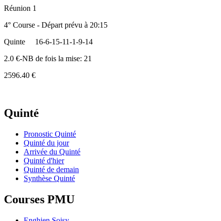
Réunion 1
4° Course - Départ prévu à 20:15
Quinte
16-6-15-11-1-9-14
2.0 €-NB de fois la mise: 21
2596.40 €
Quinté
Pronostic Quinté
Quinté du jour
Arrivée du Quinté
Quinté d'hier
Quinté de demain
Synthèse Quinté
Courses PMU
Enghien Soisy