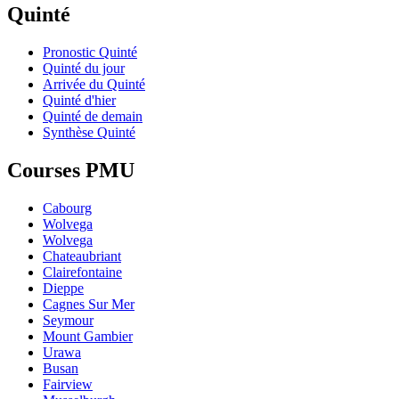
Quinté
Pronostic Quinté
Quinté du jour
Arrivée du Quinté
Quinté d'hier
Quinté de demain
Synthèse Quinté
Courses PMU
Cabourg
Wolvega
Wolvega
Chateaubriant
Clairefontaine
Dieppe
Cagnes Sur Mer
Seymour
Mount Gambier
Urawa
Busan
Fairview