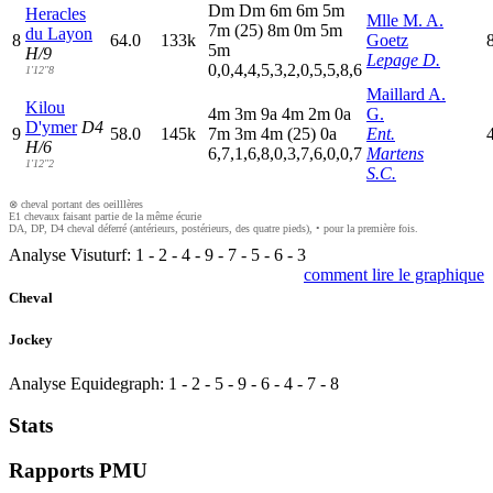
D
m
D
m
6
m
6
m
5
m
Heracles
Mlle M. A.
7
m
(25)
8
m
0
m
5
m
du Layon
8
64.0
133k
Goetz
5
m
H/9
Lepage D.
0,0,4,4,5,3,2,0,5,5,8,6
1'12"8
Maillard A.
Kilou
4
m
3
m
9
a
4
m
2
m
0
a
G.
D'ymer
D4
9
58.0
145k
7
m
3
m
4
m
(25)
0
a
Ent.
H/6
6,7,1,6,8,0,3,7,6,0,0,7
Martens
1'12"2
S.C.
⊗ cheval portant des oeilllères
E1 chevaux faisant partie de la même écurie
DA, DP, D4 cheval déferré (antérieurs, postérieurs, des quatre pieds), • pour la première fois.
Analyse Visuturf:
1
-
2
-
4
-
9
-
7
-
5
-
6
-
3
comment lire le graphique
Cheval
Jockey
Analyse Equidegraph:
1
-
2
-
5
-
9
-
6
-
4
-
7
-
8
Stats
Rapports PMU