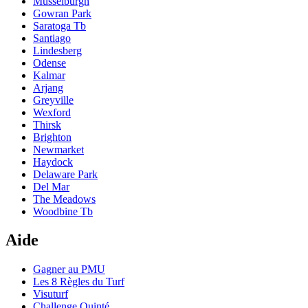
Musselburgh
Gowran Park
Saratoga Tb
Santiago
Lindesberg
Odense
Kalmar
Arjang
Greyville
Wexford
Thirsk
Brighton
Newmarket
Haydock
Delaware Park
Del Mar
The Meadows
Woodbine Tb
Aide
Gagner au PMU
Les 8 Règles du Turf
Visuturf
Challenge Quinté