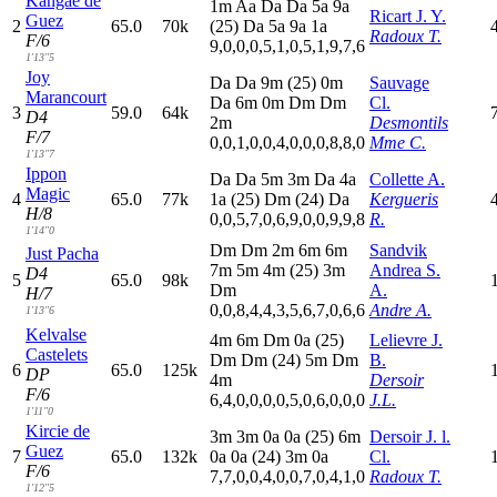
Kangae de
1
m
A
a
D
a
D
a
5
a
9
a
Ricart J. Y.
Guez
2
65.0
70k
(25)
D
a
5
a
9
a
1
a
Radoux T.
F/6
9,0,0,0,5,1,0,5,1,9,7,6
1'13"5
Joy
D
a
D
a
9
m
(25)
0
m
Sauvage
Marancourt
D
a
6
m
0
m
D
m
D
m
Cl.
3
59.0
64k
D4
2
m
Desmontils
F/7
0,0,1,0,0,4,0,0,0,8,8,0
Mme C.
1'13"7
Ippon
D
a
D
a
5
m
3
m
D
a
4
a
Collette A.
Magic
4
65.0
77k
1
a
(25)
D
m
(24)
D
a
Kergueris
H/8
0,0,5,7,0,6,9,0,0,9,9,8
R.
1'14"0
D
m
D
m
2
m
6
m
6
m
Sandvik
Just Pacha
7
m
5
m
4
m
(25)
3
m
Andrea S.
D4
5
65.0
98k
D
m
A.
H/7
0,0,8,4,4,3,5,6,7,0,6,6
Andre A.
1'13"6
Kelvalse
4
m
6
m
D
m
0
a
(25)
Lelievre J.
Castelets
D
m
D
m
(24)
5
m
D
m
B.
6
65.0
125k
DP
4
m
Dersoir
F/6
6,4,0,0,0,0,5,0,6,0,0,0
J.L.
1'11"0
Kircie de
3
m
3
m
0
a
0
a
(25)
6
m
Dersoir J. l.
Guez
7
65.0
132k
0
a
0
a
(24)
3
m
0
a
Cl.
F/6
7,7,0,0,4,0,0,7,0,4,1,0
Radoux T.
1'12"5