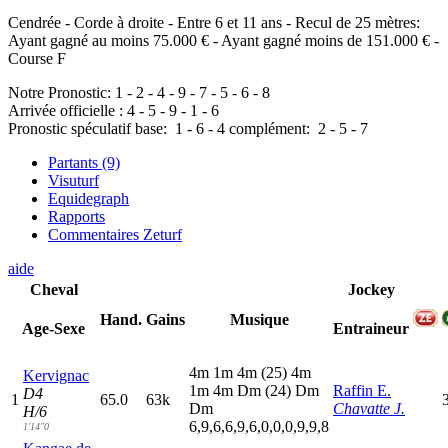
Cendrée - Corde à droite - Entre 6 et 11 ans - Recul de 25 mètres:
Ayant gagné au moins 75.000 € - Ayant gagné moins de 151.000 € -
Course F
Notre Pronostic:
1
-
2
-
4
-
9
-
7
-
5
-
6
-
8
Arrivée officielle :
4
-
5
-
9
-
1
-
6
Pronostic spéculatif
base:
1
-
6
-
4
complément:
2
-
5
-
7
Partants (9)
Visuturf
Equidegraph
Rapports
Commentaires Zeturf
aide
Cheval
Jockey
Hand.
Gains
Musique
Age-Sexe
Entraineur
4
m
1
m
4
m
(25)
4
m
Kervignac
1
m
4
m
D
m
(24)
D
m
Raffin E.
D4
1
65.0
63k
D
m
Chavatte J.
H/6
6,9,6,6,9,6,0,0,0,9,9,8
1'14"0