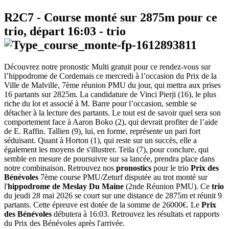
R2C7
- Course monté sur 2875m pour ce
trio, départ
16:03
-
trio
Découvrez notre pronostic Multi gratuit pour ce rendez-vous sur
l’hippodrome de Cordemais ce mercredi à l’occasion du Prix de la
Ville de Malville, 7ème réunion PMU du jour, qui mettra aux prises
16 partants sur 2825m. La candidature de Vinci Pierji (16), le plus
riche du lot et associé à M. Barre pour l’occasion, semble se
détacher à la lecture des partants. Le tout est de savoir quel sera son
comportement face à Aaron Boko (2), qui devrait profiter de l’aide
de E. Raffin. Tallien (9), lui, en forme, représente un pari fort
séduisant. Quant à Horton (1), qui reste sur un succès, elle a
également les moyens de s'illustrer. Teila (7), pour conclure, qui
semble en mesure de poursuivre sur sa lancée, prendra place dans
notre combinaison. Retrouvez nos
pronostics
pour le trio
Prix des
Bénévoles
7ème course PMU/Zeturf disputée au trot monté sur
l'
hippodrome de Meslay Du Maine
(2nde Réunion PMU). Ce
trio
du jeudi 28 mai 2026 se court sur une distance de 2875m et réunit 9
partants. Cette épreuve est dotée de la somme de 26000€. Le
Prix
des Bénévoles
débutera à 16:03. Retrouvez les résultats et rapports
du Prix des Bénévoles après l'arrivée.