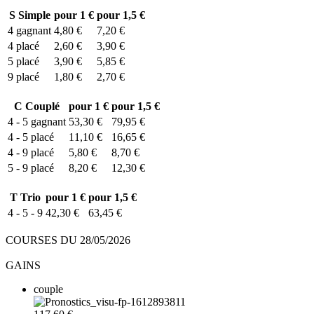
S
Simple
pour 1 €
pour 1,5 €
4
gagnant
4,80 €
7,20 €
4
placé
2,60 €
3,90 €
5
placé
3,90 €
5,85 €
9
placé
1,80 €
2,70 €
C
Couplé
pour 1 €
pour 1,5 €
4 - 5
gagnant
53,30 €
79,95 €
4 - 5
placé
11,10 €
16,65 €
4 - 9
placé
5,80 €
8,70 €
5 - 9
placé
8,20 €
12,30 €
T
Trio
pour 1 €
pour 1,5 €
4 - 5 - 9
42,30 €
63,45 €
COURSES DU 28/05/2026
GAINS
couple