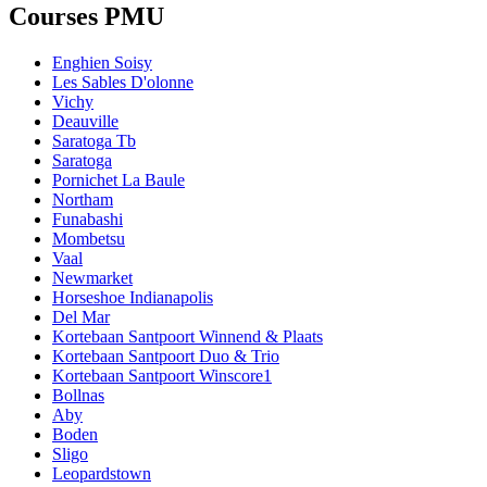
Courses PMU
Enghien Soisy
Les Sables D'olonne
Vichy
Deauville
Saratoga Tb
Saratoga
Pornichet La Baule
Northam
Funabashi
Mombetsu
Vaal
Newmarket
Horseshoe Indianapolis
Del Mar
Kortebaan Santpoort Winnend & Plaats
Kortebaan Santpoort Duo & Trio
Kortebaan Santpoort Winscore1
Bollnas
Aby
Boden
Sligo
Leopardstown