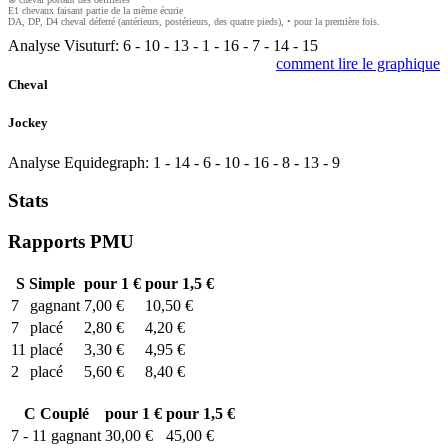
E1 chevaux faisant partie de la même écurie
DA, DP, D4 cheval déferré (antérieurs, postérieurs, des quatre pieds), • pour la première fois.
Analyse Visuturf:
6
-
10
-
13
-
1
-
16
-
7
-
14
-
15
comment lire le graphique
Cheval
Jockey
Analyse Equidegraph:
1
-
14
-
6
-
10
-
16
-
8
-
13
-
9
Stats
Rapports PMU
S
Simple
pour 1 €
pour 1,5 €
7
gagnant
7,00 €
10,50 €
7
placé
2,80 €
4,20 €
11
placé
3,30 €
4,95 €
2
placé
5,60 €
8,40 €
C
Couplé
pour 1 €
pour 1,5 €
7 - 11
gagnant
30,00 €
45,00 €