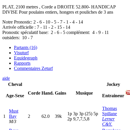
PLAT, 2100 metres , Corde a DROITE 52.800- HANDICAP
DIVISE Pour poulains entiers, hongres et pouliches de 3 ans
Notre Pronostic:
2
-
6
-
10
-
5
-
7
-
1
-
4
-
14
Arrivée officielle :
7
-
11
-
2
-
15
-
14
Pronostic spéculatif
base:
2
-
6
-
5
complément:
4
-
9
-
11
outsiders:
10
-
7
Partants (16)
Visuturf
Equidegraph
Rapports
Commentaires Zeturf
aide
Cheval
Jockey
Corde
Hand.
Gains
Musique
Age-Sexe
Entraineur
Thomas
Must
1
p
3
p
3
p
(25)
5
p
Spillane
1
Bay
2
62.0
39k
2
p
9,7,7,5,8
Lerner
M/3
C&Y.