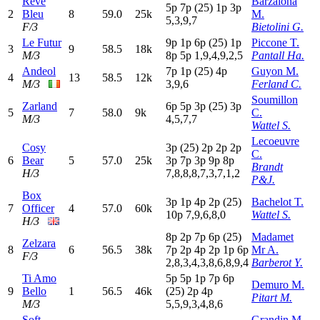
Reve
Barzalona
5
p
7
p
(25)
1
p
3
p
2
Bleu
8
59.0
25k
M.
5,3,9,7
F/3
Bietolini G.
Le Futur
9
p
1
p
6
p
(25)
1
p
Piccone T.
3
9
58.5
18k
M/3
8
p
5
p
1,9,4,9,2,5
Pantall Ha.
Andeol
7
p
1
p
(25)
4
p
Guyon M.
4
13
58.5
12k
M/3
3,9,6
Ferland C.
Soumillon
Zarland
6
p
5
p
3
p
(25)
3
p
5
7
58.0
9k
C.
M/3
4,5,7,7
Wattel S.
Lecoeuvre
Cosy
3
p
(25)
2
p
2
p
2
p
C.
6
Bear
5
57.0
25k
3
p
7
p
3
p
9
p
8
p
Brandt
H/3
7,8,8,8,7,3,7,1,2
P&J.
Box
3
p
1
p
4
p
2
p
(25)
Bachelot T.
7
Officer
4
57.0
60k
10p
7,9,6,8,0
Wattel S.
H/3
8
p
2
p
7
p
6
p
(25)
Madamet
Zelzara
8
6
56.5
38k
7
p
2
p
4
p
2
p
1
p
6
p
Mr A.
F/3
2,8,3,4,3,8,6,8,9,4
Barberot Y.
Ti Amo
5
p
5
p
1
p
7
p
6
p
Demuro M.
9
Bello
1
56.5
46k
(25)
2
p
4
p
Pitart M.
M/3
5,5,9,3,4,8,6
Soft
Grandin M.