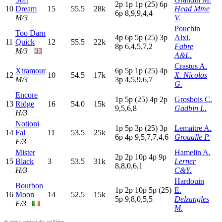
2
p
1
p
1
p
(25)
6
p
10
Dream
15
55.5
28k
Head Mme
6
p
8,9,9,4,4
M/3
V.
Pouchin
Too Darn
4
p
6
p
5
p
(25)
3
p
Alxi.
11
Quick
12
55.5
22k
8
p
6,4,5,7,2
Fabre
M/3
A&L.
Crastus A.
Xtramour
6
p
5
p
1
p
(25)
4
p
12
10
54.5
17k
X. Nicolas
M/3
3
p
4,5,9,6,7
G.
Encore
1
p
5
p
(25)
4
p
2
p
Grosbois C.
13
Ridge
16
54.0
15k
9,5,6,8
Gadbin L.
H/3
Notioni
1
p
5
p
3
p
(25)
3
p
Lemaitre A.
14
Fal
11
53.5
25k
6
p
4
p
9,5,7,7,4,6
Groualle P.
F/3
Mister
Hamelin A.
2
p
2
p
10p
4
p
9
p
15
Black
3
53.5
31k
Lerner
8,8,0,6,1
H/3
C&Y.
Hardouin
Bourbon
1
p
2
p
10p
5
p
(25)
E.
16
Moon
14
52.5
15k
5
p
9,8,0,5,5
Delzangles
F/3
M.
⊗ cheval portant des oeilllères