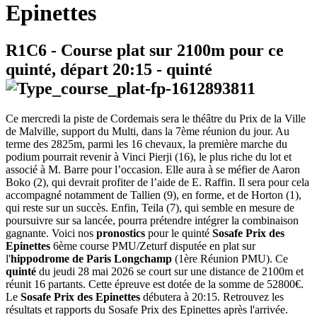
Epinettes
R1C6
- Course plat sur 2100m pour ce
quinté, départ
20:15
-
quinté
Ce mercredi la piste de Cordemais sera le théâtre du Prix de la Ville
de Malville, support du Multi, dans la 7ème réunion du jour. Au
terme des 2825m, parmi les 16 chevaux, la première marche du
podium pourrait revenir à Vinci Pierji (16), le plus riche du lot et
associé à M. Barre pour l’occasion. Elle aura à se méfier de Aaron
Boko (2), qui devrait profiter de l’aide de E. Raffin. Il sera pour cela
accompagné notamment de Tallien (9), en forme, et de Horton (1),
qui reste sur un succès. Enfin, Teila (7), qui semble en mesure de
poursuivre sur sa lancée, pourra prétendre intégrer la combinaison
gagnante. Voici nos
pronostics
pour le quinté
Sosafe Prix des
Epinettes
6ème course PMU/Zeturf disputée en plat sur
l'
hippodrome de Paris Longchamp
(1ère Réunion PMU). Ce
quinté
du jeudi 28 mai 2026 se court sur une distance de 2100m et
réunit 16 partants. Cette épreuve est dotée de la somme de 52800€.
Le
Sosafe Prix des Epinettes
débutera à 20:15. Retrouvez les
résultats et rapports du Sosafe Prix des Epinettes après l'arrivée.