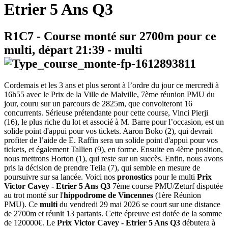
Etrier 5 Ans Q3
R1C7
- Course monté sur 2700m pour ce
multi, départ
21:39
-
multi
Cordemais et les 3 ans et plus seront à l’ordre du jour ce mercredi à
16h55 avec le Prix de la Ville de Malville, 7ème réunion PMU du
jour, couru sur un parcours de 2825m, que convoiteront 16
concurrents. Sérieuse prétendante pour cette course, Vinci Pierji
(16), le plus riche du lot et associé à M. Barre pour l’occasion, est un
solide point d'appui pour vos tickets. Aaron Boko (2), qui devrait
profiter de l’aide de E. Raffin sera un solide point d'appui pour vos
tickets, et également Tallien (9), en forme. Ensuite en 4ème position,
nous mettrons Horton (1), qui reste sur un succès. Enfin, nous avons
pris la décision de prendre Teila (7), qui semble en mesure de
poursuivre sur sa lancée. Voici nos
pronostics
pour le multi
Prix
Victor Cavey - Etrier 5 Ans Q3
7ème course PMU/Zeturf disputée
au trot monté sur l'
hippodrome de Vincennes
(1ère Réunion
PMU). Ce
multi
du vendredi 29 mai 2026 se court sur une distance
de 2700m et réunit 13 partants. Cette épreuve est dotée de la somme
de 120000€. Le
Prix Victor Cavey - Etrier 5 Ans Q3
débutera à