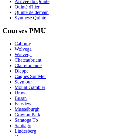
Arrivée du Quinté
Quinté d'hier
Quinté de demain
Synthèse Quinté
Courses PMU
Cabourg
Wolvega
Wolvega
Chateaubriant
Clairefontaine
Dieppe
Cagnes Sur Mer
Seymour
Mount Gambier
Urawa
Busan
Fairview
Musselburgh
Gowran Park
Saratoga Tb
Santiago
Lindesberg