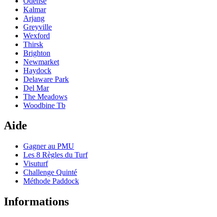
Odense
Kalmar
Arjang
Greyville
Wexford
Thirsk
Brighton
Newmarket
Haydock
Delaware Park
Del Mar
The Meadows
Woodbine Tb
Aide
Gagner au PMU
Les 8 Règles du Turf
Visuturf
Challenge Quinté
Méthode Paddock
Informations