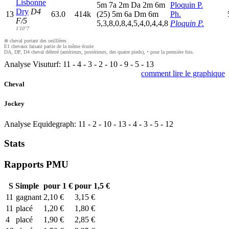
Lisbonne
5
m
7
a
2
m
D
a
2
m
6
m
Ploquin P.
Dry
D4
13
63.0
414k
(25)
5
m
6
a
D
m
6
m
Ph.
F/5
5,3,8,0,8,4,5,4,0,4,4,8
Ploquin P.
1'10"7
⊗ cheval portant des oeilllères
E1 chevaux faisant partie de la même écurie
DA, DP, D4 cheval déferré (antérieurs, postérieurs, des quatre pieds), • pour la première fois.
Analyse Visuturf:
11
-
4
-
3
-
2
-
10
-
9
-
5
-
13
comment lire le graphique
Cheval
Jockey
Analyse Equidegraph:
11
-
2
-
10
-
13
-
4
-
3
-
5
-
12
Stats
Rapports PMU
S
Simple
pour 1 €
pour 1,5 €
11
gagnant
2,10 €
3,15 €
11
placé
1,20 €
1,80 €
4
placé
1,90 €
2,85 €