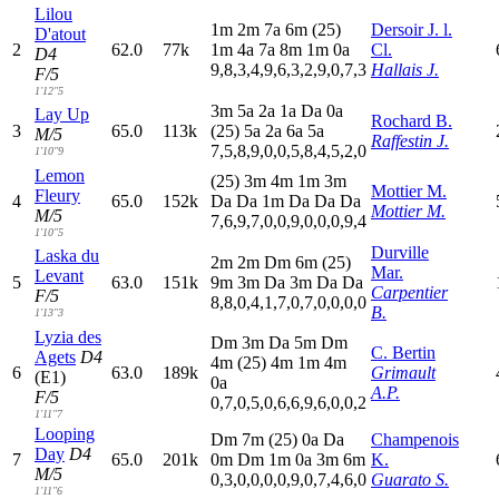
Lilou
1
m
2
m
7
a
6
m
(25)
Dersoir J. l.
D'atout
2
62.0
77k
1
m
4
a
7
a
8
m
1
m
0
a
Cl.
D4
9,8,3,4,9,6,3,2,9,0,7,3
Hallais J.
F/5
1'12"5
3
m
5
a
2
a
1
a
D
a
0
a
Lay Up
Rochard B.
3
65.0
113k
(25)
5
a
2
a
6
a
5
a
M/5
Raffestin J.
7,5,8,9,0,0,5,8,4,5,2,0
1'10"9
Lemon
(25)
3
m
4
m
1
m
3
m
Mottier M.
Fleury
4
65.0
152k
D
a
D
a
1
m
D
a
D
a
D
a
Mottier M.
M/5
7,6,9,7,0,0,9,0,0,0,9,4
1'10"5
Durville
Laska du
2
m
2
m
D
m
6
m
(25)
Mar.
Levant
5
63.0
151k
9
m
3
m
D
a
3
m
D
a
D
a
Carpentier
F/5
8,8,0,4,1,7,0,7,0,0,0,0
B.
1'13"3
Lyzia des
D
m
3
m
D
a
5
m
D
m
C. Bertin
Agets
D4
4
m
(25)
4
m
1
m
4
m
6
63.0
189k
Grimault
(E1)
0
a
A.P.
F/5
0,7,0,5,0,6,6,9,6,0,0,2
1'11"7
Looping
D
m
7
m
(25)
0
a
D
a
Champenois
Day
D4
7
65.0
201k
0
m
D
m
1
m
0
a
3
m
6
m
K.
M/5
0,3,0,0,0,0,9,0,7,4,6,0
Guarato S.
1'11"6