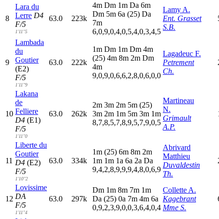
4
m
D
m
1
m
D
a
6
m
Lara du
Lamy A.
D
m
5
m
6
a
(25)
D
a
Lerre
D4
8
63.0
223k
Ent. Grasset
7
m
F/5
S.B.
6,0,9,0,4,0,5,4,0,3,4,5
1'11"5
Lambada
1
m
D
m
1
m
D
m
4
m
du
Lagadeuc F.
(25)
4
m
8
m
2
m
D
m
Goutier
9
63.0
222k
Petrement
4
m
(E2)
Ch.
9,0,9,0,6,6,2,8,0,6,0,0
F/5
1'11"9
Lakana
Martineau
de
2
m
3
m
2
m
5
m
(25)
N.
Felliere
10
63.0
262k
3
m
2
m
1
m
5
m
3
m
1
m
Grimault
D4
(E1)
8,7,8,5,7,8,9,5,7,9,0,5
A.P.
F/5
1'11"0
Liberte du
Abrivard
1
m
(25)
6
m
8
m
2
m
Goutier
Matthieu
11
63.0
334k
1
m
1
m
1
a
6
a
2
a
D
a
D4
(E2)
Duvaldestin
9,4,2,8,9,9,9,4,8,0,6,9
F/5
Th.
1'10"2
Lovissime
D
m
1
m
8
m
7
m
1
m
Collette A.
DA
12
63.0
297k
D
a
(25)
0
a
7
m
4
m
6
a
Kagebrant
F/5
0,9,2,3,9,0,0,3,6,4,0,4
Mme S.
1'11"4