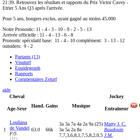
21:39. Retrouvez les résultats et rapports du Prix Victor Cavey -
Etrier 5 Ans Q3 après l'arrivée.
Pour 5 ans, hongres exclus, ayant gagné au moins 45.000
Notre Pronostic:
11
-
4
-
3
-
10
-
9
-
2
-
5
-
13
Arrivée officielle :
11
-
4
-
13
-
6
-
8
Pronostic spéculatif
base:
11
-
4
-
10
complément:
3
-
13
-
12
outsiders:
9
-
2
Partants (13)
Visuturf
Equidegraph
Rapports
Commentaires Zeturf
aide
Cheval
Jockey
Hand.
Gains
Musique
Age-Sexe
Entraineur
Louliana
3
a
3
a
7
a
4
a
2
a
9
a
(25)
Marty J. C.
de Vandel
1
63.0
66k
3
a
5
a
2
a
8
a
Baudouin
F/5
7,7,3,6,8,1,7,5,8,2,0,5
J.M.
1'13"1