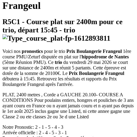
Frangeul
R5C1
- Course plat sur 2400m pour ce
trio, départ
15:45
-
trio
Voici nos
pronostics
pour le trio
Prix Boulangerie Frangeul
1ère
course PMU/Zeturf disputée en plat sur l'
hippodrome de Nantes
(5ème Réunion PMU). Ce
trio
du vendredi 29 mai 2026 se court
sur une distance de 2400m et réunit 5 partants. Cette épreuve est
dotée de la somme de 20100€. Le
Prix Boulangerie Frangeul
débutera à 15:45. Retrouvez les résultats et rapports du Prix
Boulangerie Frangeul après l'arrivée.
PLAT, 2400 metres , Corde a GAUCHE 20.100- COURSE A
CONDITIONS Pour poulains entiers, hongres et pouliches de 3 ans
ayant couru en France ou n ayant jamais couru et n ayant pas depuis
le 1er août 2025 inclus gagne une Listed, ni cette annee gagne une
Classe 2 ou ete classes 2e ou 3e d une Listed
Notre Pronostic:
2
-
1
-
5
-
4
-
3
Arrivée officielle :
2
-
4
-
5
-
3
-
1