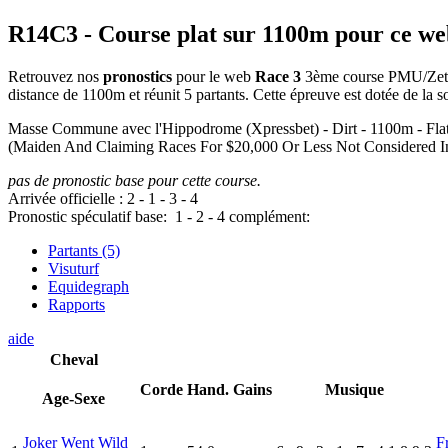
R14C3
- Course plat sur 1100m pour ce we
Retrouvez nos
pronostics
pour le web
Race 3
3ème course PMU/Zeturf
distance de 1100m et réunit 5 partants. Cette épreuve est dotée de l
Masse Commune avec l'Hippodrome (Xpressbet) - Dirt - 1100m - Fl
(Maiden And Claiming Races For $20,000 Or Less Not Considered I
pas de pronostic base pour cette course.
Arrivée officielle :
2
-
1
-
3
-
4
Pronostic spéculatif
base:
1
-
2
-
4
complément:
Partants (5)
Visuturf
Equidegraph
Rapports
aide
Cheval
Corde
Hand.
Gains
Musique
Age-Sexe
Joker Went Wild
F