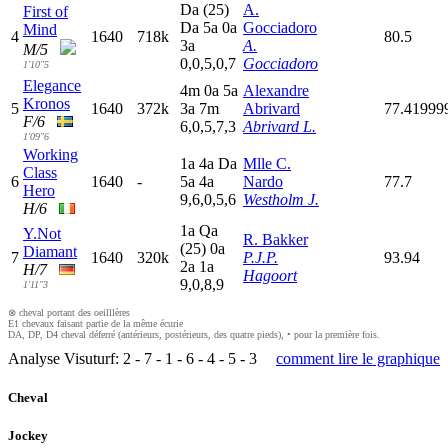
D
a
(25)
A.
First of
D
a
5
a
0
a
Gocciadoro
Mind
4
1640
718k
80.5
3
a
A.
M/5
0,0,5,0,7
Gocciadoro
1'10"5
Elegance
4
m
0
a
5
a
Alexandre
Kronos
5
1640
372k
3
a
7
m
Abrivard
77.41999
F/6
6,0,5,7,3
Abrivard L.
1'09"6
Working
1
a
4
a
D
a
Mlle C.
Class
6
1640
-
5
a
4
a
Nardo
77.7
Hero
9,6,0,5,6
Westholm J.
H/6
1
a
Q
a
Y.Not
R. Bakker
(25)
0
a
Diamant
7
1640
320k
P.J.P.
93.94
2
a
1
a
H/7
Hagoort
9,0,8,9
1'11"3
⊗ cheval portant des oeilllères
E1 chevaux faisant partie de la même écurie
DA, DP, D4 cheval déferré (antérieurs, postérieurs, des quatre pieds), • pour la première fois.
Analyse Visuturf:
2
-
7
-
1
-
6
-
4
-
5
-
3
comment lire le graphique
Cheval
Jockey