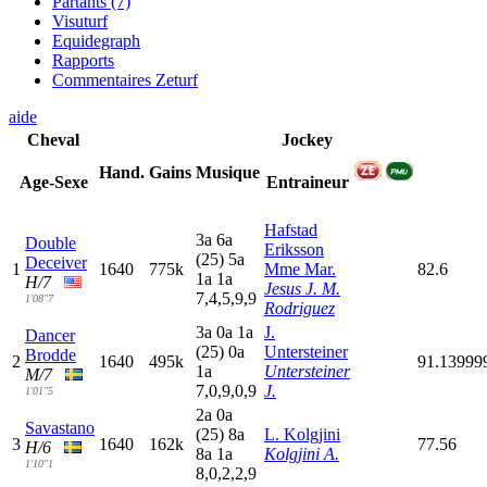
Partants (7)
Visuturf
Equidegraph
Rapports
Commentaires Zeturf
aide
Cheval
Jockey
Hand.
Gains
Musique
Age-Sexe
Entraineur
Hafstad
3
a
6
a
Double
Eriksson
(25)
5
a
Deceiver
1
1640
775k
Mme Mar.
82.6
1
a
1
a
H/7
Jesus J. M.
7,4,5,9,9
1'08"7
Rodriguez
3
a
0
a
1
a
J.
Dancer
(25)
0
a
Untersteiner
Brodde
2
1640
495k
91.13999
1
a
Untersteiner
M/7
7,0,9,0,9
J.
1'01"5
2
a
0
a
Savastano
(25)
8
a
L. Kolgjini
3
1640
162k
77.56
H/6
8
a
1
a
Kolgjini A.
1'10"1
8,0,2,2,9