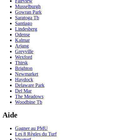
Fairview
Musselburgh
Gowran Park
Saratoga Tb
Santiago
Lindesberg
Odense
Kalmar
Arjang
Greyville
Wexford
Thirsk
Brighton
Newmarket
Haydock
Delaware Park
Del Mar
The Meadows
Woodbine Tb
Aide
Gagner au PMU
Les 8 Règles du Turf
Visuturf