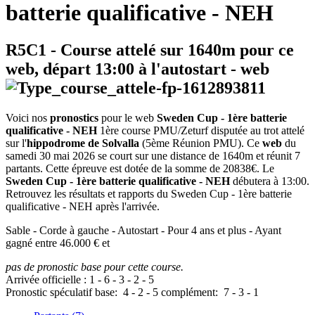
batterie qualificative - NEH
R5C1
- Course attelé sur 1640m pour ce
web, départ
13:00
à l'autostart -
web
Voici nos
pronostics
pour le web
Sweden Cup - 1ère batterie
qualificative - NEH
1ère course PMU/Zeturf disputée au trot attelé
sur l'
hippodrome de Solvalla
(5ème Réunion PMU). Ce
web
du
samedi 30 mai 2026 se court sur une distance de 1640m et réunit 7
partants. Cette épreuve est dotée de la somme de 20838€. Le
Sweden Cup - 1ère batterie qualificative - NEH
débutera à 13:00.
Retrouvez les résultats et rapports du Sweden Cup - 1ère batterie
qualificative - NEH après l'arrivée.
Sable - Corde à gauche - Autostart - Pour 4 ans et plus - Ayant
gagné entre 46.000 € et
pas de pronostic base pour cette course.
Arrivée officielle :
1
-
6
-
3
-
2
-
5
Pronostic spéculatif
base:
4
-
2
-
5
complément:
7
-
3
-
1