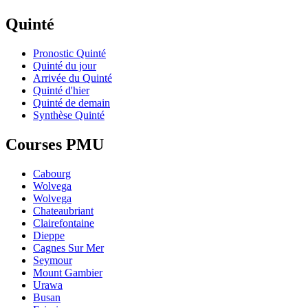
Quinté
Pronostic Quinté
Quinté du jour
Arrivée du Quinté
Quinté d'hier
Quinté de demain
Synthèse Quinté
Courses PMU
Cabourg
Wolvega
Wolvega
Chateaubriant
Clairefontaine
Dieppe
Cagnes Sur Mer
Seymour
Mount Gambier
Urawa
Busan