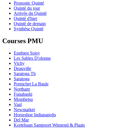
Pronostic Quinté
Quinté du jour
Arrivée du Quinté
Quinté d'hier
Quinté de demain
Synthèse Quinté
Courses PMU
Enghien Soisy
Les Sables D'olonne
Vichy
Deauville
Saratoga Tb
Saratoga
Pornichet La Baule
Northam
Funabashi
Mombetsu
Vaal
Newmarket
Horseshoe Indianapolis
Del Mar
Kortebaan Santpoort Winnend & Plaats