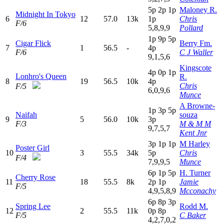
5
p
2
p
1
p
Maloney R.
Midnight In Tokyo
6
12
57.0
13k
1
p
Chris
F/6
5,8,9,9
Pollard
1
p
9
p
5
p
Cigar Flick
Berry Fm.
7
1
56.5
-
4
p
F/6
C J Waller
9,1,5,6
Kingscote
4
p
0
p
1
p
Lonhro's Queen
R.
8
19
56.5
10k
4
p
Chris
F/5
6,0,9,6
Munce
A Browne-
1
p
3
p
5
p
Naifah
souza
9
5
56.0
10k
3
p
F/3
M & M M
9,7,5,7
Kent Jnr
3
p
1
p
1
p
M Harley
Poster Girl
10
3
55.5
34k
5
p
Chris
F/4
7,9,9,5
Munce
6
p
1
p
5
p
H. Turner
Cherry Rose
11
18
55.5
8k
2
p
1
p
Jamie
F/5
4,9,5,8,9
Mcconachy
6
p
8
p
3
p
Spring Lee
Rodd M.
12
2
55.5
11k
0
p
8
p
F/5
C Baker
4,2,7,0,2