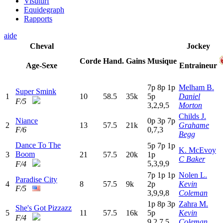
Visuturf
Equidegraph
Rapports
aide
Cheval
Jockey
Corde
Hand.
Gains
Musique
Age-Sexe
Entraineur
7
p
8
p
1
p
Melham B.
Super Smink
1
10
58.5
35k
5
p
Daniel
F/5
3,2,9,5
Morton
Childs J.
Niance
0
p
3
p
7
p
2
13
57.5
21k
Grahame
F/6
0,7,3
Begg
Dance To The
5
p
7
p
1
p
K. McEvoy
Boom
3
21
57.5
20k
1
p
C Baker
5,3,9,9
F/4
7
p
1
p
1
p
Nolen L.
Paradise City
4
8
57.5
9k
2
p
Kevin
F/5
3,9,9,8
Coleman
1
p
8
p
3
p
Zahra M.
She's Got Pizzazz
5
11
57.5
16k
5
p
Kevin
F/4
9,2,7,5
Coleman