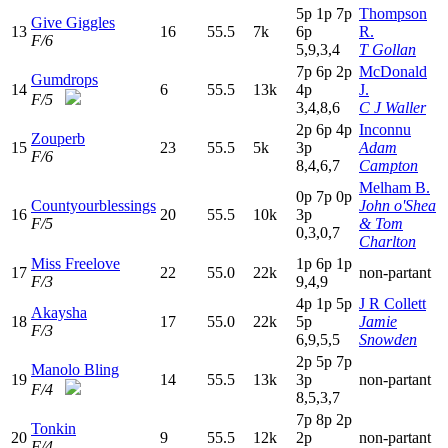
5
p
1
p
7
p
Thompson
Give Giggles
13
16
55.5
7k
6
p
R.
F/6
5,9,3,4
T Gollan
7
p
6
p
2
p
McDonald
Gumdrops
14
6
55.5
13k
4
p
J.
F/5
3,4,8,6
C J Waller
2
p
6
p
4
p
Inconnu
Zouperb
15
23
55.5
5k
3
p
Adam
F/6
8,4,6,7
Campton
Melham B.
0
p
7
p
0
p
Countyourblessings
John o'Shea
16
20
55.5
10k
3
p
F/5
& Tom
0,3,0,7
Charlton
Miss Freelove
1
p
6
p
1
p
17
22
55.0
22k
non-partant
F/3
9,4,9
4
p
1
p
5
p
J R Collett
Akaysha
18
17
55.0
22k
5
p
Jamie
F/3
6,9,5,5
Snowden
2
p
5
p
7
p
Manolo Bling
19
14
55.5
13k
3
p
non-partant
F/4
8,5,3,7
7
p
8
p
2
p
Tonkin
20
9
55.5
12k
2
p
non-partant
F/4