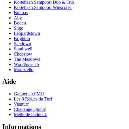
Kortebaan Santpoort Duo & Trio
Kortebaan Santpoort Winscore1
Bollnas
Aby
Boden
Sligo
Leopardstown
Brighton
Sandown
Southwell
Chepstow
The Meadows
Woodbine Tb
Monticello
Aide
Gagner au PMU
Les 8 Règles du Turf
Visuturf
Challenge Quinté
Méthode Paddock
Informations