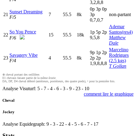
3,2,8,8
0
p
3
p
0
p
Sunset Dreaming
21
7
55.5
8k
3
p
non-partant
F/5
0,7,0,7
Ademar
So You Pence
1
p
5
p
2
p
Santos(res4)
22
15
55.5
18k
9,5,8
Matthew
F/6
Dale
Marcelino
9
p
1
p
2
p
Savagery Vibe
Rodrigues
23
4
55.5
8k
2
p
2
p
F/4
(2.5 kgs)
1,9,8,8,8
T Gollan
⊗ cheval portant des oeilllères
E1 chevaux faisant partie de la même écurie
DA, DP, D4 cheval déferré (antérieurs, postérieurs, des quatre pieds), • pour la première fois.
Analyse Visuturf:
5
-
7
-
4
-
6
-
3
-
9
-
23
-
10
comment lire le graphique
Cheval
Jockey
Analyse Equidegraph:
9
-
3
-
22
-
4
-
5
-
6
-
7
-
17
Stats