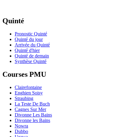
Quinté
Pronostic Quinté
Quinté du jour
Arrivée du Quinté
Quinté d'hier
Quinté de demain
Synthèse Quinté
Courses PMU
Clairefontaine
Enghien Soisy
Straubing
La Teste De Buch
Cagnes Sur Mer
Divonne Les Bains
Divonne les Bains
Nowra
Dubbo
Urawa