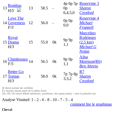
4
p
6
p
5
p
Reserviste 3
Bombus
13
13
58.5
-
0
p
Sharon
H/5
6,4,5,0
Croxford
Love The
Reserviste 4
0
p
0
p
14
Governess
12
56.0
-
Michael
0,0
F/3
Frappell
Marcelino
Royal
Rodrigues
9
p
9
p
15
Drama
15
55.0
0k
(2.5 kgs)
1,1
H/3
Michael G
Nolan
Ailsa
Chimborazo
9
p
9
p
16
14
56.5
0k
Morrison(R6)
F/5
1,1
Ben Ahrens
Better Go
R7
7
p
7
p
8
p
17
Torque
1
58.0
0k
Sharon
3,3,2
H/3
Croxford
⊗ cheval portant des oeilllères
E1 chevaux faisant partie de la même écurie
DA, DP, D4 cheval déferré (antérieurs, postérieurs, des quatre pieds), • pour la première fois.
Analyse Visuturf:
1
-
2
-
6
-
8
-
10
-
7
-
5
-
4
comment lire le graphique
Cheval