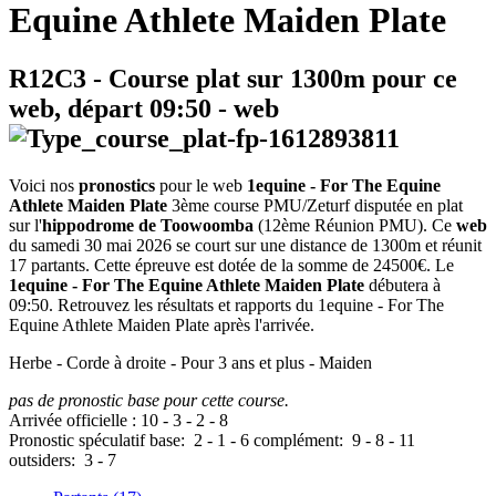
Equine Athlete Maiden Plate
R12C3
- Course plat sur 1300m pour ce
web, départ
09:50
-
web
Voici nos
pronostics
pour le web
1equine - For The Equine
Athlete Maiden Plate
3ème course PMU/Zeturf disputée en plat
sur l'
hippodrome de Toowoomba
(12ème Réunion PMU). Ce
web
du samedi 30 mai 2026 se court sur une distance de 1300m et réunit
17 partants. Cette épreuve est dotée de la somme de 24500€. Le
1equine - For The Equine Athlete Maiden Plate
débutera à
09:50. Retrouvez les résultats et rapports du 1equine - For The
Equine Athlete Maiden Plate après l'arrivée.
Herbe - Corde à droite - Pour 3 ans et plus - Maiden
pas de pronostic base pour cette course.
Arrivée officielle :
10
-
3
-
2
-
8
Pronostic spéculatif
base:
2
-
1
-
6
complément:
9
-
8
-
11
outsiders:
3
-
7