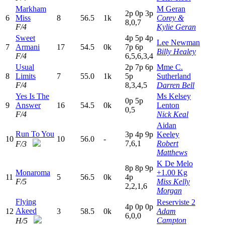
Markham
M Geran
2
p
0
p
3
p
6
Miss
8
56.5
1k
Corey &
8,0,7
F/4
Kylie Geran
Sweet
4
p
5
p
4
p
Lee Newman
7
Armani
17
54.5
0k
7
p
6
p
Billy Healey
F/4
6,5,6,3,4
Usual
2
p
7
p
6
p
Mme C.
8
Limits
7
55.0
1k
5
p
Sutherland
F/4
8,3,4,5
Darren Bell
Yes Is The
Ms Kelsey
0
p
5
p
9
Answer
16
54.5
0k
Lenton
0,5
F/4
Nick Keal
Aidan
Run To You
3
p
4
p
9
p
Keeley
10
10
56.0
-
7,6,1
Robert
F/3
Matthews
K De Melo
8
p
8
p
9
p
Monaroma
+1.00 Kg
11
5
56.5
0k
4
p
F/5
Miss Kelly
2,2,1,6
Morgan
Flying
Reserviste 2
4
p
0
p
0
p
Akeed
12
3
58.5
0k
Adam
6,0,0
Campton
H/5