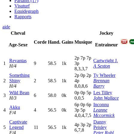
Partants (17)
Visuturf
Equidegraph
Rapports
aide
Cheval
Jockey
Corde
Hand.
Gains
Musique
Age-Sexe
Entraineur
2
p
7
p
7
p
Revantas
Cartwright J.
1
9
58.5
1k
3
p
H/4
A Sexton
8,3,3,7
Something
2
p
0
p
2
p
Ty Wheeler
2
Shiny
2
58.5
1k
4
p
Brennan
H/4
8,0,8,6
Barry
Wild Bean
0
p
0
p
5
p
Les Tilley
3
6
58.0
0k
H/3
0,0,5
John Wallace
6
p
0
p
6
p
Inconnu
Akku
4
4
56.5
0k
3
p
5
p
Leanne
F/4
4,0,4,7,5
Mccormick
Captivate
Danny
4
p
3
p
2
p
5
Legend
11
56.5
1k
Peisley
6,7,8
F/4
Peter Robl