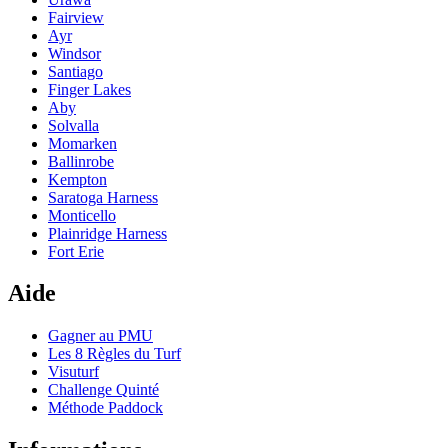
Fairview
Ayr
Windsor
Santiago
Finger Lakes
Aby
Solvalla
Momarken
Ballinrobe
Kempton
Saratoga Harness
Monticello
Plainridge Harness
Fort Erie
Aide
Gagner au PMU
Les 8 Règles du Turf
Visuturf
Challenge Quinté
Méthode Paddock