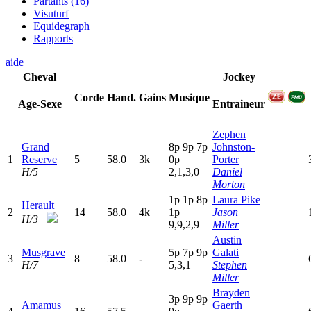
Partants (16)
Visuturf
Equidegraph
Rapports
aide
Cheval
Jockey
Corde
Hand.
Gains
Musique
Age-Sexe
Entraineur
Zephen
Grand
8
p
9
p
7
p
Johnston-
1
Reserve
5
58.0
3k
0
p
Porter
H/5
2,1,3,0
Daniel
Morton
1
p
1
p
8
p
Laura Pike
Herault
2
14
58.0
4k
1
p
Jason
H/3
9,9,2,9
Miller
Austin
Musgrave
5
p
7
p
9
p
Galati
3
8
58.0
-
H/7
5,3,1
Stephen
Miller
Brayden
3
p
9
p
9
p
Amamus
Gaerth