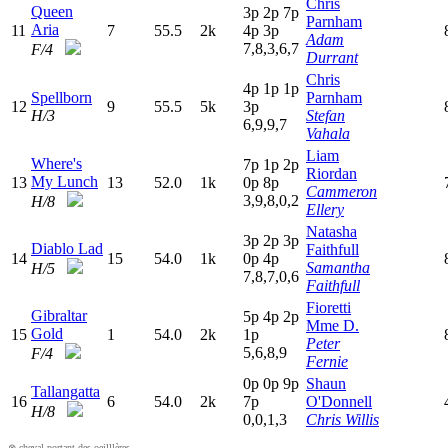
Chris
Queen
3
p
2
p
7
p
Parnham
Aria
11
7
55.5
2k
4
p
3
p
Adam
7,8,3,6,7
F/4
Durrant
Chris
4
p
1
p
1
p
Spellborn
Parnham
12
9
55.5
5k
3
p
H/3
Stefan
6,9,9,7
Vahala
Liam
Where's
7
p
1
p
2
p
Riordan
My Lunch
13
13
52.0
1k
0
p
8
p
Cammeron
3,9,8,0,2
H/8
Ellery
Natasha
3
p
2
p
3
p
Diablo Lad
Faithfull
14
15
54.0
1k
0
p
4
p
Samantha
H/5
7,8,7,0,6
Faithfull
Fioretti
Gibraltar
5
p
4
p
2
p
Mme D.
Gold
15
1
54.0
2k
1
p
Peter
5,6,8,9
F/4
Fernie
0
p
0
p
9
p
Shaun
Tallangatta
16
6
54.0
2k
7
p
O'Donnell
H/8
0,0,1,3
Chris Willis
⊗ cheval portant des oeilllères