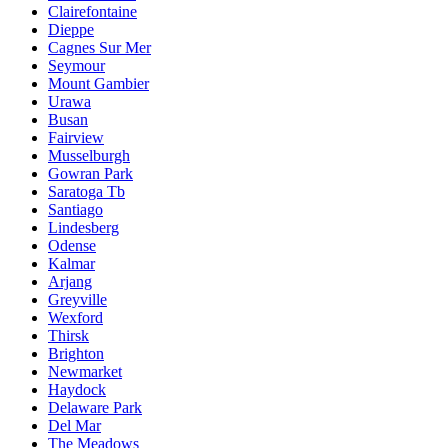
Clairefontaine
Dieppe
Cagnes Sur Mer
Seymour
Mount Gambier
Urawa
Busan
Fairview
Musselburgh
Gowran Park
Saratoga Tb
Santiago
Lindesberg
Odense
Kalmar
Arjang
Greyville
Wexford
Thirsk
Brighton
Newmarket
Haydock
Delaware Park
Del Mar
The Meadows