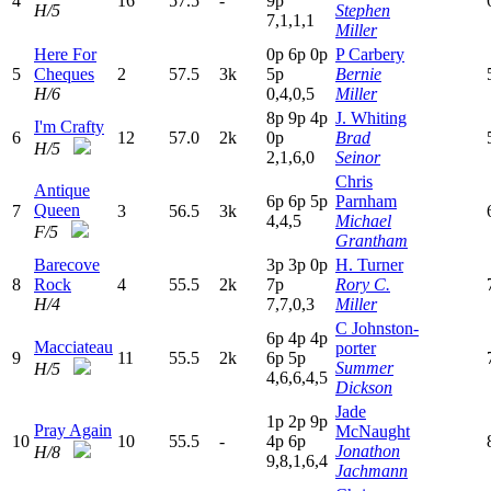
4
16
57.5
-
9
p
H/5
Stephen
7,1,1,1
Miller
Here For
0
p
6
p
0
p
P Carbery
5
Cheques
2
57.5
3k
5
p
Bernie
H/6
0,4,0,5
Miller
8
p
9
p
4
p
J. Whiting
I'm Crafty
6
12
57.0
2k
0
p
Brad
H/5
2,1,6,0
Seinor
Chris
Antique
6
p
6
p
5
p
Parnham
Queen
7
3
56.5
3k
4,4,5
Michael
F/5
Grantham
Barecove
3
p
3
p
0
p
H. Turner
8
Rock
4
55.5
2k
7
p
Rory C.
H/4
7,7,0,3
Miller
C Johnston-
6
p
4
p
4
p
Macciateau
porter
9
11
55.5
2k
6
p
5
p
Summer
H/5
4,6,6,4,5
Dickson
Jade
1
p
2
p
9
p
Pray Again
McNaught
10
10
55.5
-
4
p
6
p
Jonathon
H/8
9,8,1,6,4
Jachmann