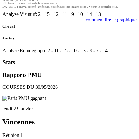
E1 chevaux faisant partie de la même écurie
DA, DP, D4 cheval déferré (antérieurs, postérieurs, des quatre pieds), • pour la première fois.
Analyse Visuturf:
2
-
15
-
12
-
11
-
9
-
10
-
14
-
13
comment lire le graphique
Cheval
Jockey
Analyse Equidegraph:
2
-
11
-
15
-
10
-
13
-
9
-
7
-
14
Stats
Rapports PMU
COURSES DU 30/05/2026
jeudi 23 janvier
Vincennes
Réunion 1