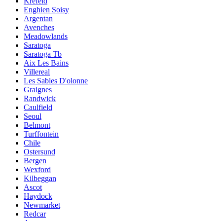
Krefeld
Enghien Soisy
Argentan
Avenches
Meadowlands
Saratoga
Saratoga Tb
Aix Les Bains
Villereal
Les Sables D'olonne
Graignes
Randwick
Caulfield
Seoul
Belmont
Turffontein
Chile
Ostersund
Bergen
Wexford
Kilbeggan
Ascot
Haydock
Newmarket
Redcar