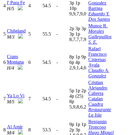
l' Pura Fe
3
p
1
p
Gonzalez
4
4
54.5
-
10p
Barriga
H/5
9,9,7,9,0
Eduardo Y.
Dos Santos
Munoz R.
2
p
3
p
3
p
Chilgland
Morales
5
5
55.5
-
3
p
1
p
Galleguillos
M/3
8,7,7,7,9
S. E.
Rafael
Francisco
Crans
8
p
1
p
9
p
Cisternas
Montana
6
6
54.5
-
6
p
4
p
Ayala
2,9,1,4,6
H/4
Claudio A.
Gonzalez
Cristian
Alejandro
5
p
1
p
2
p
Cabrera
Ya Lo Vi
4
p
(25)
7
7
54.5
-
Catalan
8
p
M/5
Cuadra
5,9,8,6,2
Restaurante
La Isla
Benjamin
9
p
1
p
1
p
Al Amir
Troncoso
8
8
53.5
-
2
p
3
p
Hugo Miguel
M/4