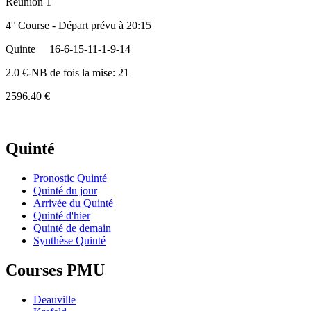
Réunion 1
4° Course - Départ prévu à 20:15
Quinte
16-6-15-11-1-9-14
2.0 €-NB de fois la mise: 21
2596.40 €
Quinté
Pronostic Quinté
Quinté du jour
Arrivée du Quinté
Quinté d'hier
Quinté de demain
Synthèse Quinté
Courses PMU
Deauville