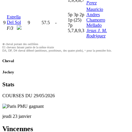
1,9,9,8,7
Perez
Mauricio
5
p
3
p
2
p
Andres
Estrella
1
p
(25)
Chamorro
Del Sol
9
9
57.5
-
7
p
Mellado
F/3
5,7,8,9,3
Jesus J. M.
Rodriguez
⊗ cheval portant des oeilllères
E1 chevaux faisant partie de la même écurie
DA, DP, D4 cheval déferré (antérieurs, postérieurs, des quatre pieds), • pour la première fois.
Cheval
Jockey
Stats
COURSES DU 29/05/2026
jeudi 23 janvier
Vincennes