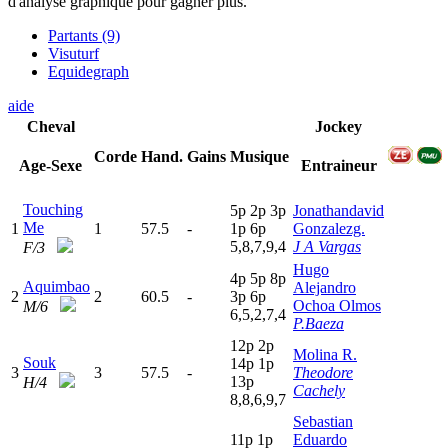
d'analyse graphique pour gagner plus.
Partants (9)
Visuturf
Equidegraph
aide
Cheval
Jockey
Corde
Hand.
Gains
Musique
Age-Sexe
Entraineur
Touching
5
p
2
p
3
p
Jonathandavid
Me
1
1
57.5
-
1
p
6
p
Gonzalezg.
5,8,7,9,4
J A Vargas
F/3
Hugo
4
p
5
p
8
p
Aquimbao
Alejandro
2
2
60.5
-
3
p
6
p
Ochoa Olmos
M/6
6,5,2,7,4
P.Baeza
12p
2
p
Molina R.
Souk
14p
1
p
3
3
57.5
-
Theodore
13p
H/4
Cachely
8,8,6,9,7
Sebastian
11p
1
p
Eduardo