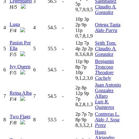
Legendario
3
3
56.5
-
Santibanez
5
p
Claudio A.
H/5
9,7,9,9,5
Gonzalez
10p
3
p
Luga
2
p
9
p
Ortega Tapia
4
4
54.5
-
11p
Aldo Parra
F/4
0,7,8,1,9
Pasion Por
12p
7
p
Seith Tom.
Ella
5
5
55.5
-
4
p
2
p
2
p
Claudio A.
8,3,6,8,8
Gonzalez
F/5
11p
9
p
Benjamin
Ivy Queen
8
p
7
p
Troncoso
6
6
54.5
-
10p
Theodore
F/5
9,1,2,3,0
Cachely
Juan Antonio
2
p
8
p
Gonzalez
Reina Alba
12p
9
p
7
7
54.5
-
Alfaro
7
p
F/4
Luis R.
8,2,8,1,3
Quinteros
2
p
7
p
7
p
Contreras L.
Two Flags
8
8
53.5
-
8
p
9
p
Aldo J. Sosa
F/8
8,3,3,2,1
Perez
Hugo
Alejandro