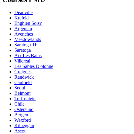
Deauville
Krefeld
Enghien Soisy
Argentan
Avenches
Meadowlands
Saratoga Tb
Saratoga
Aix Les Bains
Villereal
Les Sables D'olonne
Graignes
Randwick
Caulfield
Seoul
Belmont
Turffontein
Chile
Ostersund
Bergen
Wexford
Kilbeggan
Ascot