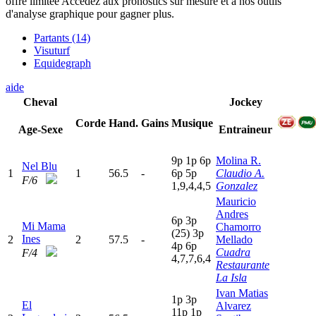
offre limitée
Accédez aux pronostics sur mesure et à nos outils
d'analyse graphique pour gagner plus.
Partants (14)
Visuturf
Equidegraph
aide
Cheval
Jockey
Corde
Hand.
Gains
Musique
Age-Sexe
Entraineur
9
p
1
p
6
p
Molina R.
Nel Blu
1
1
56.5
-
6
p
5
p
Claudio A.
F/6
1,9,4,4,5
Gonzalez
Mauricio
Andres
6
p
3
p
Mi Mama
Chamorro
(25)
3
p
Ines
2
2
57.5
-
Mellado
4
p
6
p
Cuadra
F/4
4,7,7,6,4
Restaurante
La Isla
Ivan Matias
1
p
3
p
El
Alvarez
11p
1
p