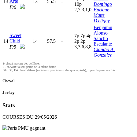
Arte
13
13
55.5
-
10p
Domingo
F/6
2,7,3,1,0
Enrique
Matte
D'etigny
Benjamin
Alonso
Sweet
7
p
7
p
4
p
Sancho
Child
14
14
57.5
-
2
p
2
p
Escalante
3,3,6,8,8
F/5
Claudio A.
Gonzalez
⊗ cheval portant des oeilllères
E1 chevaux faisant partie de la même écurie
DA, DP, D4 cheval déferré (antérieurs, postérieurs, des quatre pieds), • pour la première fois.
Cheval
Jockey
Stats
COURSES DU 29/05/2026