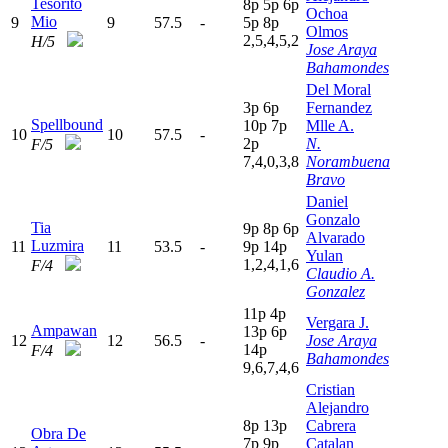
Tesorito
8
p
5
p
6
p
Ochoa
Mio
9
9
57.5
-
5
p
8
p
Olmos
2,5,4,5,2
H/5
Jose Araya
Bahamondes
Del Moral
3
p
6
p
Fernandez
Spellbound
10p
7
p
Mlle A.
10
10
57.5
-
2
p
N.
F/5
7,4,0,3,8
Norambuena
Bravo
Daniel
Gonzalo
Tia
9
p
8
p
6
p
Alvarado
Luzmira
11
11
53.5
-
9
p
14p
Yulan
1,2,4,1,6
F/4
Claudio A.
Gonzalez
11p
4
p
Vergara J.
Ampawan
13p
6
p
12
12
56.5
-
Jose Araya
14p
F/4
Bahamondes
9,6,7,4,6
Cristian
Alejandro
8
p
13p
Cabrera
Obra De
7
p
9
p
Catalan